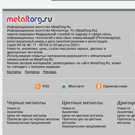
Информационное агентство MetalTorg.Ru
.
Информационное агентство Металлторг. Ру (MetalTorg.Ru)
зарегистрировано Федеральной службой по надзору в сфере связи,
информационных технологий и массовых коммуникаций (Роскомнадзор),
регистрационный номер и дата принятия решения о регистрации:
серия ИА № ФС 77 - 85704 от 03 августа 2023 г.
Новости, аналитика, цены, статистика рынка черных, цветных и
драгоценных металлов.
Использование открытых материалов разрешается с обязательной
гиперссылкой на MetalTorg.Ru
Мнение авторов материалов, размещаемых на сайте MetalTorg.Ru, может
не совпадать с мнением редакции.
Контакты
Подписка
Реклама
RSS
ВКонтакте
Одноклассники
Черные металлы
Цветные металлы
Драгоц
Новости
Новости
Новости
Аналитика
Аналитика
Аналитика
Цены на черные металлы
Цены на цветные металлы
Цены на д
Прогнозы цен на черные металлы
Прогнозы цен на цветные
Прогнозы ц
Коммерческие предложения
металлы
металлы
Коммерческие предложения