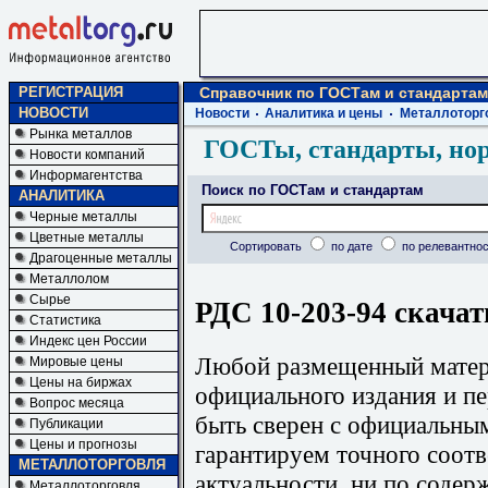
РЕГИСТРАЦИЯ
Справочник по ГОСТам и стандартам
НОВОСТИ
Новости
Аналитика и цены
Металлоторг
Рынка металлов
ГОСТы, стандарты, но
Новости компаний
Информагентства
Поиск по ГОСТам и стандартам
АНАЛИТИКА
Черные металлы
Цветные металлы
Сортировать
по дате
по релевантнос
Драгоценные металлы
Металлолом
Сырье
РДС 10-203-94 скачат
Статистика
Индекс цен России
Любой размещенный матери
Мировые цены
Цены на биржах
официального издания и п
Вопрос месяца
быть сверен с официальны
Публикации
Цены и прогнозы
гарантируем точного соотв
МЕТАЛЛОТОРГОВЛЯ
актуальности, ни по содер
Металлоторговля