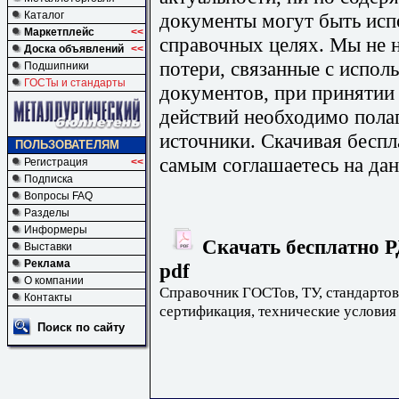
документы могут быть исп
Каталог
Маркетплейс
<<
справочных целях. Мы не н
Доска объявлений
<<
потери, связанные с испо
Подшипники
ГОСТы и стандарты
документов, при принятии
действий необходимо пола
источники. Скачивая бесп
ПОЛЬЗОВАТЕЛЯМ
самым соглашаетесь на дан
Регистрация
<<
Подписка
Вопросы FAQ
Разделы
Информеры
Скачать бесплатно Р
Выставки
Реклама
pdf
О компании
Справочник ГОСТов, ТУ, стандартов
Контакты
сертификация, технические условия
Поиск по сайту