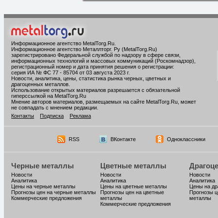
Информационное агентство MetalTorg.Ru
.
Информационное агентство Металлторг. Ру (MetalTorg.Ru)
зарегистрировано Федеральной службой по надзору в сфере связи,
информационных технологий и массовых коммуникаций (Роскомнадзор),
регистрационный номер и дата принятия решения о регистрации:
серия ИА № ФС 77 - 85704 от 03 августа 2023 г.
Новости, аналитика, цены, статистика рынка черных, цветных и
драгоценных металлов.
Использование открытых материалов разрешается с обязательной
гиперссылкой на MetalTorg.Ru
Мнение авторов материалов, размещаемых на сайте MetalTorg.Ru, может
не совпадать с мнением редакции.
Контакты
Подписка
Реклама
RSS
ВКонтакте
Одноклассники
Черные металлы
Цветные металлы
Драгоц
Новости
Новости
Новости
Аналитика
Аналитика
Аналитика
Цены на черные металлы
Цены на цветные металлы
Цены на д
Прогнозы цен на черные металлы
Прогнозы цен на цветные
Прогнозы ц
Коммерческие предложения
металлы
металлы
Коммерческие предложения