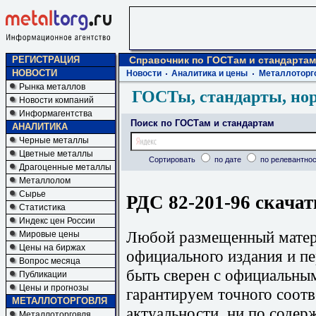
РЕГИСТРАЦИЯ
Справочник по ГОСТам и стандартам
НОВОСТИ
Новости
Аналитика и цены
Металлоторг
Рынка металлов
ГОСТы, стандарты, но
Новости компаний
Информагентства
Поиск по ГОСТам и стандартам
АНАЛИТИКА
Черные металлы
Цветные металлы
Сортировать
по дате
по релевантнос
Драгоценные металлы
Металлолом
Сырье
РДС 82-201-96 скачат
Статистика
Индекс цен России
Любой размещенный матери
Мировые цены
Цены на биржах
официального издания и п
Вопрос месяца
быть сверен с официальны
Публикации
Цены и прогнозы
гарантируем точного соотв
МЕТАЛЛОТОРГОВЛЯ
актуальности, ни по содер
Металлоторговля