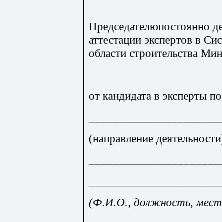
Председателюпостоянно д
аттестации экспер­тов в С
области строительства Ми
от кандидата в эксперты по
______________________
(направление деятельности
______________________
______________________
(Ф
.И
.О
., должность, мес