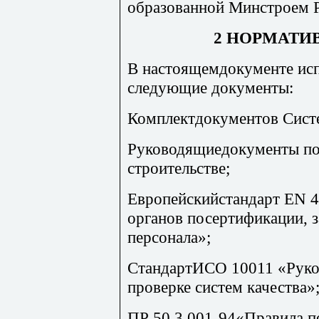
образованной Минстроем Р
2 НОРМАТ
В настоящемдокументе исп
следующие документы:
Комплектдокументов Сист
Руководящиедокументы по
строительстве;
Европейскийстандарт EN 
органов посертификации, 
персонала»;
СтандартИСО 10011 «Руко
проверке систем качества»
ПР 50.3.001-94«Правила п