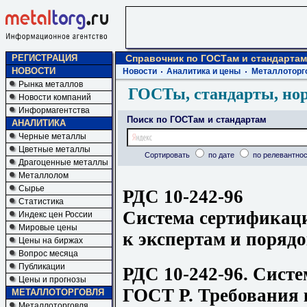
РЕГИСТРАЦИЯ
Справочник по ГОСТам и стандартам
НОВОСТИ
Новости
Аналитика и цены
Металлоторг
Рынка металлов
ГОСТы, стандарты, но
Новости компаний
Информагентства
Поиск по ГОСТам и стандартам
АНАЛИТИКА
Черные металлы
Цветные металлы
Сортировать
по дате
по релевантнос
Драгоценные металлы
Металлолом
Сырье
РДС 10-242-96
Статистика
Система сертификац
Индекс цен России
Мировые цены
к экспертам и порядо
Цены на биржах
Вопрос месяца
Публикации
РДС 10-242-96. Сист
Цены и прогнозы
ГОСТ Р. Требования 
МЕТАЛЛОТОРГОВЛЯ
Металлоторговля