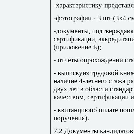
-характеристику-представл
-фотографии - 3 шт (3х4 см
-документы, подтверждаю
серти­фи­кации, аккредита
(приложение Б);
- отчеты опрохождении ст
- выпискуиз трудовой кн
наличие 4-летнего стажа р
двух лет в области станда
качеством, сертификации 
- квитанциюоб оплате пош
поручения).
7.2 Документы кандидатов