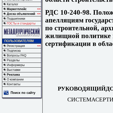
Каталог
Маркетплейс
<<
РДС 10-240-98. Поло
Доска объявлений
<<
апелляциям государс
Подшипники
ГОСТы и стандарты
по строительной, ар
жилищной политике 
ПОЛЬЗОВАТЕЛЯМ
сертификации в обла
Регистрация
<<
Подписка
Вопросы FAQ
Разделы
Информеры
Выставки
Реклама
О компании
Контакты
РУКОВОДЯЩИЙД
Поиск по сайту
СИСТЕМАСЕРТИ