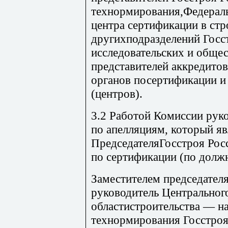
технормирования,Федераль
центра сертификации в стр
другихподразделений Госст
исследовательских и обще
представителей аккредито
органов посертификации и
(центров).
3.2 Работой Комиссии рук
по апелляциям, который яв
ПредседателяГосстроя Ро
по сертификации (по долж
Заместителем председател
руководитель Центрального
областистроительства — н
технормирования Госстроя