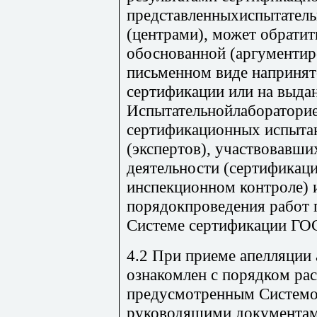
представленныхиспытател
(центрами), может обрати
обоснованной (аргументир
письменном виде напринят
сертификации или на выда
Испытательнойлабораторие
сертификационных испытан
(экспертов), участвовавш
деятельности (сертификаци
инспекционном контроле) 
порядокпроведения работ 
Системе сертификации ГОС
4.2 При приеме апелляции
ознакомлен с порядком ра
предусмотренным Системо
руководящими документам