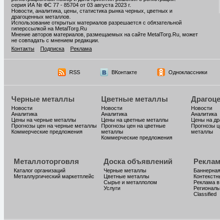
серия ИА № ФС 77 - 85704 от 03 августа 2023 г.
Новости, аналитика, цены, статистика рынка черных, цветных и
драгоценных металлов.
Использование открытых материалов разрешается с обязательной
гиперссылкой на MetalTorg.Ru
Мнение авторов материалов, размещаемых на сайте MetalTorg.Ru, может
не совпадать с мнением редакции.
Контакты
Подписка
Реклама
RSS
ВКонтакте
Одноклассники
Черные металлы
Цветные металлы
Драгоц
Новости
Новости
Новости
Аналитика
Аналитика
Аналитика
Цены на черные металлы
Цены на цветные металлы
Цены на д
Прогнозы цен на черные металлы
Прогнозы цен на цветные
Прогнозы ц
Коммерческие предложения
металлы
металлы
Коммерческие предложения
Металлоторговля
Доска объявлений
Реклам
Каталог организаций
Черные металлы
Баннерная
Металлургический маркетплейс
Цветные металлы
Контекстн
Сырье и металлолом
Реклама в
Услуги
Региональ
Classified