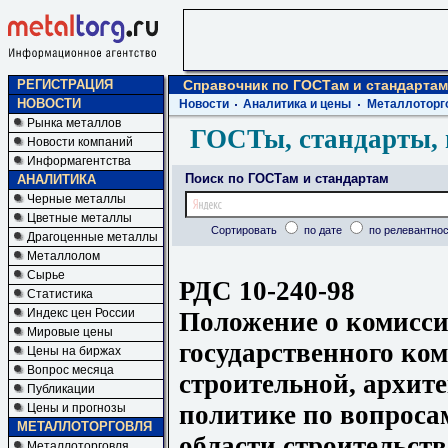
РЕГИСТРАЦИЯ
Справочник по ГОСТам и стандартам
НОВОСТИ
Новости
Аналитика и цены
Металлоторг
Рынка металлов
ГОСТы, стандарты, 
Новости компаний
Информагентства
Поиск по ГОСТам и стандартам
АНАЛИТИКА
Черные металлы
Цветные металлы
Сортировать
по дате
по релевантнос
Драгоценные металлы
Металлолом
Сырье
РДС 10-240-98
Статистика
Индекс цен России
Положение о комисс
Мировые цены
государственного ко
Цены на биржах
Вопрос месяца
строительной, архит
Публикации
политике по вопроса
Цены и прогнозы
МЕТАЛЛОТОРГОВЛЯ
области строительств
Металлоторговля