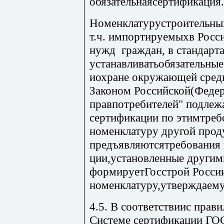
обязательнаясертификация.
Номенклатурустроительных
т.ч. импортируемыхв Росс
нужд граждан, в стандарт
устанавливатьобязательные
иохране окружающей среды
Законом Российской(Федер
правпотребителей" подлежа
сертификации по этимтреб
номенклатуру другой прод
предъявляютсятребования 
ции,установленные другим
формируетГосстрой России
номенклатуру,утверждаем
4.5. В соответствиис прав
Системе сертификации ГОС