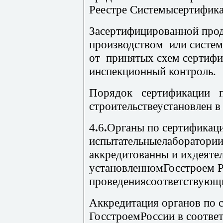
Реестре Системысертифик
Засертифицированной про
про­и
зводством или систем
от принятых схем сертиф
инспекционный контроль.
Порядок сертификации
строительствеустановлен в
4
.
6
.
Органы по сертификац
испытательныелаборатории
аккредитованны и ихдеятел
установленномГосстроем Р
проведениясоответствующи
Аккр
едитация органов по 
ГосстроемРоссии в соответ