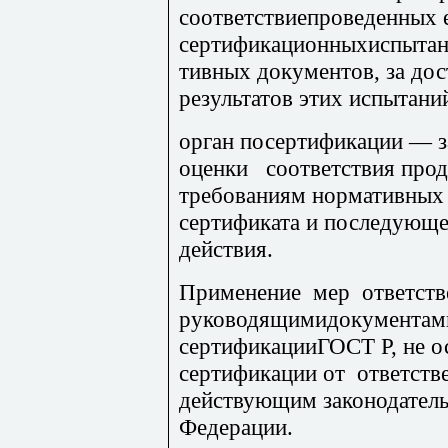
соответствиепроведенных 
сертификационныхиспытан
тивных документов, за дос
резуль­татов этих испытани
орган посертификации — з
оценки соответствия про
требовани
ям нормативных
сертификата и последующе
действия.
При
менение мер ответств
руководящимидокументам
сертификацииГОСТ Р, не о
сертификации от ответств
действующим законодател
Федерации.