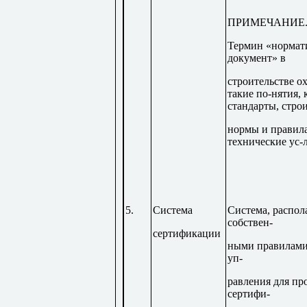
ПРИМЕЧАНИЕ
Термин «норма
документ» в
строительстве о
такие по-нятия, 
стандарты, стро
нормы и правила
технические ус-л
5.
Система
Система, распо
собствен-
сертификации
ными правилами
уп-
равления для пр
сертифи-