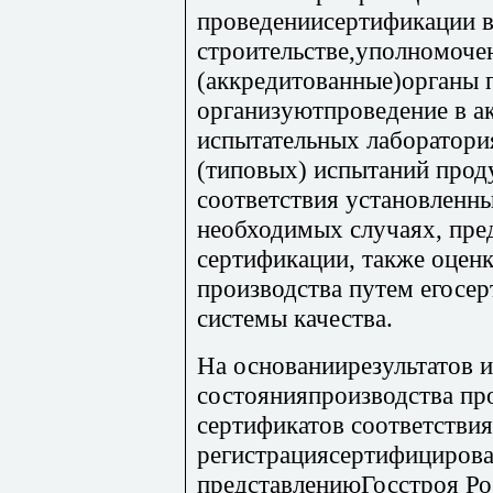
проведениисертификации 
строительстве,уполномоче
(аккредитованные)органы 
организуютпроведение в а
испытательных лаборатори
(типовых) испытаний прод
соответствия установленны
необходимых случаях, пр
сертификации, также оценк
производства путем егосе
системы качества.
На основаниирезультатов 
состоянияпроизводства пр
сертификатов соответствия
регистрациясертифициров
представлениюГосстроя Ро