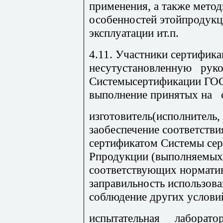
применения, а также мето
особенностей этойпродукци
эксплуатации ит.п.
4.
11.
Участники сертиф
ика
несутустановленную рук
Системысертификации ГОСТ
выполнение принятых на с
изготовитель(исполнитель,
заобеспечение соответстви
сертификатом Системы се
Рпродукции (выполняемыхр
соответствующих нормати
заправильность использова
соблюдение других услови
испытат
ельная лаборат