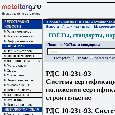
РЕГИСТРАЦИЯ
Справочник по ГОСТам и стандартам
НОВОСТИ
Новости
Аналитика и цены
Металлоторг
Рынка металлов
ГОСТы, стандарты, но
Новости компаний
Информагентства
Поиск по ГОСТам и стандартам
АНАЛИТИКА
Черные металлы
Цветные металлы
Сортировать
по дате
по релевантнос
Драгоценные металлы
Металлолом
Сырье
РДС 10-231-93
Статистика
Система сертификац
Индекс цен России
Мировые цены
положения сертифик
Цены на биржах
Вопрос месяца
строительстве
Публикации
Цены и прогнозы
РДС 10-231-93. Сист
МЕТАЛЛОТОРГОВЛЯ
Металлоторговля