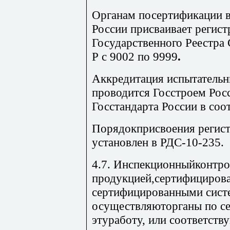
Органам посертификации в
России присваивает регис
Государственного Реестра
Р с 9002 по 9999
.
Аккредитация испытательн
проводится Госстроем Рос
Го
сстандарта России в соо
Порядокприсвоения регис
установлен в РДС-10-235.
4.7. Инспекционныйконтро
продук­цией,сертифициров
сертифицированными систе
осуществляюторганы по с
этуработу, или соответст