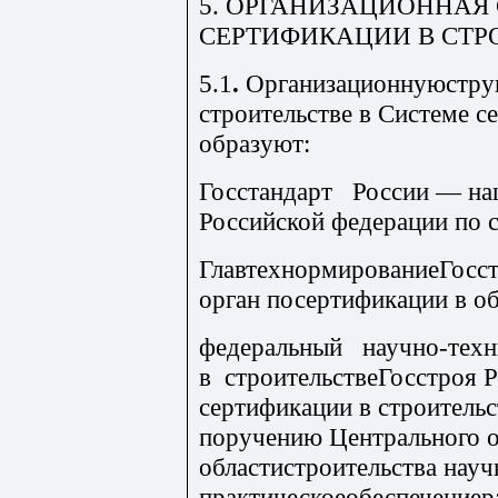
5. ОРГА
НИЗАЦИОННАЯ 
СЕРТИФИКАЦИИ В СТР
5.1
.
Организационнуюструк
строительстве
в Системе с
образуют:
Гос
стандарт России — на
Российской федерации по 
ГлавтехнормированиеГосст
орган посертификации в об
ф
едеральный научно-техн
в строительствеГосстроя Р
сертификации в строитель
поручению Центрального о
областистроительства науч
практическоеобеспечениер