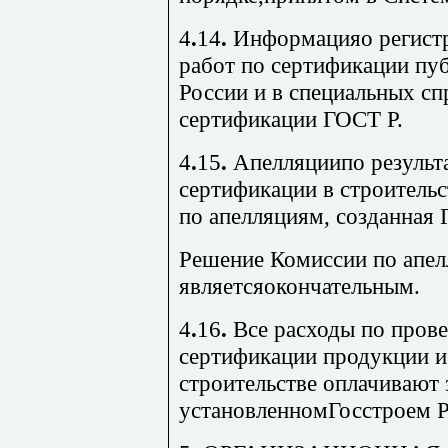
4
.
14
.
Информацияо регистр
работ по сертификации пу
России и в специальных с
сертификации ГОСТ Р.
4
.
15
.
Апелляциипо результа
сертифика­ции в строитель
по апелляциям, созданная 
Р
ешение Комиссии по апе
являетсяокончательным.
4
.
16
.
Все расходы по прове
сертифи­кации продукции и
строительстве оплачивают 
установленномГосстроем Р