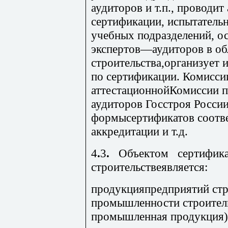
аудиторов и т.п., проводи
сертификации, испытательн
учебных подразделений, 
экспертов—аудиторов в об
строительства,организует и
по сертификации. Комисси
аттестационнойКомиссии п
аудиторов Госстроя России
формысертификатов соотве
аккредитации и т.д.
4
.
3
.
Объектом сертифик
строительствеявляется:
продукцияпредприятий стр
промыш­ленности строител
промышленная про­дукция)