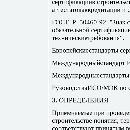
сертификациив строительс
аттестатоваккредитации и 
ГОСТ Р
50460-92 "Знак 
обязательной сертификаци
техническиетребования".
Европейскиестандарты сер
Международныйстандарт 
Международныестандарты 
РуководстваИСО/МЭК по с
3
.
ОПР
ЕДЕЛЕНИЯ
Приме
няемые при проведе
строительстве понятия, те
соответствуют принятым 