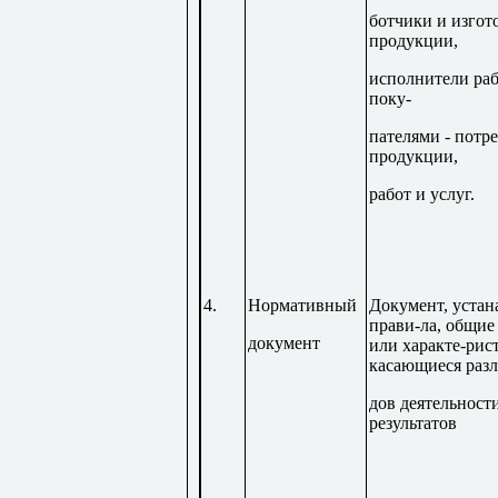
ботчики и изгот
продукции,
исполнители рабо
поку-
пателями - потр
продукции,
работ и услуг.
4.
Нормативный
Документ, уста
прави-ла, общи
документ
или характе-рис
касающиеся раз
дов деятельност
результатов