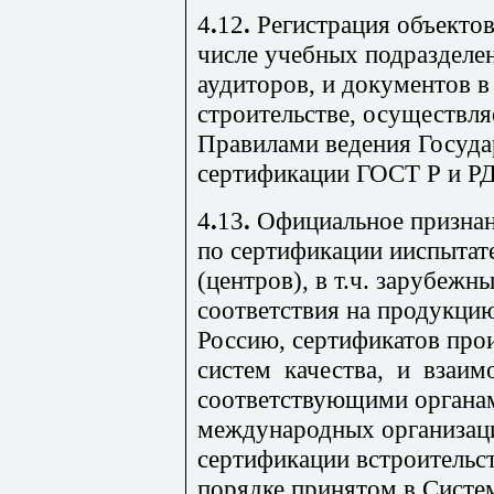
4
.
12
.
Регистрация об
ъектов
числе учебных подразделен
аудито­ров, и документов 
строительстве, осуществля
Правилами ведения Госуда
сертификации ГОСТ Р и РД
4
.
1
3
.
Официальное признан
по сертификации ииспытат
(центров)
, в т.ч. зарубежн
соответствия на продукцию
Россию, сертификатов про
систем качества, и взаим
соответствующими органам
международных организац
сертификации встроительст
порядке,принятом в Систе