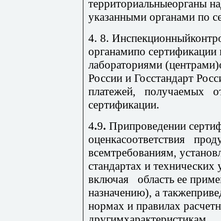
территориальныеорганы на
указанными органами по с
4.
8.
Инспекционныйконтро
органамипо сертификации 
лабораториями (центрами)
России и Госстандарт Рос
платежей, получа
емых от
сертификации.
4
.
9
.
Припроведении сертиф
оценкасоответствия прод
всемтребованиям, установ
стандартах и технических
включая область ее приме
назначению), а такжеприв
нормах и правилах расчет
другимхарактеристикам.