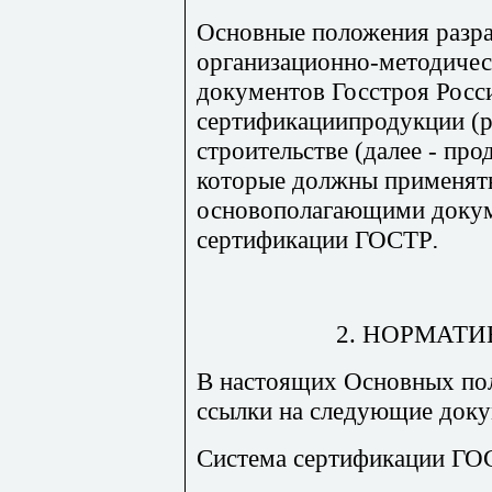
Осно
вные положения разр
организационно-методиче
документов Госстроя Росс
сертификациипродукции (ра
строительстве (далее - про
которые должны применять
основополагающими доку
сертификации ГОСТР
.
2. НОРМ
АТИ
В
настоящих Основных по
ссылки на следующие доку
Система с
ертификации ГО