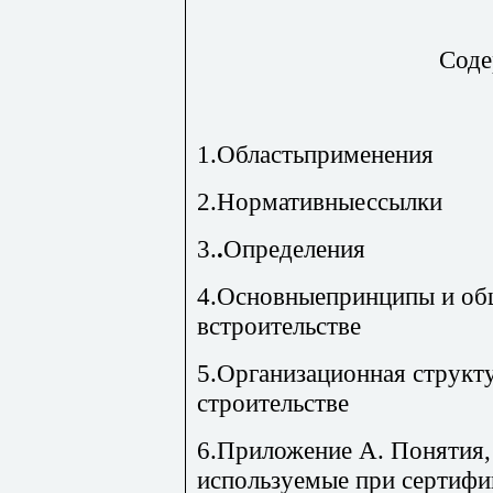
Соде
1.Областьпримене
ния
2.Нормативныессылки
3.
.
Опр
еделения
4.Основныепринципы и о
б
встроител
5.Организац
ионная структ
строительстве
6.Приложение
А. Понятия,
используемые при сертифи