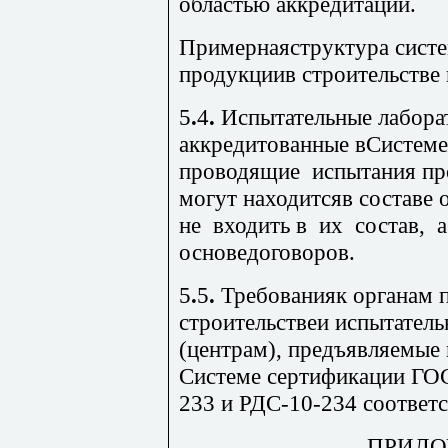
областью аккредитации.
Примернаяструктура систе
продукциив строительстве
5
.
4
.
Испытательные лабора
аккредитованные вСистем
проводящие испытания про
могут находитсяв составе 
не входить в их состав, а
основедоговоров.
5
.
5
.
Требованияк органам п
строительствеи испытате
(ц
ентрам), предъявляемые 
Системе сертифика­ции ГО
233 и РДС-10-234 соответс
ПРИЛО