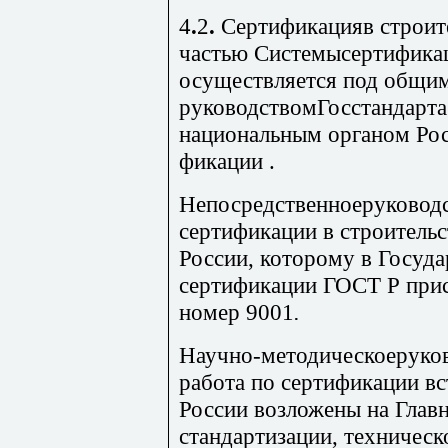
4
.
2
.
Сертификацияв строите
частью Системысертифика
осуществляется под общ
руководствомГосстандарта
национальным органом Рос
фикации .
Непосредственноеруководс
сертификации в строитель
России, которому в Госуда
сертификации ГОСТ Р при
номер 9001
.
Нау
чно-методическоеруков
работа по сертификации вс
России возложены на Глав
стандартизации, техничес