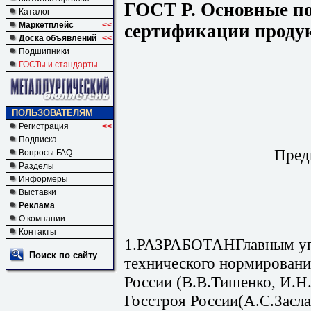
ГОСТ Р. Основные п
Каталог
Маркетплейс
<<
сертификации продук
Доска объявлений
<<
Подшипники
ГОСТы и стандарты
ПОЛЬЗОВАТЕЛЯМ
Регистрация
<<
Подписка
Пред
Вопросы FAQ
Разделы
Информеры
Выставки
Реклама
О компании
Контакты
1.РАЗРАБОТАНГлавным упр
Поиск по сайту
технического нормировани
России (В.В.Тишенко, И.
Госстроя России(А.С.Засла