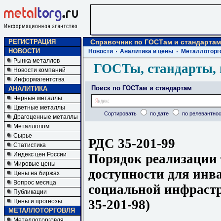
РЕГИСТРАЦИЯ
Справочник по ГОСТам и стандартам
НОВОСТИ
Новости
Аналитика и цены
Металлоторг
Рынка металлов
ГОСТы, стандарты, 
Новости компаний
Информагентства
Поиск по ГОСТам и стандартам
АНАЛИТИКА
Черные металлы
Цветные металлы
Сортировать
по дате
по релевантнос
Драгоценные металлы
Металлолом
Сырье
РДС 35-201-99
Статистика
Индекс цен России
Порядок реализации
Мировые цены
доступности для инв
Цены на биржах
Вопрос месяца
социальной инфраст
Публикации
35-201-98)
Цены и прогнозы
МЕТАЛЛОТОРГОВЛЯ
Металлоторговля