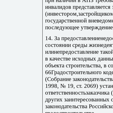
инвалидов представляется 
(инвестором,застройщиком)
государственной вневедом
последующее утверждение 
14. За предоставлениенед
состоянии среды жизнедея
илинепредоставление тако
в качестве исходных данн
объекта строительства, в с
66Градостроительного код
(Собрание законодательст
1998, № 19, ст. 2069) уста
ответственностьзаказчика 
других заинтересованных 
законодательства Российск
градостроительстве.