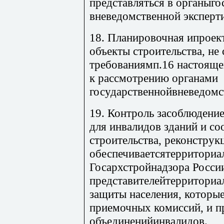
представляться в органыго
вневедомственной эксперт
18. Планировочная ипроек
объекты строительства, не
требованиямп.16 настояще
к рассмотрению органами
государственнойвневедомс
19. Контроль засоблюдени
для инвалидов зданий и с
строительства, реконструк
обеспечиваетсятерриториа
Госархстройнадзора Росси
представителейтерриториа
защиты населения, которы
приемочных комиссий, и п
объединенийинвалидов.