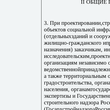
II ОБЩИЕ
3. При проектировании,стр
объектов социальной инфр
(отдельныхзданий и сооруж
жилищно-гражданского ип
назначения) заказчикам, и
исследовательским,проект
организациям независимо 
ведомственнойпринадлежно
а также территориальным 
градостроительства, орга
населения, органамгосуда
экспертизы и Государстве
строительного надзора Ро
(ГосархстройнадзораРосси