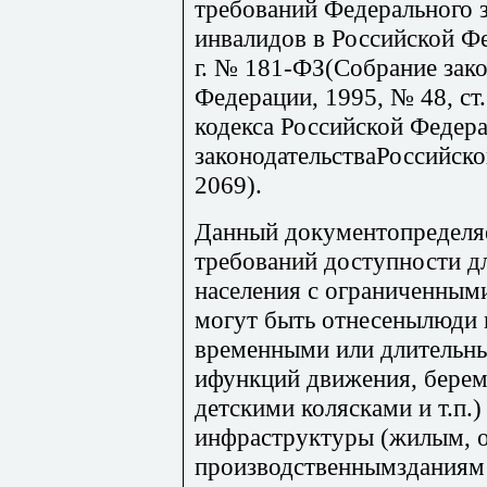
требований Федерального 
инвалидов в Российской Ф
г. № 181-ФЗ(Собрание зако
Федерации, 1995, № 48, ст
кодекса Российской Федер
законодательстваРоссийско
2069).
Данный документопределяе
требований доступности д
населения с ограниченным
могут быть отнесенылюди п
временными или длительн
ифункций движения, бере
детскими колясками и т.п.
инфраструктуры (жилым, 
производственнымзданиям