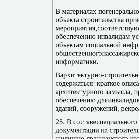
В материалах погенеральн
объекта строительства при
мероприятия,соответствую
обеспечению инвалидам ус
объектам социальной инфр
общественногопассажирског
информатики.
Вархитектурно-строитель
содержаться: краткое опис
архитектурного замысла, 
обеспечению дляинвалидов
зданий, сооружений, рекр
25. В составеспециального
документации на строител
жилищно-гражданского наз