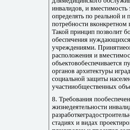
длямедицинского обслужив
инвалидов, и вместимость
определять по реальной и 
потребности вконкретном г
Такой принцип позволит бо
обеспечения нуждающихся
учреждениями. Принятиео
расположения и вместимос
объектовобеспечивается п
органов архитектуры иград
социальной защиты населе
участииобщественных объ
8. Требования пообеспече
жизнедеятельности инвали
разработкеградостроитель
стадиях и видах проектир