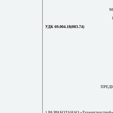
М
УДК 69.004.18(083.74)
ПРЕД
1 РАЗРАБОТАНАО «Тулаоргтехстрой»