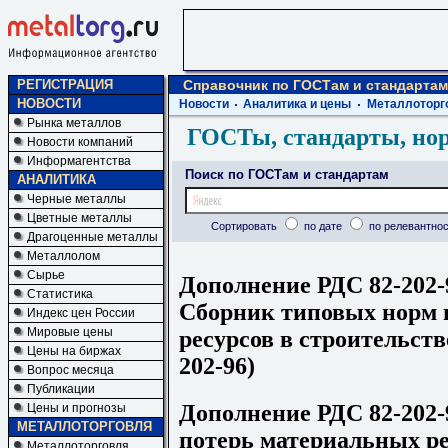
РЕГИСТРАЦИЯ
Справочник по ГОСТам и стандартам
НОВОСТИ
Новости
Аналитика и цены
Металлоторг
Рынка металлов
ГОСТы, стандарты, но
Новости компаний
Информагентства
Поиск по ГОСТам и стандартам
АНАЛИТИКА
Черные металлы
Цветные металлы
Сортировать
по дате
по релевантнос
Драгоценные металлы
Металлолом
Сырье
Дополнение РДС 82-202-
Статистика
Сборник типовых норм 
Индекс цен России
Мировые цены
ресурсов в строительств
Цены на биржах
202-96)
Вопрос месяца
Публикации
Дополнение РДС 82-202-
Цены и прогнозы
МЕТАЛЛОТОРГОВЛЯ
потерь материальных ре
Металлоторговля