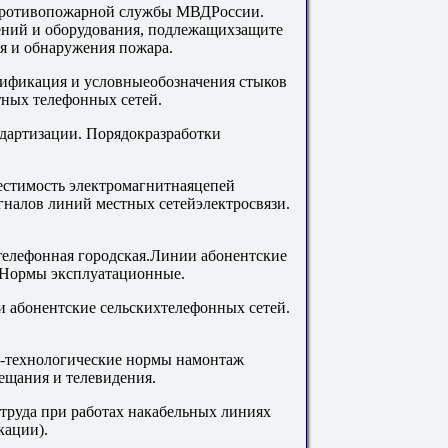
противопожарной службы МВДРоссии.
ений и оборудования, подлежащихзащите
я и обнаружения пожара.
сификация и условныеобозначения стыков
тных телефонных сетей.
ндартизации. Порядокразработки
естимость электромагнитнаяцепей
гналов линий местных сетейэлектросвязи.
 телефонная городская.Линии абонентские
 Нормы эксплуатационные.
и абонентские сельскихтелефонных сетей.
-технологические нормы намонтаж
ещания и телевидения.
труда при работах накабельных линиях
кации).