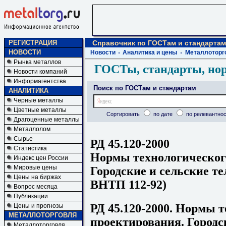
РЕГИСТРАЦИЯ
Справочник по ГОСТам и стандартам
НОВОСТИ
Новости
Аналитика и цены
Металлоторг
Рынка металлов
ГОСТы, стандарты, но
Новости компаний
Информагентства
Поиск по ГОСТам и стандартам
АНАЛИТИКА
Черные металлы
Цветные металлы
Сортировать
по дате
по релевантнос
Драгоценные металлы
Металлолом
Сырье
РД 45.120-2000
Статистика
Нормы технологическог
Индекс цен России
Мировые цены
Городские и сельские т
Цены на биржах
ВНТП 112-92)
Вопрос месяца
Публикации
РД 45.120-2000. Нормы 
Цены и прогнозы
МЕТАЛЛОТОРГОВЛЯ
проектирования. Городс
Металлоторговля