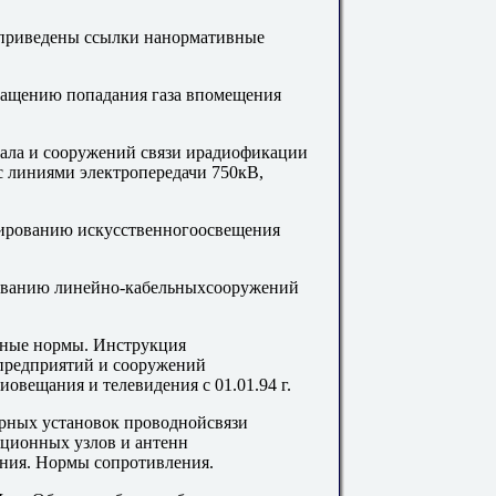
 приведены ссылки нанормативные
ращению попадания газа впомещения
нала и сооружений связи ирадиофикации
с линиями электропередачи 750кВ,
ированию искусственногоосвещения
ованию линейно-кабельныхсооружений
ьные нормы. Инструкция
предприятий и сооружений
иовещания и телевидения с 01.01.94 г.
арных установок проводнойсвязи
яционных узлов и антенн
ения. Нормы сопротивления.