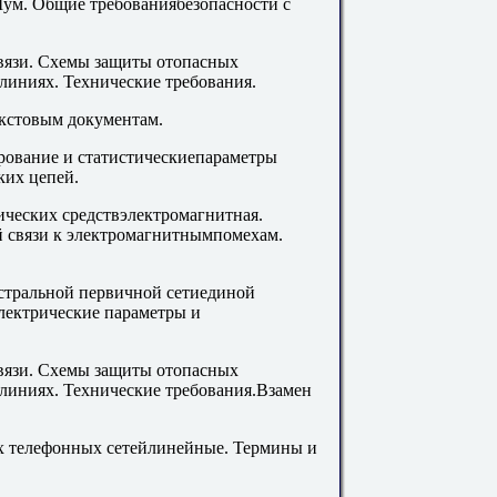
Шум. Общие требованиябезопасности с
вязи. Схемы защиты отопасных
линиях. Технические требования.
екстовым документам.
ование и статистическиепараметры
ких цепей.
ческих средствэлектромагнитная.
й связи к электромагнитнымпомехам.
стральной первичной сетиединой
лектрические параметры и
вязи. Схемы защиты отопасных
линиях. Технические требования.Взамен
х телефонных сетейлинейные. Термины и