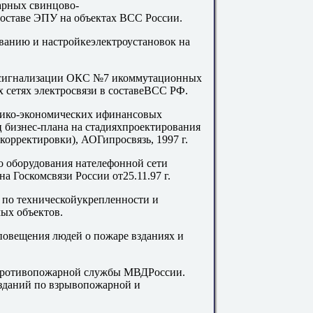
арных свинцово-
оставе ЭПУ на объектах ВСС России.
ванию и настройкеэлектроустановок на
 сигнализации ОКС №7 икоммутационных
сетях электросвязи в составеВСС РФ.
нико-экономических ифинансовых
ц бизнес-плана на стадияхпроектирования
 корректировки), АОГипросвязь, 1997 г.
 оборудования нателефонной сети
а Госкомсвязи России от25.11.97 г.
 по техническойукрепленности и
ых объектов.
повещения людей о пожаре взданиях и
противопожарной службы МВДРоссии.
зданий по взрывопожарной и