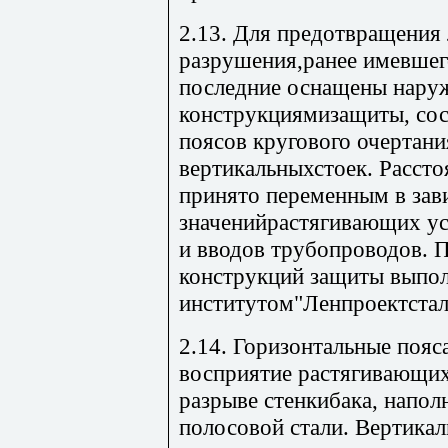
2.13. Для предотвращения
разрушения,ранее имевшего
последние оснащены нар
конструкциямизащиты, со
поясов кругового очертани
вертикальныхстоек. Расст
принято переменным в зав
значенийрастягивающих ус
и вводов трубопроводов.
конструкций защиты выпо
институтом"Ленпроектстал
2.14. Горизонтальные поя
восприятие растягивающих
разрыве стенкибака, наполн
полосовой стали. Вертика