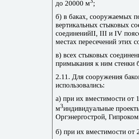
3
до 20000 м
;
б) в баках, сооружаемых 
вертикальных стыковых сое
соединенийII, III и IV по
местах пересечений этих 
в) всех стыковых соедине
примыкания к ним стенки б
2.11. Для сооружения бако
использовались:
а) при их вместимости от 
3
м
индивидуальные проекты
Оргэнергострой, Гипроком
б) при их вместимости от 