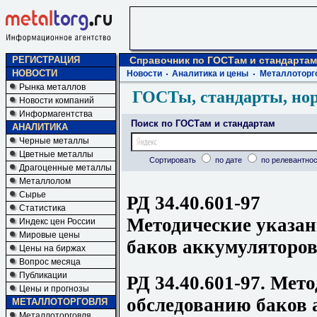
РЕГИСТРАЦИЯ
Справочник по ГОСТам и стандартам
НОВОСТИ
Новости
Аналитика и цены
Металлоторг
Рынка металлов
ГОСТы, стандарты, но
Новости компаний
Информагентства
Поиск по ГОСТам и стандартам
АНАЛИТИКА
Черные металлы
Цветные металлы
Сортировать
по дате
по релевантнос
Драгоценные металлы
Металлолом
Сырье
РД 34.40.601-97
Статистика
Методические указан
Индекс цен России
Мировые цены
баков аккумуляторов
Цены на биржах
Вопрос месяца
Публикации
РД 34.40.601-97. Мет
Цены и прогнозы
обследованию баков 
МЕТАЛЛОТОРГОВЛЯ
Металлоторговля