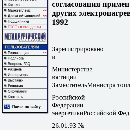
согласования примен
Каталог
Маркетплейс
<<
других электронагре
Доска объявлений
<<
1992
Подшипники
ГОСТы и стандарты
Зарегистрировано
ПОЛЬЗОВАТЕЛЯМ
Регистрация
<<
в Утв
Подписка
Вопросы FAQ
Министерстве
Разделы
Информеры
юсти
Выставки
ЗаместительМинистра топл
Реклама
О компании
Российской
Контакты
Федер
Поиск по сайту
энергетикиРоссийской Фед
26.01.93 №