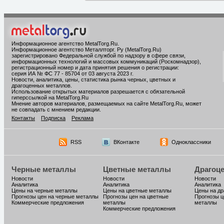
Информационное агентство MetalTorg.Ru
.
Информационное агентство Металлторг. Ру (MetalTorg.Ru)
зарегистрировано Федеральной службой по надзору в сфере связи,
информационных технологий и массовых коммуникаций (Роскомнадзор),
регистрационный номер и дата принятия решения о регистрации:
серия ИА № ФС 77 - 85704 от 03 августа 2023 г.
Новости, аналитика, цены, статистика рынка черных, цветных и
драгоценных металлов.
Использование открытых материалов разрешается с обязательной
гиперссылкой на MetalTorg.Ru
Мнение авторов материалов, размещаемых на сайте MetalTorg.Ru, может
не совпадать с мнением редакции.
Контакты
Подписка
Реклама
RSS
ВКонтакте
Одноклассники
Черные металлы
Цветные металлы
Драгоц
Новости
Новости
Новости
Аналитика
Аналитика
Аналитика
Цены на черные металлы
Цены на цветные металлы
Цены на д
Прогнозы цен на черные металлы
Прогнозы цен на цветные
Прогнозы ц
Коммерческие предложения
металлы
металлы
Коммерческие предложения