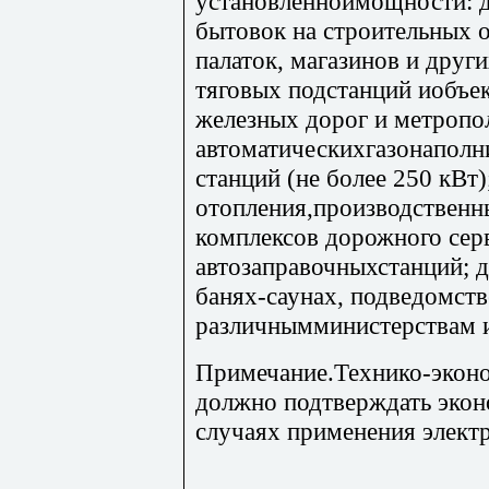
установленноймощности: д
бытовок на строительных 
палаток, магазинов и друг
тяговых подстанций иобъе
железных дорог и метропо
автоматическихгазонапол
станций (не более 250 кВт)
отопления,производствен
комплексов дорожного сер
автозаправочныхстанций; д
банях-саунах, подведомст
различнымминистерствам 
Примечание.Технико-экон
должно подтверждать экон
случаях применения элект
_________________