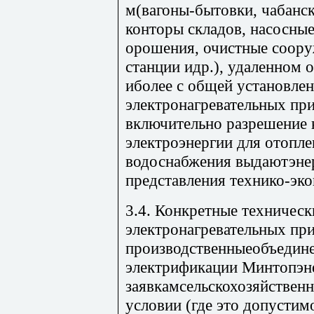
м(вагоны-бытовки, чабанск
конторы складов, насосны
орошения, очистные соору
станции идр.), удаленном о
иболее с общей установл
электронагревательных пр
включительно разрешение
электроэнергии для отопле
водоснабжения выдаютэне
представления технико-эк
3.4. Конкретные техничес
электронагревательных пр
производственныеобъедине
электрификации Минтопэн
заявкамсельскохозяйствен
условии (где это допусти