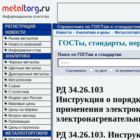
РЕГИСТРАЦИЯ
Справочник по ГОСТам и стандартам
НОВОСТИ
Новости
Аналитика и цены
Металлоторг
Рынка металлов
ГОСТы, стандарты, но
Новости компаний
Информагентства
Поиск по ГОСТам и стандартам
АНАЛИТИКА
Черные металлы
Цветные металлы
Сортировать
по дате
по релевантнос
Драгоценные металлы
Металлолом
Сырье
РД 34.26.103
Статистика
Инструкция о порядк
Индекс цен России
Мировые цены
применения электрок
Цены на биржах
Вопрос месяца
электронагревательн
Публикации
Цены и прогнозы
РД 34.26.103. Инстру
МЕТАЛЛОТОРГОВЛЯ
Металлоторговля