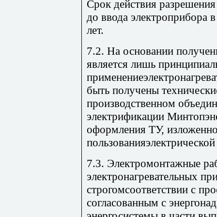
Срок действия разрешения
до ввода электроприбора в 
лет.
7.2. На основании получен
является лишь принципиал
применениеэлектронагрева
быть получены технически
производственном объедин
электрификации Минтопэне
оформления ТУ, изложенн
пользованияэлектрической 
7.3. Электромонтажные ра
электронагревательных при
строгомсоответствии с про
согласованным с энергона
энергосистемы в части вып