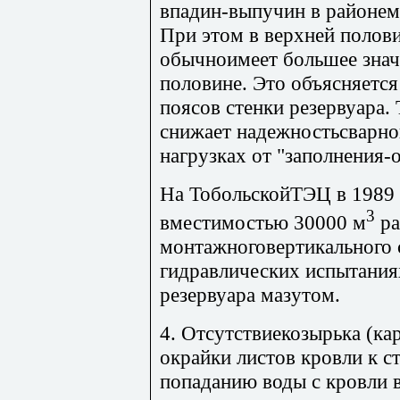
впадин-выпучин в районем
При этом в верхней полови
обычноимеет большее знач
половине. Это объясняетс
поясов стенки резервуара.
снижает надежностьсварно
нагрузках от "заполнения-
На ТобольскойТЭЦ в 1989 г
3
вместимостью 30000 м
ра
монтажноговертикального 
гидравлических испытаниях
резервуара мазутом.
4. Отсутствиекозырька (ка
окрайки листов кровли к с
попаданию воды с кровли в