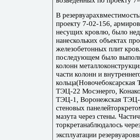
В резервуарахвместимост
проекту 7-02-156, армиров
несущих кровлю, было нед
нанескольких объектах пр
железобетонных плит кров
последующем было выполн
колонн металлоконструкция
части колонн и внутреннег
кольца(Новочебоксарская 
ТЭЦ-22 Мосэнерго, Конак
ТЭЦ-1, Воронежская ТЭЦ-2
стеновых панелейторкрето
мазута через стены. Части
торкретанаблюдалось через
эксплуатации резервуаров