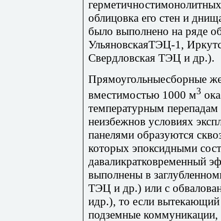
герметичностимонолитных 
облицовка его стен и днищ
было выполнено на ряде о
УльяновскаяТЭЦ-1, Иркутс
Свердловская ТЭЦ и др.).
Прямоугольныесборные же
3
вместимостью 1000 м
ока
температурным перепадам 
неизбежнов условиях эксп
панелями образуются скво
которых эпоксидными сост
даваликратковременный эфф
выполнены в заглубленном
ТЭЦ и др.) или с обвалов
идр.), то если вытекающий
подземные коммуникации, 