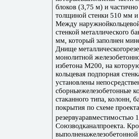
блоков (3,75 м) и частичн
толщиной стенки 510 мм и
Между наружнойкольцевой
стенкой металлического ба
мм, который заполнен мин
Днище металлическогорезе
монолитной железобетонн
избетона М200, на которую
кольцевая подпорная стенк
установлены непосредстве
сборныежелезобетонные к
стаканного типа, колонн, 
покрытия по схеме проект
резервуаравместимостью 1
Союзводканалпроекта. Кро
выполненажелезобетонной 