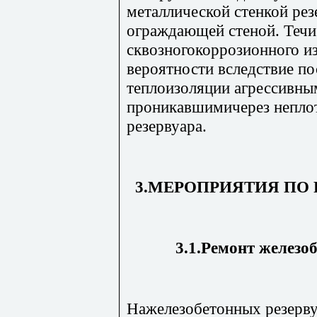
металлической стенкой ре
ограждающей стеной. Течи 
сквозногокоррозионного из
вероятности вследствие п
теплоизоляции агрессивны
проникавшимичерез непло
резервуара.
3.МЕРОПРИЯТИЯ ПО 
3.1.Ремонт железо
Нажелезобетонных резерву