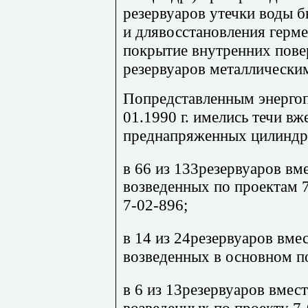
резервуаров утечки воды 
и длявосстановления герм
покрытие внутренних пове
резервуаров металлически
Попредставленным энерго
01.1990 г. имелись течи в
преднапряженных цилиндри
в 66 из 133резервуаров в
возведенных по проектам 7
7-02-896;
в 14 из 24резервуаров вм
возведенных в основном п
в 6 из 13резервуаров вме
возведенных по проекту 7-