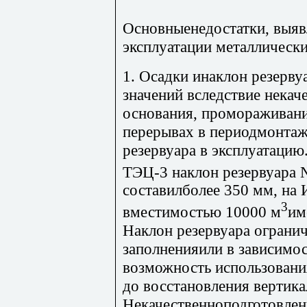
Основныенедостатки, выяв
эксплуатации металлическ
1. Осадки инаклон резерв
значений вследствие некач
основания, промораживани
перерывах в периодмонтаж
резервуара в эксплуатацию
ТЭЦ-3 наклон резервуара 
составилболее 350 мм, на
3
вместимостью 10000 м
им
Наклон резервуара огранич
заполненияили в зависимо
возможность использовани
до восстановления вертика
Некачественноподготовлен