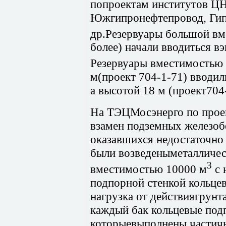
попроектам институтов 
Южгипронефтепровод, Гип
др.Резервуары большой вм
более) начали вводиться вэ
Резервуары вместимостью
м(проект 704-1-71) вводили
а высотой 18 м (проект704-
На ТЭЦМосэнерго по прое
взамен подземных железоб
оказавшихся недостаточно 
были возведеныметалличес
3
вместимостью 10000 м
с 
подпорной стенкой кольцев
нагрузка от действиягрун
каждый бак кольцевые под
которыевыполнены частич