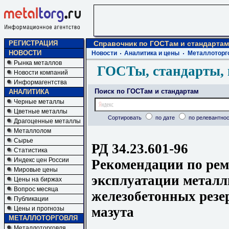
РЕГИСТРАЦИЯ
Справочник по ГОСТам и стандартам
НОВОСТИ
Новости
Аналитика и цены
Металлоторг
Рынка металлов
ГОСТы, стандарты, 
Новости компаний
Информагентства
Поиск по ГОСТам и стандартам
АНАЛИТИКА
Черные металлы
Цветные металлы
Сортировать
по дате
по релевантнос
Драгоценные металлы
Металлолом
Сырье
РД 34.23.601-96
Статистика
Индекс цен России
Рекомендации по рем
Мировые цены
эксплуатации металл
Цены на биржах
Вопрос месяца
железобетонных резе
Публикации
мазута
Цены и прогнозы
МЕТАЛЛОТОРГОВЛЯ
Металлоторговля