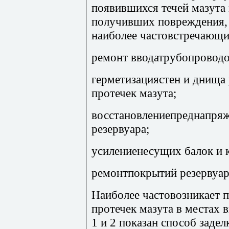
появившихся течей мазута
получивших повреждения,
наиболее частовстречающи
ремонт вводатрубопроводо
герметизациястен и днища 
протечек мазута;
восстановлениепреднапряж
резервуара;
усилениенесущих балок и 
ремонтпокрытий резервуар
Наиболее частовозникает 
протечек мазута в местах 
1 и 2 показан способ заде