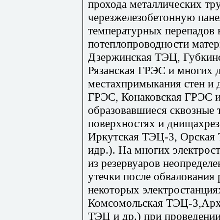
прохода металлических тр
черезжелезобетонную панел
температурных перепадов 
потеплопроводности матер
Дзержинская ТЭЦ, Губкин
Рязанская ГРЭС и многих д
местахпримыкания стен и 
ГРЭС, Конаковская ГРЭС и 
образовавшиеся сквозные 
поверхностях и днищахре
Иркутская ТЭЦ-3, Орская
идр.). На многих электрос
из резервуаров неопределе
утечки после обвалования 
некоторых электростанция
Комсомольская ТЭЦ-3,Арх
ТЭЦ и др.) при проведени