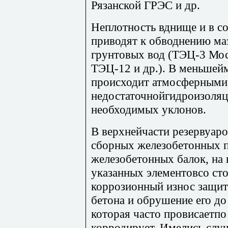
Рязанской ГРЭС и др.
Неплотность вднище и в с
приводят к обводнению маз
грунтовых вод (ТЭЦ-3 Мос
ТЭЦ-12 и др.). В меньшей
происходит атмосферными
недостаточнойгидроизоляц
необходимых уклонов.
В верхнейчасти резервуар
сборных железобетонных п
железобетонных балок, на
указанных элементовсо ст
коррозионный износ защит
бетона и обрушение его д
которая часто провисаетпо
корродирует. Имелись слу