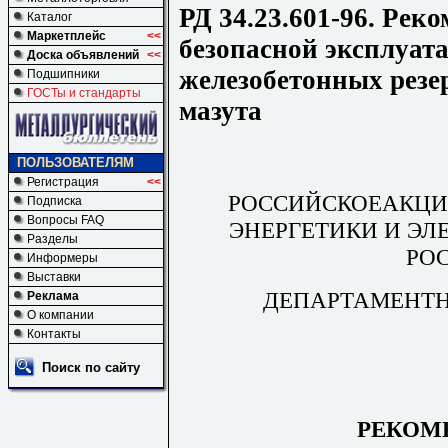
РД 34.23.601-96. Рек
Каталог
Маркетплейс
<<
безопасной эксплуат
Доска объявлений
<<
железобетонных резе
Подшипники
ГОСТы и стандарты
мазута
ПОЛЬЗОВАТЕЛЯМ
Регистрация
<<
РОССИЙСКОЕАКЦИ
Подписка
Вопросы FAQ
ЭНЕРГЕТИКИ И ЭЛ
Разделы
РО
Информеры
Выставки
ДЕПАРТАМЕНТН
Реклама
О компании
Контакты
Поиск по сайту
РЕКОМ