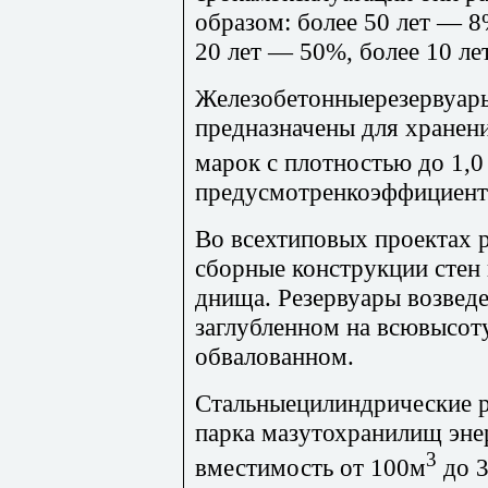
образом: более 50 лет — 8
20 лет — 50%, более 10 ле
Железобетонныерезервуары
предназначены для хранен
марок с плотностью до 1,0
предусмотренкоэффициент 
Во всехтиповых проектах 
сборные конструкции стен
днища. Резервуары возвед
заглубленном на всювысот
обвалованном.
Стальныецилиндрические р
парка мазутохранилищ эне
3
вместимость от 100м
до 3