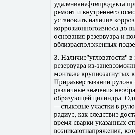
удалениянефтепродукта при
ремонт и внутреннего осм
установить наличие корроз
коррозионногоизноса до вы
основания резервуара и по
вблизрасположенных подз
3. Наличие"угловатости" в
резервуара из-заневозмож
монтаже крупнозагнутых 
Приразвертывании рулона 
различные значения необр
образующей цилиндра. Одн
—стыковые участки в руло
радиус, как следствие дос
время сварки указанных с
возникаютнапряжения, кот