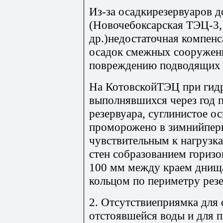
Из-за осадкирезервуаров 
(Новочебоксарская ТЭЦ-3,
др.)недостаточная компен
осадок смежных сооружен
повреждению подводящих 
На КотовскойТЭЦ при гидр
выполнявшихся через год 
резервуара, суглинистое о
проморожено в зимнийпери
чувствительным к нагрузк
стен собразованием горизо
100 мм между краем днищ
кольцом по периметру резе
2. Отсутствиеприямка для 
отстоявшейся воды и для 