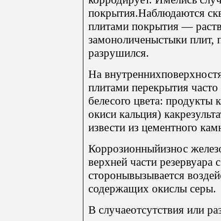
покрытия.Наблюдаются ск
плитами покрытия — раст
замоноличеныстыки плит, 
разрушился.
На внутреннихповерхностя
плитами перекрытия часто
белесого цвета: продукты 
окиси кальция) какрезульт
извести из цементного кам
Коррозионныйизнос желез
верхней части резервуара 
сторонывызывается воздей
содержащих окислы серы.
В случаеотсутствия или р