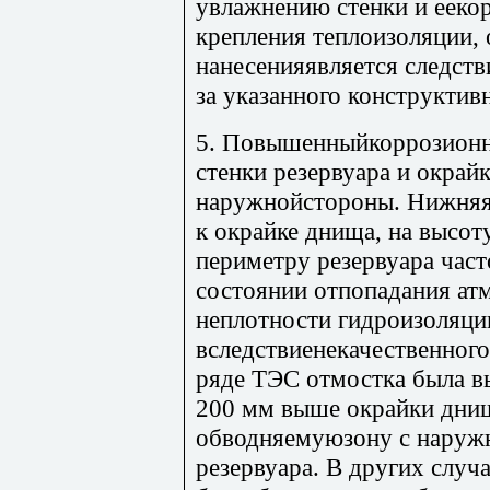
увлажнению стенки и ееко
крепления теплоизоляции,
нанесенияявляется следств
за указанного конструктив
5. Повышенныйкоррозионн
стенки резервуара и окрай
наружнойстороны. Нижняя
к окрайке днища, на высот
периметру резервуара час
состоянии отпопадания ат
неплотности гидроизоляци
вследствиенекачественного
ряде ТЭС отмостка была в
200 мм выше окрайки днищ
обводняемуюзону с наруж
резервуара. В других случ