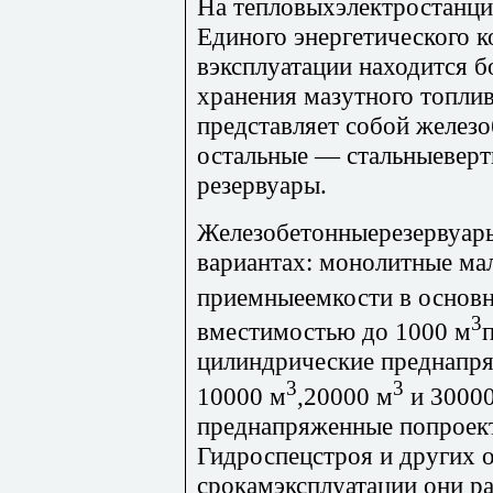
На тепловыхэлектростанци
Единого энергетического к
вэксплуатации находится б
хранения мазутного топли
представляет собой железо
остальные — стальныеверт
резервуары.
Железобетонныерезервуар
вариантах: монолитные ма
приемныеемкости в основн
3
вместимостью до 1000 м
цилиндрические преднапр
3
3
10000 м
,20000 м
и 3000
преднапряженные попроек
Гидроспецстроя и других 
срокамэксплуатации они 