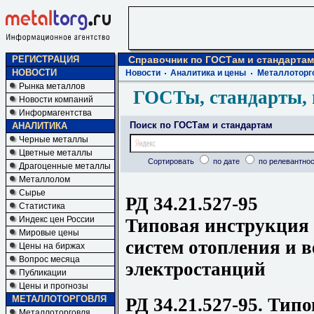
РЕГИСТРАЦИЯ
Справочник по ГОСТам и стандартам
НОВОСТИ
Новости
Аналитика и цены
Металлоторг
Рынка металлов
ГОСТы, стандарты, 
Новости компаний
Информагентства
Поиск по ГОСТам и стандартам
АНАЛИТИКА
Черные металлы
Цветные металлы
Сортировать
по дате
по релевантнос
Драгоценные металлы
Металлолом
Сырье
РД 34.21.527-95
Статистика
Индекс цен России
Типовая инструкция 
Мировые цены
систем отопления и 
Цены на биржах
Вопрос месяца
электростанций
Публикации
Цены и прогнозы
МЕТАЛЛОТОРГОВЛЯ
РД 34.21.527-95. Тип
Металлоторговля