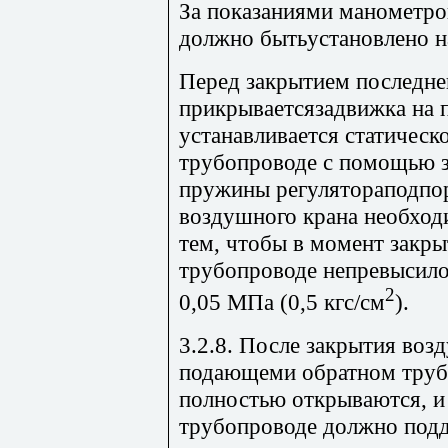
За показаниями манометр
должно бытьустановлено н
Перед закрытием последне
прикрываетсязадвижка на
устанавливается статическ
трубопроводе с помощью з
пружины регулятораподпор
воздушного крана необход
тем, чтобы в момент закры
трубопроводе непревысило 
2
0,05 МПа (0,5 кгс/см
).
3.2.8. После закрытия воз
подающеми обратном труб
полностью открываются, и
трубопроводе должно подд