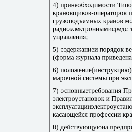
4) принеобходимости Тип
крановщиков-операторов п
грузоподъемных кранов мо
радиоэлектроннымисредст
управления;
5) содержаниеи порядок в
(форма журнала приведена
6) положение(инструкцию)
марочной системы при экс
7) основныетребования Пр
электроустановок и Прави
эксплуатацииэлектроустано
касающейся профессии кр
8) действующуюна предпр