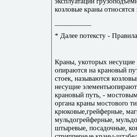
эксплуатации грузоподъем
козловые краны относятся 
__________
* Далее потексту - Правила
Краны, укоторых несущие 
опираются на крановый п
стоек, называются козловы
несущие элементыопираютс
крановый путь, - мостовым
органа краны мостового ти
крюковые,грейферные, маг
мульдогрейферные, мульдо
штыревые, посадочные, ко
стрипперные,краны-штабел