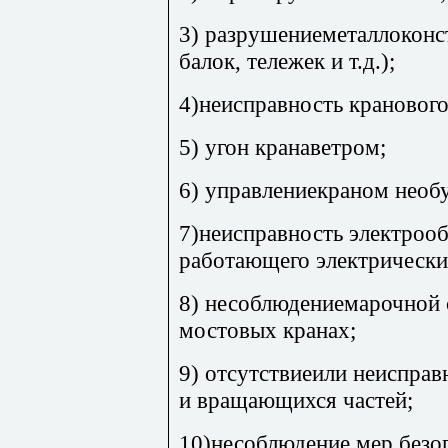
3) разрушениеметаллоконс
балок, тележек и т.д.);
4)неисправность кранового
5) угон кранаветром;
6) управлениекраном необ
7)неисправность электроо
работающего электрическ
8) несоблюдениемарочной 
мостовых кранах;
9) отсутствиеили неиспра
и вращающихся частей;
10)несоблюдение мер безоп