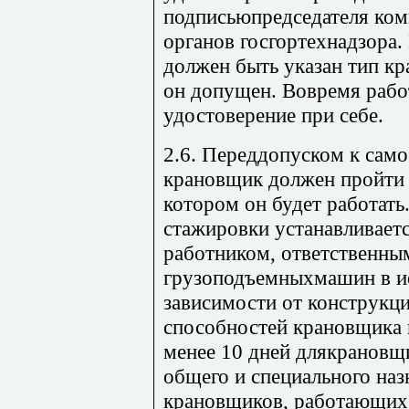
подписьюпредседателя ком
органов госгортехнадзора
должен быть указан тип кр
он допущен. Вовремя раб
удостоверение при себе.
2.6. Переддопуском к само
крановщик должен пройти 
котором он будет работат
стажировки устанавливает
работником, ответственны
грузоподъемныхмашин в ис
зависимости от конструкц
способностей крановщика 
менее 10 дней длякрановщ
общего и специального наз
крановщиков, работающих 