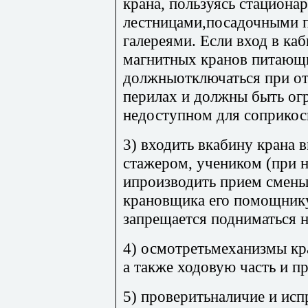
крана, пользуясь стацион
лестницами,посадочными 
галереями. Если вход в каб
магнитных кранов питающи
должныотключаться при от
перилах и должны быть ог
недоступном для соприкос
3) входить вкабину крана 
стажером, учеником (при 
ипроизводить прием смены.
крановщика его помощнику
запрещается подниматься н
4) осмотретьмеханизмы кра
а также ходовую часть и п
5) проверитьналичие и ис