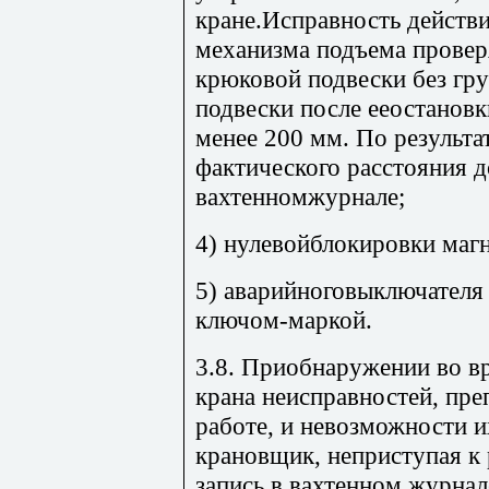
кране.Исправность действ
механизма подъема провер
крюковой подвески без гру
подвески после ееостановк
менее 200 мм. По результа
фактического расстояния д
вахтенномжурнале;
4) нулевойблокировки маг
5) аварийноговыключателя 
ключом-маркой.
3.8. Приобнаружении во в
крана неисправностей, пр
работе, и невозможности 
крановщик, неприступая к 
запись в вахтенном журнал