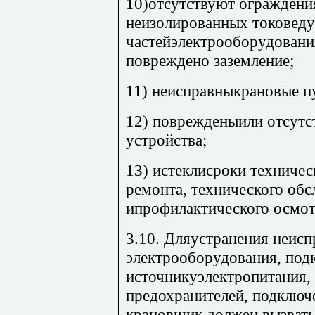
10)отсутствуют ограждени
неизолированных токовед
частейэлектрооборудования
повреждено заземление;
11) неисправныкрановые п
12) поврежденыили отсутс
устройства;
13) истеклисроки техничес
ремонта, технического об
ипрофилактического осмот
3.10. Дляустранения неисп
электрооборудования, под
источникуэлектропитания,
предохранителей, подключ
крановщик должен вызвать