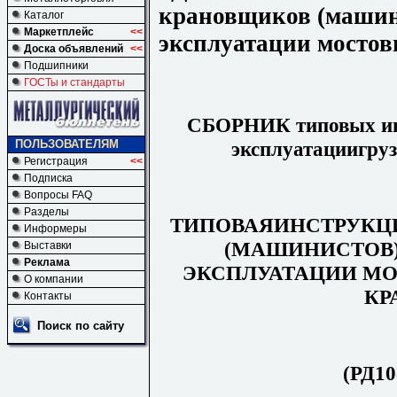
крановщиков (машини
Каталог
Маркетплейс
<<
эксплуатации мостов
Доска объявлений
<<
Подшипники
ГОСТы и стандарты
СБОРНИК типовых инс
эксплуатациигру
ПОЛЬЗОВАТЕЛЯМ
Регистрация
<<
Подписка
Вопросы FAQ
Разделы
ТИПОВАЯИНСТРУКЦ
Информеры
(МАШИНИСТОВ)
Выставки
Реклама
ЭКСПЛУАТАЦИИ М
О компании
КР
Контакты
Поиск по сайту
(РД10