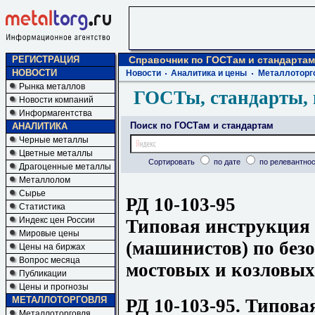
РЕГИСТРАЦИЯ
Справочник по ГОСТам и стандартам
НОВОСТИ
Новости
Аналитика и цены
Металлоторг
Рынка металлов
ГОСТы, стандарты, 
Новости компаний
Информагентства
Поиск по ГОСТам и стандартам
АНАЛИТИКА
Черные металлы
Цветные металлы
Сортировать
по дате
по релевантнос
Драгоценные металлы
Металлолом
Сырье
РД 10-103-95
Статистика
Индекс цен России
Типовая инструкция
Мировые цены
(машинистов) по без
Цены на биржах
Вопрос месяца
мостовых и козловых
Публикации
Цены и прогнозы
МЕТАЛЛОТОРГОВЛЯ
РД 10-103-95. Типова
Металлоторговля