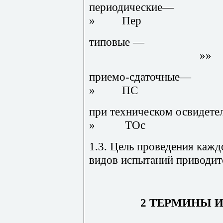
периодич
» Пер
типовые 
»» 
приемо-сд
» ПС
при техническом осв
» ТОс
1.3. Цель проведения каждо
видов испытаний приводитс
2 ТЕРМИНЫ 