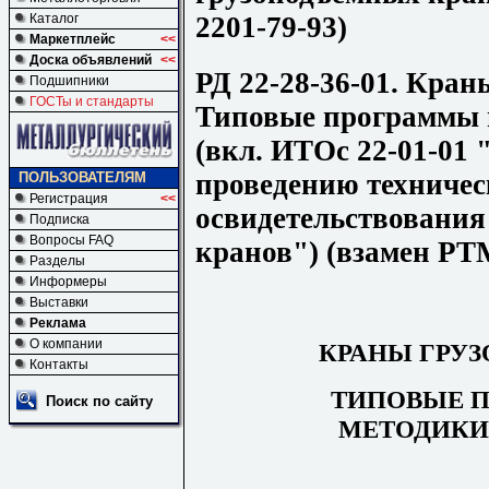
2201-79-93)
Каталог
Маркетплейс
<<
Доска объявлений
<<
РД 22-28-36-01. Кран
Подшипники
ГОСТы и стандарты
Типовые программы 
(вкл. ИТОс 22-01-01
проведению техничес
ПОЛЬЗОВАТЕЛЯМ
Регистрация
<<
освидетельствования
Подписка
Вопросы FAQ
кранов") (взамен РТМ
Разделы
Информеры
Выставки
Реклама
О компании
КРАНЫ ГРУ
Контакты
ТИПОВЫЕ 
Поиск по сайту
МЕТОДИК