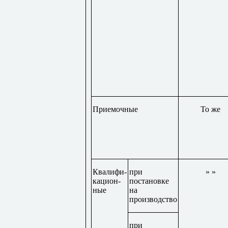
Приемочные
То же
Квалифи-
при
» »
кацион-
постановке
ные
на
производство
при