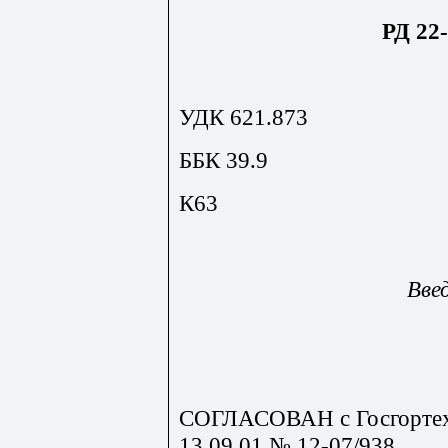
РД 22-
УДК 621.873
ББК 39.9
К63
Введ
СОГЛАСОВАН с Госгортех
13.09.01 № 12-07/938