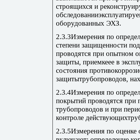
строящихся и реконструир
обследованииэксплуатируе
оборудованных ЭХЗ.
2.3.3Измерения по опреде
степени защищенности по
проводятся при опытном 
защиты, приемкеее в экспл
состояния противокорроз
защитытрубопроводов, нах
2.3.4Измерения по опреде
покрытий проводятся при
трубопроводов и при пер
контроле действующихтру
2.3.5Измерения по оценке 
включают: определение ко