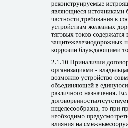
реконструируемые истроя
являющиеся источниками 
частности,требования к с
устройствам железных дор
тяговых токов содержатся 
защитежелезнодорожных п
коррозии блуждающими то
2.1.10 Приналичии догово
организациями - владельц
возможно устройство совм
объединяющей в единуюси
различного назначения. Ес
договоренностьотсутствуе
нецелесообразна, то при п
необходимо предусмотреть
влияния на смежныесоору