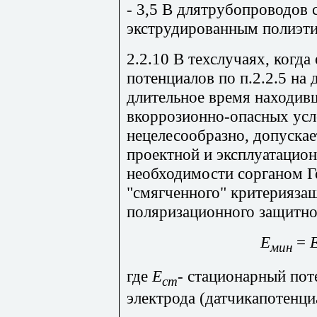
- 3,5 В длятрубопроводов 
экструдированным полиэт
2.2.10 В техслучаях, когд
потенциалов по п.2.2.5 н
длительное время находив
вкоррозионно-опасных усл
нецелесообразно, допускае
проектной и эксплуатацио
необходимости сорганом Г
"смягченного" критерияза
поляризационного защитног
Е
=
мин
где
Е
-
стационарный поте
ст
электрода (датчикапотенциа