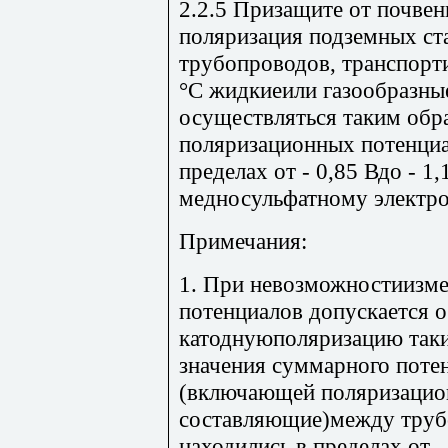
2.2.5 Призащите от почвен
поляризация подземных ст
трубопроводов, транспор
°С жидкиеили газообразны
осуществляться таким обр
поляризационных потенциа
пределах от - 0,85 Вдо - 
медносульфатному электрод
Примечания:
1. При невозможностиизм
потенциалов допускается 
катоднуюполяризацию таки
значения суммарного поте
(включающей поляризацио
составляющие)между трубо
находились в пределах от - 