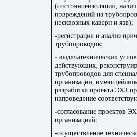
(состояниеизоляции, нали
повреждений на трубопрово
несквозных каверн и язв);
-регистрация и анализ при
трубопроводов;
- выдачатехнических усло
действующих, реконструи
трубопроводов для специа
организации, имеющейлице
разработка проекта ЭХЗ п
напроведение соответству
-согласование проектов Э
организацией;
-осуществление техническо