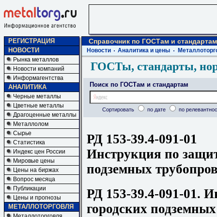
РЕГИСТРАЦИЯ
Справочник по ГОСТам и стандартам
НОВОСТИ
Новости
Аналитика и цены
Металлоторг
Рынка металлов
ГОСТы, стандарты, но
Новости компаний
Информагентства
Поиск по ГОСТам и стандартам
АНАЛИТИКА
Черные металлы
Цветные металлы
Сортировать
по дате
по релевантнос
Драгоценные металлы
Металлолом
Сырье
РД 153-39.4-091-01
Статистика
Инструкция по защит
Индекс цен России
Мировые цены
подземных трубопров
Цены на биржах
Вопрос месяца
Публикации
РД 153-39.4-091-01. 
Цены и прогнозы
городских подземных
МЕТАЛЛОТОРГОВЛЯ
Металлоторговля