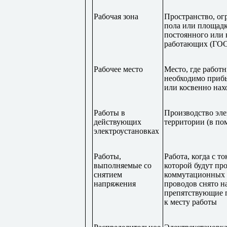
Рабочая зона
Пространство, ог
пола или площадк
постоянного или 
работающих (ГОСТ
Рабочее место
Место, где работ
необходимо прибыт
или косвенно нах
Работы в
Производство эле
действующих
территории (в по
электроустановках
Работы,
Работа, когда с т
выполняемые со
которой будут пр
снятием
коммутационных а
напряжения
проводов снято н
препятствующие п
к месту работы