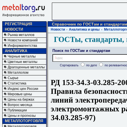
РЕГИСТРАЦИЯ
Справочник по ГОСТам и стандартам
НОВОСТИ
Новости
Аналитика и цены
Металлоторг
Рынка металлов
ГОСТы, стандарты, 
Новости компаний
Информагентства
Поиск по ГОСТам и стандартам
АНАЛИТИКА
Черные металлы
Цветные металлы
Сортировать
по дате
по релевантнос
Драгоценные металлы
Металлолом
Сырье
РД 153-34.3-03.285-20
Статистика
Индекс цен России
Правила безопасност
Мировые цены
линий электропереда
Цены на биржах
Вопрос месяца
электромонтажных ра
Публикации
34.03.285-97)
Цены и прогнозы
МЕТАЛЛОТОРГОВЛЯ
Металлоторговля