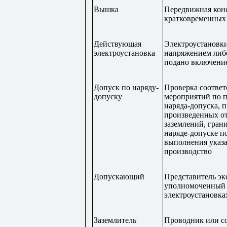
Вышка
Передвижная конс
кратковременных 
Действующая
Электроустановки 
электроустановка
напряжением либо
подано включени
Допуск по наряду-
Проверка соотве
допуску
мероприятий по п
наряда-допуска, 
произведенных от
заземлений, гран
наряде-допуске п
выполнения указа
производство
Допускающий
Представитель эк
уполномоченный н
электроустановка
Заземлитель
Проводник или с