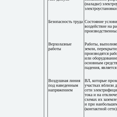
(наладке) электр
электроустановки
Безопасность труда
Состояние услови
воздействие на р
производственных
Верхолазные
Работы, выполняе
работы
земли, перекрыти
производятся раб
или оборудование
основным средст
падения, являетс
Воздушная линия
ВЛ, которые прох
под наведенным
участках вблизи 
напряжением
сети электрифиц
тока и на отключ
схемах их заземле
и при наибольше
(контактной сети