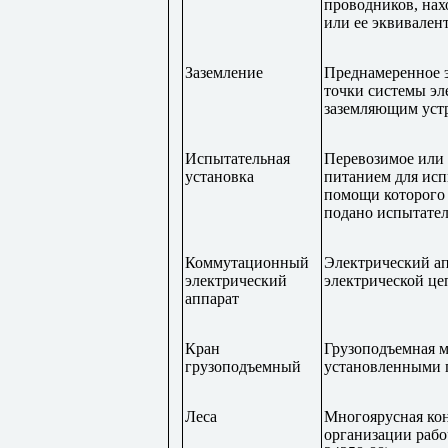
проводников, нах
или ее эквивален
Заземление
Преднамеренное э
точки системы эл
заземляющим уст
Испытательная
Перевозимое или 
установка
питанием для исп
помощи которого 
подано испытате
Коммутационный
Электрический ап
электрический
электрической це
аппарат
Кран
Грузоподъемная 
грузоподъемный
установленными 
Леса
Многоярусная кон
организации рабо