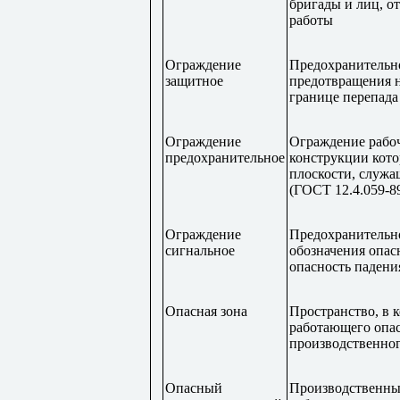
бригады и лиц, о
работы
Ограждение
Предохранительно
защитное
предотвращения н
границе перепада
Ограждение
Ограждение рабоч
предохранительное
конструкции кото
плоскости, служа
(ГОСТ 12.4.059-8
Ограждение
Предохранительно
сигнальное
обозначения опас
опасность падени
Опасная зона
Пространство, в 
работающего опас
производственног
Опасный
Производственный