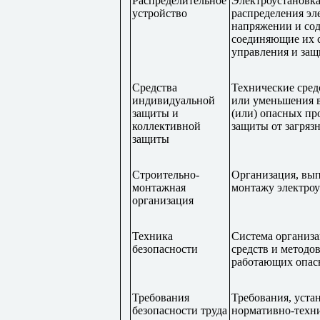
Распределительное
Электроустановка
устройство
распределения эл
напряжении и со
соединяющие их с
управления и защ
Средства
Технические сред
индивидуальной
или уменьшения в
защиты и
(или) опасных пр
коллективной
защиты от загряз
защиты
Строительно-
Организация, вып
монтажная
монтажу электроу
организация
Техника
Система организ
безопасности
средств и методо
работающих опасн
Требования
Требования, уста
безопасности труда
нормативно-техн