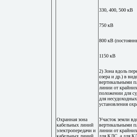
330, 400, 500 кВ
750 кВ
800 кВ (постоянн
1150 кВ
2) Зона вдоль пер
озера и др.) в ви
вертикальными пл
линии от крайних
положении для су
для несудоходных
установления охр
Охранная зона
Участок земли в
кабельных линий
вертикальными пл
электропередачи и
линии от крайних
кабельных линий
для КЛС, а для К