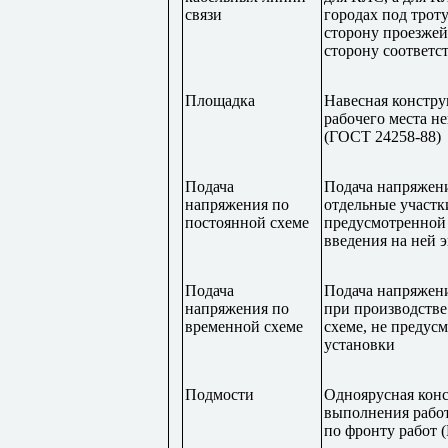
связи
городах под троту
сторону проезже
сторону соответс
Площадка
Навесная констру
рабочего места не
(ГОСТ 24258-88)
Подача
Подача напряжени
напряжения по
отдельные участк
постоянной схеме
предусмотренной 
введения на ней 
Подача
Подача напряжени
напряжения по
при производстве
временной схеме
схеме, не предус
установки
Подмости
Одноярусная конс
выполнения работ
по фронту работ 