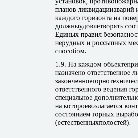
установок, противопожарна
планов ликвидацииаварий 
каждого горизонта на пове
должныудовлетворять соо
Единых правил безопаснос
нерудных и россыпных ме
способом.
1.9. На каждом объектепр
назначено ответственное 
законченноегорнотехническ
ответственного ведения г
специальное дополнительно
на котороевозлагается кон
состоянием горных выраб
(естественныхполостей)