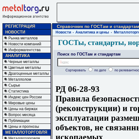
РЕГИСТРАЦИЯ
Справочник по ГОСТам и стандартам
НОВОСТИ
Новости
Аналитика и цены
Металлоторг
Рынка металлов
ГОСТы, стандарты, но
Новости компаний
Информагентства
Поиск по ГОСТам и стандартам
АНАЛИТИКА
Черные металлы
Цветные металлы
Сортировать
по дате
по релевантнос
Драгоценные металлы
Металлолом
Сырье
РД 06-28-93
Статистика
Правила безопасност
Индекс цен России
Мировые цены
(реконструкции) и г
Цены на биржах
Вопрос месяца
эксплуатации размещ
Публикации
объектов, не связан
Цены и прогнозы
МЕТАЛЛОТОРГОВЛЯ
ископаемых
Металлоторговля