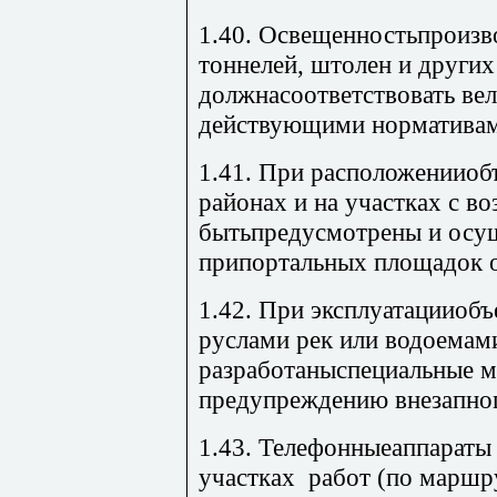
1.40. Освещенностьпроиз
тоннелей, штолен и других
должнасоответствовать ве
действующими нормативам
1.41. При расположенииоб
районах и на участках с 
бытьпредусмотрены и осу
припортальных площадок о
1.42. При эксплуатацииоб
руслами рек или водоемам
разработаныспециальные м
предупреждению внезапног
1.43. Телефонныеаппараты
участках работ (по маршру