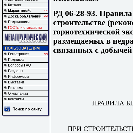
Каталог
Маркетплейс
<<
РД 06-28-93. Правила
Доска объявлений
<<
строительстве (рекон
Подшипники
ГОСТы и стандарты
горнотехнической эк
размещаемых в недра
связанных с добычей
ПОЛЬЗОВАТЕЛЯМ
Регистрация
<<
Подписка
Вопросы FAQ
Разделы
Информеры
Выставки
Реклама
О компании
Контакты
ПРАВИЛА Б
Поиск по сайту
ПРИ СТРОИТЕЛЬСТ