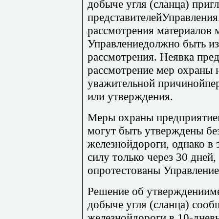
добыче угля (сланца) приг
представителейУправления
рассмотрения материалов 
Управлениедолжно быть из
рассмотрения. Неявка пре
рассмотрение мер охраны 
уважительной причинойпер
или утверждения.
Меры охраны предприятием
могут быть утверждены бе
железнойдороги, однако в 
силу только через 30 дней,
опротестованы Управление
Решение об утверждениим
добыче угля (сланца) соо
железнойдороги в 10-днев