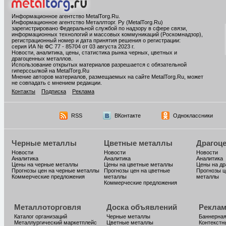
Информационное агентство MetalTorg.Ru
.
Информационное агентство Металлторг. Ру (MetalTorg.Ru)
зарегистрировано Федеральной службой по надзору в сфере связи,
информационных технологий и массовых коммуникаций (Роскомнадзор),
регистрационный номер и дата принятия решения о регистрации:
серия ИА № ФС 77 - 85704 от 03 августа 2023 г.
Новости, аналитика, цены, статистика рынка черных, цветных и
драгоценных металлов.
Использование открытых материалов разрешается с обязательной
гиперссылкой на MetalTorg.Ru
Мнение авторов материалов, размещаемых на сайте MetalTorg.Ru, может
не совпадать с мнением редакции.
Контакты
Подписка
Реклама
RSS
ВКонтакте
Одноклассники
Черные металлы
Цветные металлы
Драгоц
Новости
Новости
Новости
Аналитика
Аналитика
Аналитика
Цены на черные металлы
Цены на цветные металлы
Цены на д
Прогнозы цен на черные металлы
Прогнозы цен на цветные
Прогнозы ц
Коммерческие предложения
металлы
металлы
Коммерческие предложения
Металлоторговля
Доска объявлений
Реклам
Каталог организаций
Черные металлы
Баннерная
Металлургический маркетплейс
Цветные металлы
Контекстн