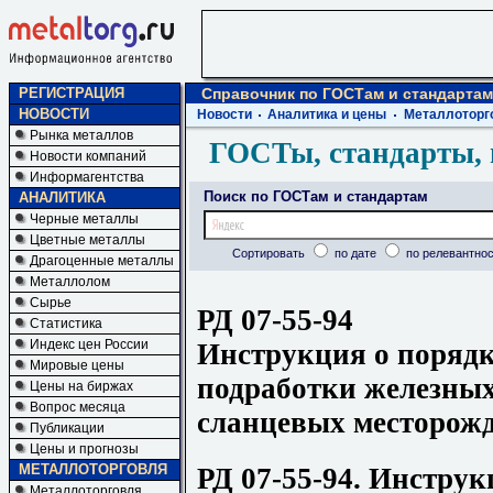
РЕГИСТРАЦИЯ
Справочник по ГОСТам и стандартам
НОВОСТИ
Новости
Аналитика и цены
Металлоторг
Рынка металлов
ГОСТы, стандарты, 
Новости компаний
Информагентства
Поиск по ГОСТам и стандартам
АНАЛИТИКА
Черные металлы
Цветные металлы
Сортировать
по дате
по релевантнос
Драгоценные металлы
Металлолом
Сырье
РД 07-55-94
Статистика
Индекс цен России
Инструкция о порядк
Мировые цены
подработки железных
Цены на биржах
Вопрос месяца
сланцевых месторож
Публикации
Цены и прогнозы
МЕТАЛЛОТОРГОВЛЯ
РД 07-55-94. Инструк
Металлоторговля