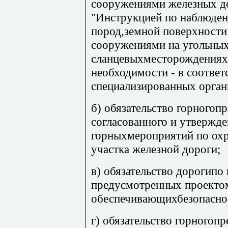
сооружениями железных до
"Инструкцией по наблюден
пород,земной поверхност
сооружениями на угольных
сланцевыхместорождениях" 
необходимости - в соотве
специализированных орган
б) обязательство горного
согласованного и утвержде
горныхмероприятий по охр
участка железной дороги;
в) обязательство дорогип
предусмотренных проекто
обеспечивающихбезопаснос
г) обязательство горного