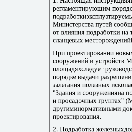
1. Настоящая инструкцияя
регламентирующим порядо
подработкиэксплуатируем
Министерства путей сооб
от влияния подработки на 
сланцевых месторождений
При проектировании новы
сооружений и устройств 
площадяхследует руководс
порядке выдачи разрешени
залегания полезных ископ
"Здания и сооруженияна п
и просадочных грунтах" (М
другиминормативными до
проектирования.
2. Подработка железныхдо