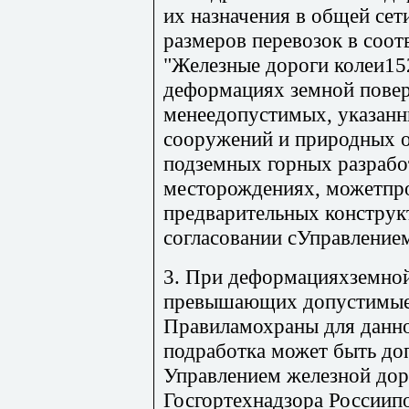
их назначения в общей сет
размеров перевозок в соот
"Железные дороги колеи15
деформациях земной повер
менеедопустимых, указанн
сооружений и природных о
подземных горных разрабо
месторождениях, можетпро
предварительных конструк
согласовании сУправление
3. При деформацияхземной
превышающих допустимые,
Правиламохраны для данно
подработка может быть до
Управлением железной дор
Госгортехнадзора Россиип