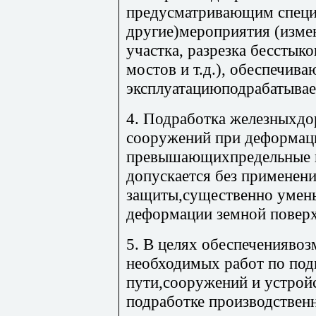
предусматривающим специ
другие)мероприятия (изме
участка, разрезка бесстык
мостов и т.д.), обеспечив
эксплуатациюподрабатыва
4. Подработка железныхдо
сооружений при деформаци
превышающихпредельные п
допускается без применен
защиты,существенно уме
деформации земной поверх
5. В целях обеспеченияво
необходимых работ по под
пути,сооружений и устрой
подработке производствен