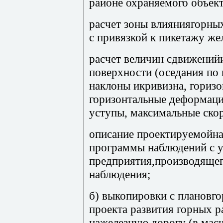
районе охраняемого объект
расчет зоны влияниягорны
с привязкой к пикетажу же
расчет величин сдвижений
поверхности (оседания по 
наклоны икривизна, гориз
горизонтальные деформаци
уступы, максимальные скор
описание проектируемойна
программы наблюдений с 
предприятия,производяще
наблюдения;
б) выкопировки с плановго
проекта развития горных р
нажелезную дорогу (в масш