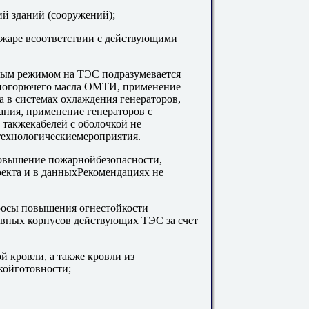
й зданий (сооружений);
ожаре всоответствии с действующими
ным режимом на ТЭС подразумевается
дногорючего масла ОМТИ, применение
 в системах охлаждения генераторов,
ния, применение генераторов с
такжекабелей с оболочкой не
технологическиемероприятия.
овышение пожарнойбезопасности,
оекта и в данныхРекомендациях не
росы повышения огнестойкости
вных корпусов действующих ТЭС за счет
й кровли, а также кровли из
койготовности;