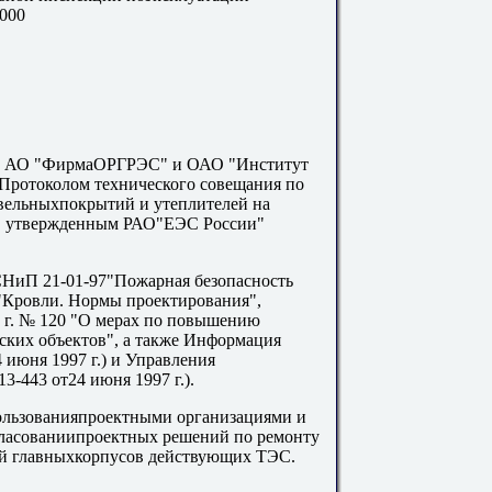
2000
ны АО "ФирмаОРГРЭС" и ОАО "Институт
сПротоколом технического совещания по
вельныхпокрытий и утеплителей на
я, утвержденным РАО"ЕЭС России"
СНиП 21-01-97"Пожарная безопасность
"Кровли. Нормы проектирования",
 г. № 120 "О мерах по повышению
ских объектов", а также Информация
июня 1997 г.) и Управления
3-443 от24 июня 1997 г.).
ользованияпроектными организациями и
гласованиипроектных решений по ремонту
й главныхкорпусов действующих ТЭС.