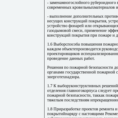
- заменамногослойного рубероидного 
современных кровельныхматериалов из
- выполнение дополнительных проти
несущих конструкций покрытия, устр
устройство фонарей или открывающих
газодымовой смеси, применение эффе
конструкций покрытия при пожаре и др
1.6 Выборспособа повышения пожарно
каждом объектепроизводится руковод
проектировщиков испециализированн
проведение данных работ.
Решения по пожарной безопасности д
органами государственной пожарной
энерготехнадзора.
1.7 К выборуконструктивных решений
отделения главногокорпуса следует п
пожарной безопасности, таккак пожары
тяжелым последствиям ипрекращению 
1.8 Приразработке проектов ремонта 
покрытийнаряду с настоящими Рекоме