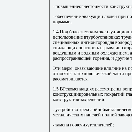
- повышениеогнестойкости конструкци
- обеспечение эвакуации людей при п
нормами.
1.4 Под болеежестким эксплуатацион
использование втурбоустановках тру
специальных ингибиторовдля водорода
снижающих опасность взрыва ивозгора
воздушным и водяным охлаждением, а 
распространяющей горения, и другие 
Эти меры, оказывающие влияние на п
относятся к технологической части пр
рассматриваются.
1.5 ВРекомендациях рассмотрены воп
конструкцийкровельных покрытий гла
конструктивныхрешений:
- устройство трехслойнойметаллическо
металлических панелей полной заводс
- замена горючихутеплителей;