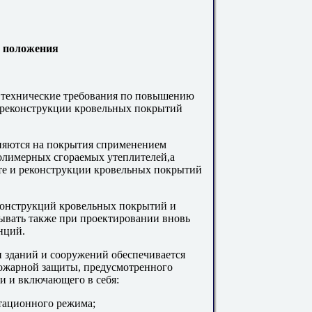
 положения
 технические требования по повышению
 реконструкции кровельных покрытий
няются на покрытия сприменением
олимерных сгораемых утеплителей,а
те и реконструкции кровельных покрытий
конструкций кровельных покрытий и
ывать также при проектировании вновь
нций.
 зданий и сооружений обеспечивается
ожарной защиты, предусмотренного
 и включающего в себя:
атационного режима;