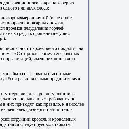
водоизоляционного ковра на ковер из
 одного или двух слоев;
вопожарныхмероприятий (огнезащита
ойствопротивопожарных поясов,
ся проемов дляудаления горячей
ктивных средств орошениянесущих
.).
й безопасности кровельного покрытия на
ством ТЭС с привлечением генеральных
ых организаций, имеющих лицензии на
олжны бытьсогласованы с местными
 службы и региональнымипредприятиями
 и материалов для кровли машинного
редъявлять повышенные требования по
 в них приводят, как правило, к наиболее
выдачи электроэнергии и/или тепла.
и реконструкции кровель и кровельных
ндациями следует руководствоваться