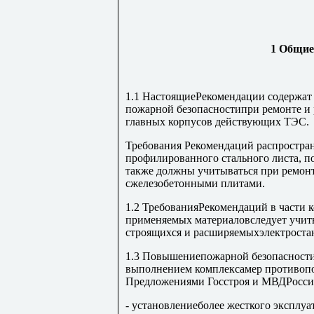
1
Общие
1.1 НастоящиеРекомендации содержат
пожарной безопасностипри ремонте и
главных корпусов действующих ТЭС.
Требования Рекомендаций распростра
профилированного стального листа, п
также должны учитываться при ремон
сжелезобетонными плитами.
1.2 ТребованияРекомендаций в части 
применяемых материаловследует учит
строящихся и расширяемыхэлектроста
1.3 Повышениепожарной безопасности
выполнением комплексамер противоп
Предложениями Госстроя и МВДРоссии
- установлениеболее жесткого эксплу