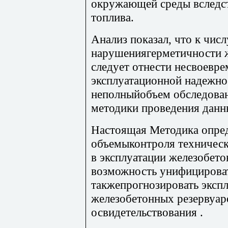
окружающей среды вследс
топлива.
Анализ показал, что к чис
нарушениягерметичности 
следует отнести несвоевр
эксплуатационной надежнос
неполныйобъем обследован
методики проведения данн
Настоящая Методика опред
объемыконтроля техническ
в эксплуатации железобето
возможность унифицироват
такжепрогнозировать эксп
железобетонных резервуар
освидетельствования .