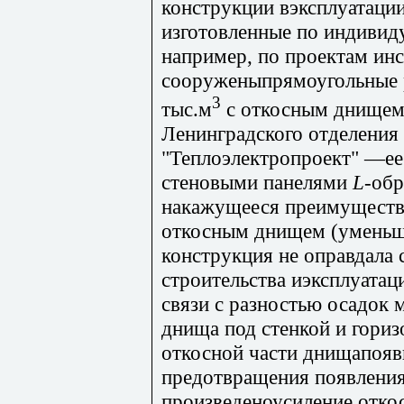
конструкции вэксплуатации
изготовленные по индивид
например, по проектам инс
сооруженыпрямоугольные 
3
тыс.м
с откосным днищем,
Ленинградского отделения
"Теплоэлектропроект" —е
стеновыми панелями
L
-об
накажущееся преимущество
откосным днищем (уменьше
конструкция не оправдала 
строительства иэксплуатац
связи с разностью осадок
днища под стенкой и гориз
откосной части днищапояв
предотвращения появления
произведеноусиление отко