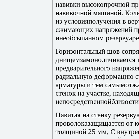
навивки высокопрочной п
навивочной машиной. Коли
из условияполучения в ве
сжимающих напряжений п
инеобсыпанном резервуаре
Горизонтальный шов сопря
днищемзамоноличивается 
предварительного напряжен
радиальную деформацию ст
арматуры и тем самымотжа
стенок на участке, находя
непосредственнойблизости
Навитая на стенку резерву
проволоказащищается от к
толщиной 25 мм, С внутре