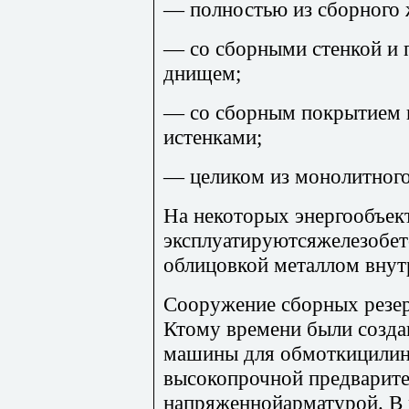
— полностью из сборного 
— со сборными стенкой и
днищем;
— со сборным покрытием
истенками;
— целиком из монолитного
На некоторых энергообъек
эксплуатируютсяжелезобет
облицовкой металлом внут
Сооружение сборных резерв
Ктому времени были созд
машины для обмоткицилинд
высокопрочной предварит
напряженнойарматурой. В р