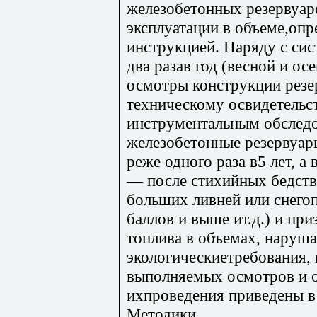
железобетонных резервуар
эксплуатации в объеме,оп
инструкцией. Наряду с си
два разав год (весной и о
осмотры конструкции рез
техническому освидетельс
инструментальным обслед
железобетонные резервуар
реже одного раза в5 лет, 
— после стихийных бедств
больших ливней или снегоп
баллов и выше ит.д.) и пр
топлива в объемах, нару
экологическиетребования,
выполняемых осмотров и о
ихпроведения приведены в 
Методики.