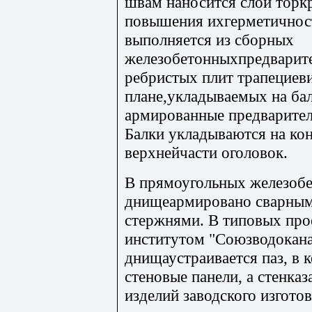
швам наносится слой торк
повышения ихгерметичност
выполняется из сборных
железобетонныхпредварит
ребристых плит трапециев
плане,укладываемых на бал
армированные предварите
Балки укладываются на ко
верхнейчасти оголовок.
В прямоугольных железобе
днищеармировано сварным
стержнями. В типовых про
институтом "Союзводокана
днищаустраивается паз, в
стеновые панели, а стенка
изделий заводского изгото