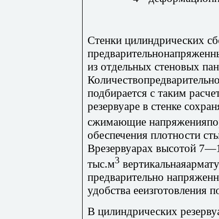
Стенки цилиндрических с
предварительнонапряженн
из отдельных стеновых пан
Количествопредварительн
подбирается с таким расч
резервуаре в стенке сохра
сжимающие напряженияпор
обеспечения плотности ст
Врезервуарах высотой 7—
3
тыс.м
вертикальнаяармату
предварительно напряженно
удобства ееизготовления п
В цилиндрических резерву