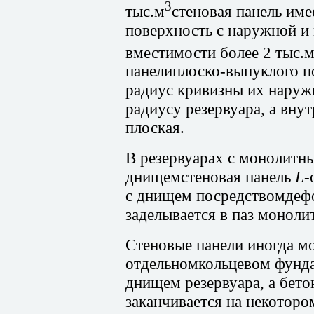
3
тыс.м
стеновая панель им
поверхность с наружной и
вместимости более 2 тыс.
панелиплоско-выпуклого по
радиус кривизны их наруж
радиусу резервуара, а вну
плоская.
В резервуарах с монолит
днищемстеновая панель
L
-
с днищем посредствомдеф
заделывается в паз моноли
Стеновые панели иногда м
отдельномкольцевом фунда
днищем резервуара, а бет
заканчивается на некоторо