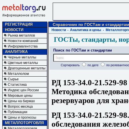
РЕГИСТРАЦИЯ
Справочник по ГОСТам и стандартам
НОВОСТИ
Новости
Аналитика и цены
Металлоторг
Рынка металлов
ГОСТы, стандарты, но
Новости компаний
Информагентства
Поиск по ГОСТам и стандартам
АНАЛИТИКА
Черные металлы
Цветные металлы
Сортировать
по дате
по релевантнос
Драгоценные металлы
Металлолом
Сырье
РД 153-34.0-21.529-98
Статистика
Методика обследова
Индекс цен России
Мировые цены
резервуаров для хра
Цены на биржах
Вопрос месяца
Публикации
РД 153-34.0-21.529-9
Цены и прогнозы
обследования железо
МЕТАЛЛОТОРГОВЛЯ
Металлоторговля