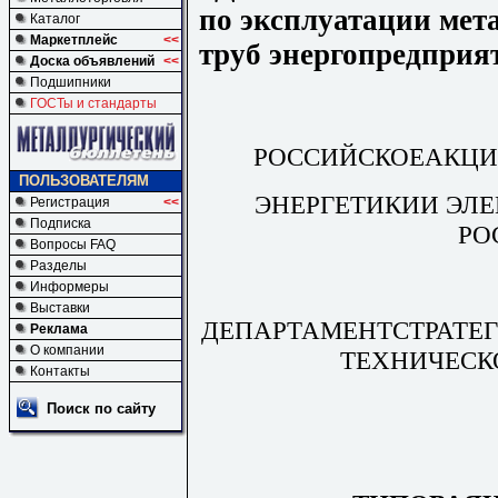
по эксплуатации ме
Каталог
Маркетплейс
<<
труб энергопредприя
Доска объявлений
<<
Подшипники
ГОСТы и стандарты
РОССИЙСКОЕАКЦИ
ПОЛЬЗОВАТЕЛЯМ
ЭНЕРГЕТИКИИ ЭЛЕ
Регистрация
<<
Подписка
РО
Вопросы FAQ
Разделы
Информеры
Выставки
ДЕПАРТАМЕНТСТРАТЕГ
Реклама
О компании
ТЕХНИЧЕСК
Контакты
Поиск по сайту