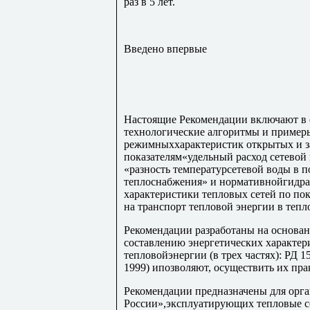
раз в 5 лет.
Введено впервые
Настоящие Рекомендации включают в 
технологические алгоритмы и пример
режимныххарактеристик открытых и з
показателям«удельный расход сетевой
«разность температурсетевой воды в 
теплоснабжения» и нормативнойгидра
характеристики тепловых сетей по по
на транспорт тепловой энергии в тепл
Рекомендации разработаны на основа
составлению энергетических характер
тепловойэнергии (в трех частях): РД 
1999) ипозволяют, осуществить их пра
Рекомендации предназначены для ор
России»,эксплуатирующих тепловые се