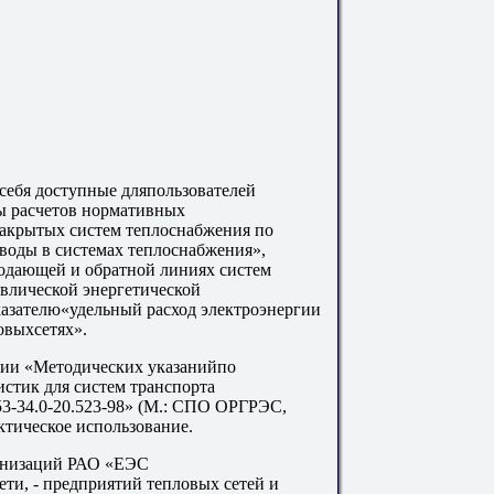
себя доступные дляпользователей
ы расчетов нормативных
акрытых систем теплоснабжения по
 воды в системах теплоснабжения»,
подающей и обратной линиях систем
влической энергетической
казателю«удельный расход электроэнергии
овыхсетях».
нии «Методических указанийпо
истик для систем транспорта
153-34.0-20.523-98» (М.: СПО ОРГРЭС,
ктическое использование.
ганизаций РАО «ЕЭС
ти, - предприятий тепловых сетей и