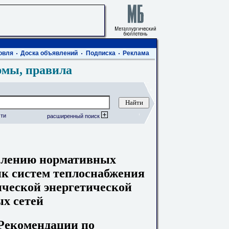
овля
Доска объявлений
Подписка
Реклама
рмы, правила
ти
расширенный поиск
елению нормативных
к систем теплоснабжения
ической энергетической
х сетей
. Рекомендации по