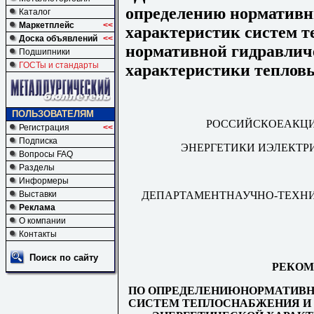
определению норматив
Каталог
Маркетплейс
<<
характеристик систем т
Доска объявлений
<<
нормативной гидравлич
Подшипники
ГОСТы и стандарты
характеристики тепловы
ПОЛЬЗОВАТЕЛЯМ
РОССИЙСКОЕАКЦИ
Регистрация
<<
Подписка
ЭНЕРГЕТИКИ ИЭЛЕКТР
Вопросы FAQ
Разделы
Информеры
ДЕПАРТАМЕНТНАУЧНО-ТЕХНИ
Выставки
Реклама
О компании
Контакты
Поиск по сайту
РЕКОМ
ПО ОПРЕДЕЛЕНИЮНОРМАТИВН
СИСТЕМ ТЕПЛОСНАБЖЕНИЯ И