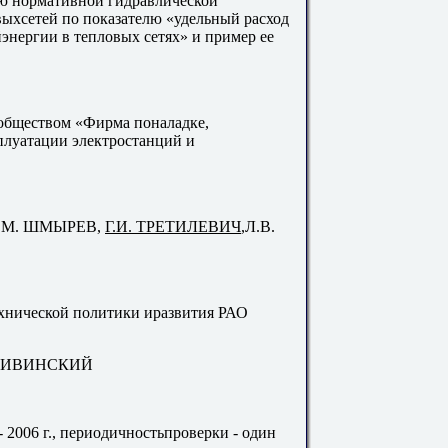
ию нормативной гидравлической
выхсетей по показателю «удельный расход
энергии в тепловых сетях» и пример ее
обществом «Фирма поналадке,
плуатации электростанций и
Е.М. ШМЫРЕВ,
Г.И. ТРЕТИЛЕВИЧ
,Л.В.
хнической политики иразвития РАО
Л. ЛИВИНСКИЙ
 2006 г., периодичностьпроверки - один