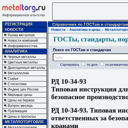
РЕГИСТРАЦИЯ
Справочник по ГОСТам и стандартам
НОВОСТИ
Новости
Аналитика и цены
Металлоторг
Рынка металлов
ГОСТы, стандарты, но
Новости компаний
Информагентства
Поиск по ГОСТам и стандартам
АНАЛИТИКА
Черные металлы
Цветные металлы
Сортировать
по дате
по релевантнос
Драгоценные металлы
Металлолом
Сырье
РД 10-34-93
Статистика
Типовая инструкция для
Индекс цен России
Мировые цены
безопасное производств
Цены на биржах
Вопрос месяца
РД 10-34-93. Типовая ин
Публикации
ответственных за безоп
Цены и прогнозы
МЕТАЛЛОТОРГОВЛЯ
кранами
Металлоторговля