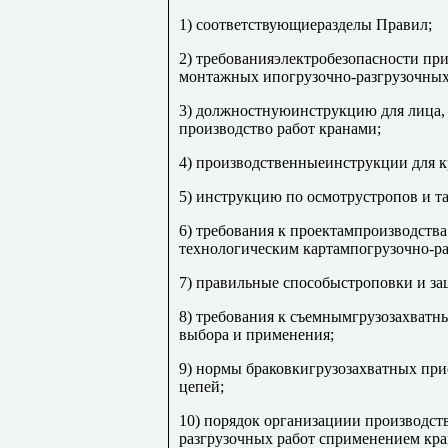
1) соответствующиеразделы Правил;
2) требованияэлектробезопасности при
монтажных ипогрузочно-разгрузочных
3) должностнуюинструкцию для лица, 
производство работ кранами;
4) производственныеинструкции для 
5) инструкцию по осмотрустропов и т
6) требования к проектампроизводств
технологическим картампогрузочно-ра
7) правильные способыстроповки и за
8) требования к съемнымгрузозахватн
выбора и применения;
9) нормы браковкигрузозахватных при
цепей;
10) порядок организациии производст
разгрузочных работ сприменением кра