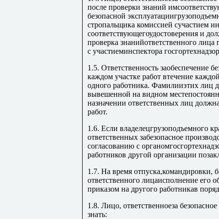
после проверки знаний имсоответству
безопасной эксплуатациигрузоподъем
стропальщика комиссией сучастием ин
соответствующегоудостоверения и до
проверка знанийответственного лица п
с участиеминспектора госгортехнадзор
1.5. Ответственность заобеспечение б
каждом участке работ втечение каждо
одного работника. Фамилииэтих лиц д
вывешенной на видном местепостоянно
назначении ответственных лиц должна
работ.
1.6. Если владелецгрузоподъемного кр
ответственных забезопасное производс
согласованию с органомгосгортехнадзо
работников другой организации позак
1.7. На время отпуска,командировки, б
ответственного лицаисполнение его о
приказом на другого работникав поря
1.8. Лицо, ответственноеза безопасно
знать: