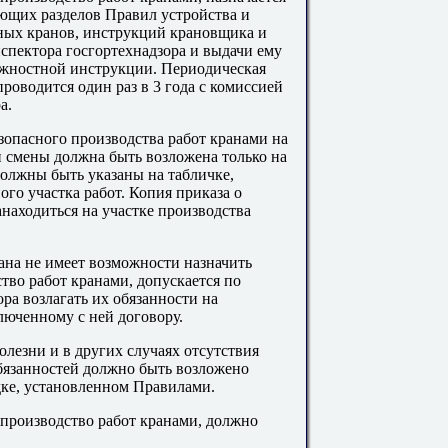
ющих разделов Правил устройства и
ных кранов, инструкций крановщика и
спектора госгортехнадзора и выдачи ему
лжностной инструкции. Периодическая
роводится один раз в 3 года с комиссией
а.
езопасного производства работ кранами на
й смены должна быть возложена только на
олжны быть указаны на табличке,
го участка работ. Копия приказа о
находиться на участке производства
ана не имеет возможности назначить
тво работ кранами, допускается по
ра возлагать их обязанности на
люченному с ней договору.
олезни и в других случаях отсутствия
бязанностей должно быть возложено
дке, установленном Правилами.
е производство работ кранами, должно