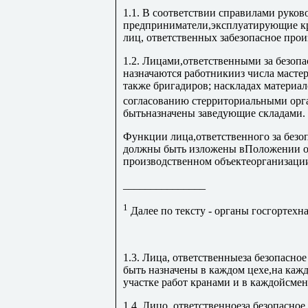
1.1. В соответствии справилами руко
предприниматели,эксплуатирующие кр
лиц, ответственных забезопасное прои
1.2. Лицами,ответственными за безопа
назначаются работникииз числа мастер
также бригадиров; наскладах материал
согласованию стерриториальными орг
бытьназначены заведующие складами.
Функции лица,ответственного за безо
должны быть изложены вПоложении о 
производственном объектеорганизаци
_______________
1
Далее по тексту - органы госгортехн
1.3. Лица, ответственныеза безопасно
быть назначены в каждом цехе,на каж
участке работ кранами и в каждойсме
1.4. Лицо, ответственноеза безопасное