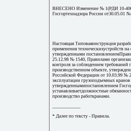
ВНЕСЕНО Изменение № 1(РДИ 10-406(
Госгортехнадзора России от30.05.01 №
Настоящая Типоваяинструкция разрабо
применения техническихустройств на 
утвержденными постановлениемПрави
25.12.98 № 1540, Правилами организа
контроля за соблюдением требований
производственном объекте, утвержде
Российской Федерации от 10.03.99 № 
эксплуатации грузоподъемных кранов 
утвержденнымипостановлением Госгорт
устанавливаетдолжностные обязанност
производство работкранами.
____________
* Далее по тексту - Правила.