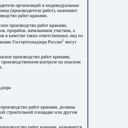
водители организаций и индивидуальные
аны (производители работ), назначают
зводство работ кранами.
сное производство работ кранами,
ов, прорабов, начальников участков, а
ов в качестве таких ответственных лиц по
1
анами Госгортехнадзора России
могут
пасное производство работ кранами,
производственном контроле на опасном
и.
адзора
е производство работ кранами, должны
дой строительной площадке или другом
не.
 производство работ кранами, назначается