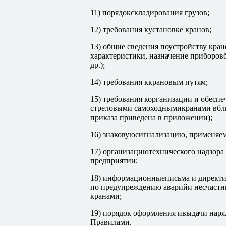
11) порядокскладирования грузов;
12) требования кустановке кранов;
13) общие сведения поустройству кран
характеристики, назначение приборовб
др.);
14) требования ккрановым путям;
15) требования корганизации и обеспе
стреловыми самоходнымикранами вбли
приказа приведена в приложении);
16) знаковуюсигнализацию, применяе
17) организациютехнического надзора
предприятии;
18) информационныеписьма и директив
по предупреждению аварийи несчастны
кранами;
19) порядок оформления ивыдачи наря
Правилами.