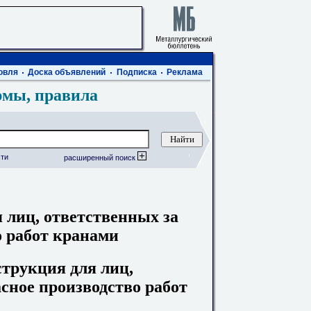
овля
Доска объявлений
Подписка
Реклама
рмы, правила
ти
расширенный поиск
 лиц, ответственных за
о работ кранами
струкция для лиц,
асное производство работ