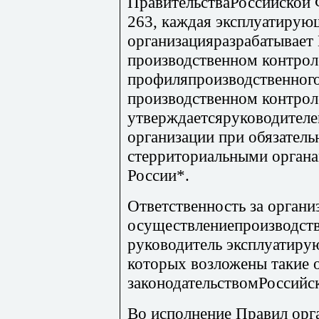
ПравительстваРоссийской 
263, каждая эксплуатирую
организацияразрабатывает
производственном контрол
профиляпроизводственного
производственном контрол
утверждаетсяруководител
организации при обязатель
стерриториальными органа
России*.
Ответственность за органи
осуществлениепроизводств
руководитель эксплуатиру
которых возложены такие о
законодательствомРоссийс
Во исполнение Правил орг