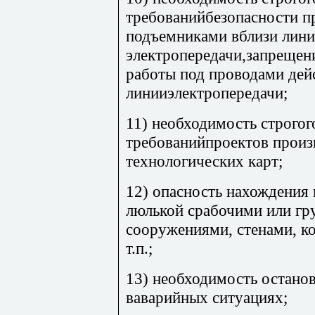
требованийбезопасности п
подъемниками вблизи лин
электропередачи,запрещен
работы под проводами де
линииэлектропередачи;
11) необходимость строго
требованийпроектов произ
технологических карт;
12) опасность нахождени
люлькой срабочими или гр
сооружениями, стенами, к
т.п.;
13) необходимость остано
ваварийных ситуациях;