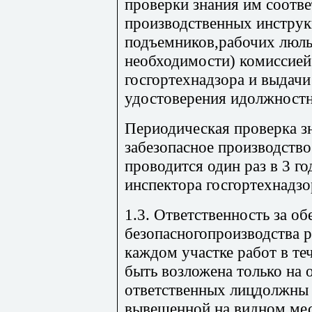
проверки знания им соотв
производственных инстру
подъемников,рабочих люль
необходимости) комиссией
госгортехнадзора и выдач
удостоверения идолжностн
Периодическая проверка зн
забезопасное производств
проводится один раз в 3 г
инспектора госгортехнадзо
1.3. Ответственность за об
безопасногопроизводства 
каждом участке работ в т
быть возложена только на 
ответственных лицдолжны 
вывешенной на видном мес