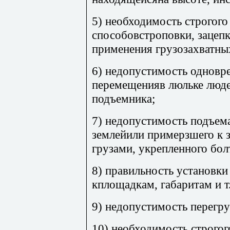
5) необходимость строгог
способовстроповки, зацепк
применения грузозахватны
6) недопустимость одновр
перемещенияв люльке люде
подъемника;
7) недопустимость подъема
землейили примерзшего к 
грузами, укрепленного бол
8) правильность установки
кплощадкам, габаритам и т.
9) недопустимость перегру
10) необходимость строго