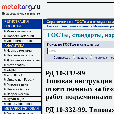
РЕГИСТРАЦИЯ
Справочник по ГОСТам и стандартам
НОВОСТИ
Новости
Аналитика и цены
Металлоторг
Рынка металлов
ГОСТы, стандарты, но
Новости компаний
Информагентства
Поиск по ГОСТам и стандартам
АНАЛИТИКА
Черные металлы
Цветные металлы
Сортировать
по дате
по релевантнос
Драгоценные металлы
Металлолом
Сырье
РД 10-332-99
Статистика
Типовая инструкция 
Индекс цен России
Мировые цены
ответственных за без
Цены на биржах
Вопрос месяца
работ подъемниками
Публикации
Цены и прогнозы
РД 10-332-99. Типова
МЕТАЛЛОТОРГОВЛЯ
Металлоторговля