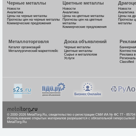
Черные металлы
Цветные металлы
Драгоц
Новости
Новости
Новости
Аналитика
Аналитика
Аналитика
Цены на черные металлы
Цены на цветные металлы
Цены на д
Прогнозы цен на черные металлы
Прогнозы цен на цветные
Прогнозы ц
Коммерческие предложения
металлы
металлы
Коммерческие предложения
Металлоторговля
Доска объявлений
Реклам
Каталог организаций
Черные металлы
Баннерная
Металлургический маркетплейс
Цветные металлы
Контекстн
Сырье и металлолом
Реклама в
Услуги
Региональ
Classified
© 2000-2026 MetalTorg.Ru,
cвидетельство о регистрации СМИ ИА № ФС 77 - 85704
Использование открытых материалов разрешается с обязательной гиперссылкой 
MetalTorg.Ru