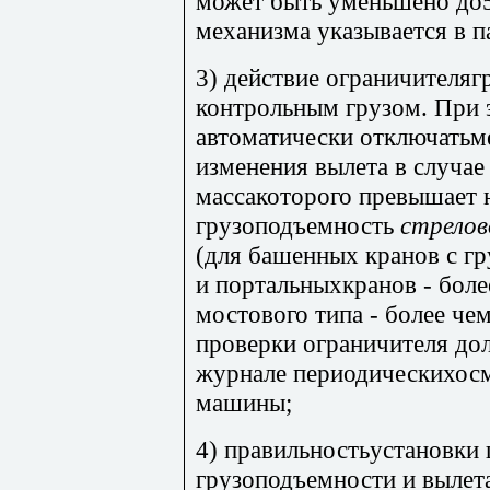
может быть уменьшено до
механизма указывается в п
3) действие ограничителя
контрольным грузом. При 
автоматически отключатьм
изменения вылета в случае
массакоторого превышает
грузоподъемность
стрелов
(для башенных кранов с г
и портальныхкранов - боле
мостового типа - более че
проверки ограничителя до
журнале периодическихос
машины;
4) правильностьустановки 
грузоподъемности и вылет