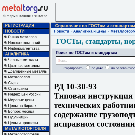
РЕГИСТРАЦИЯ
Справочник по ГОСТам и стандартам
НОВОСТИ
Новости
Аналитика и цены
Металлоторг
Рынка металлов
ГОСТы, стандарты, но
Новости компаний
Информагентства
Поиск по ГОСТам и стандартам
АНАЛИТИКА
Черные металлы
Цветные металлы
Сортировать
по дате
по релевантнос
Драгоценные металлы
Металлолом
Сырье
РД 10-30-93
Статистика
Типовая инструкция 
Индекс цен России
Мировые цены
технических работни
Цены на биржах
Вопрос месяца
содержание грузопо
Публикации
исправном состоянии
Цены и прогнозы
МЕТАЛЛОТОРГОВЛЯ
Металлоторговля