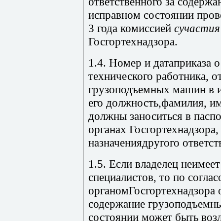
ответственного за содерж
исправном состоянии прово
3 года комиссией
сучастия
Госгортехнадзора.
1.4. Номер и датаприказа 
технического работника, о
грузоподъемных машин в и
его должность,фамилия, им
должны заноситься в паспо
органах Госгортехнадзора,
назначениядругого ответст
1.5. Если владелец неимее
специалистов, то по согла
органомГосгортехнадзора о
содержание грузоподъемн
состоянии может быть воз