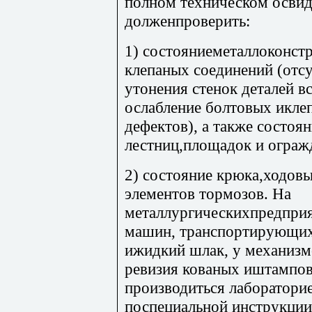
полном техническом освид
долженпроверить:
1) состояниеметаллоконстр
клепаных соединений (отс
утонения стенок деталей в
ослабление болтовых икле
дефектов), а также состоя
лестниц,площадок и ограж
2) состояние крюка,ходовы
элементов тормозов. На
металлургическихпредпри
машин, транспортирующих
ижидкий шлак, у механизм
ревизия кованых иштампо
производиться лаборатори
поспециальной инструкции