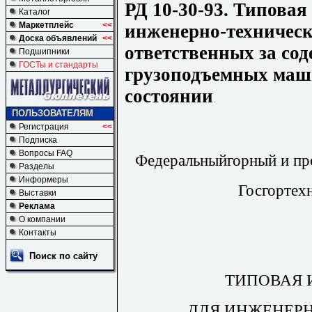
РД 10-30-93. Типовая
Каталог
Маркетплейс
<<
инженерно-техническ
Доска объявлений
<<
ответственных за со
Подшипники
ГОСТы и стандарты
грузоподъемных маш
состоянии
ПОЛЬЗОВАТЕЛЯМ
Регистрация
<<
Подписка
Вопросы FAQ
Федеральныйгорный и пр
Разделы
Информеры
Госгортех
Выставки
Реклама
О компании
Контакты
Поиск по сайту
ТИПОВАЯ 
ДЛЯ ИНЖЕНЕР