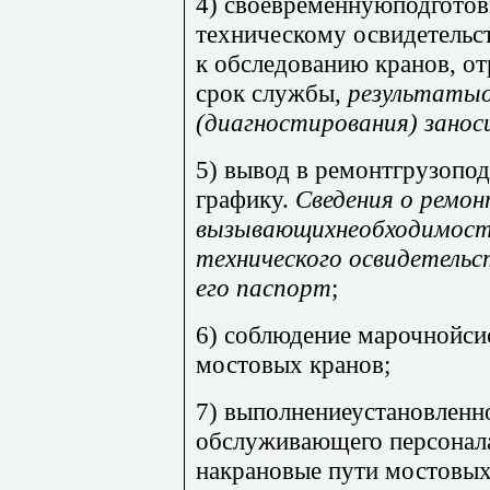
4) своевременнуюподготов
техническому освидетельс
к обследованию кранов, о
срок службы,
результатыо
(диагностирования) занос
5) вывод в ремонтгрузопо
графику.
Сведения о ремон
вызывающихнеобходимость
технического освидетельс
его паспорт
;
6) соблюдение марочнойси
мостовых кранов;
7) выполнениеустановленн
обслуживающего персонала
накрановые пути мостовы