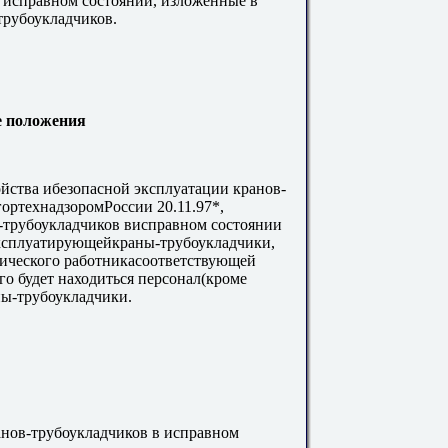
 исправном состоянии, изложенные в
трубоукладчиков.
е положения
ойства ибезопасной эксплуатации кранов-
ортехнадзоромРоссии 20.11.97*,
в-трубоукладчиков висправном состоянии
эксплуатирующейкраны-трубоукладчики,
ического работникасоответствующей
го будет находиться персонал(кроме
ы-трубоукладчики.
анов-трубоукладчиков в исправном