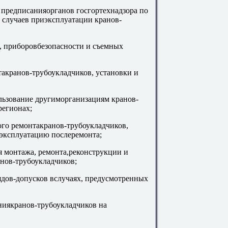
 предписанияорганов госгортехнадзора по
 случаев приэксплуатации кранов-
в, приборовбезопасности и съемных
етакранов-трубоукладчиков, установки и
ользование другиморганизациям кранов-
регионах;
ого ремонтакранов-трубоукладчиков,
 эксплуатацию послеремонта;
я монтажа, ремонта,реконструкции и
анов-трубоукладчиков;
ядов-допусков вслучаях, предусмотренных
ниякранов-трубоукладчиков на