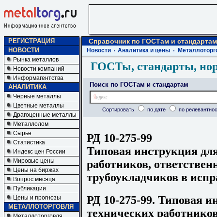
РЕГИСТРАЦИЯ
Справочник по ГОСТам и стандартам
НОВОСТИ
Новости
Аналитика и цены
Металлоторг
Рынка металлов
ГОСТы, стандарты, но
Новости компаний
Информагентства
Поиск по ГОСТам и стандартам
АНАЛИТИКА
Черные металлы
Цветные металлы
Сортировать
по дате
по релевантнос
Драгоценные металлы
Металлолом
Сырье
РД 10-275-99
Статистика
Типовая инструкция дл
Индекс цен России
Мировые цены
работников, ответствен
Цены на биржах
трубоукладчиков в испр
Вопрос месяца
Публикации
РД 10-275-99. Типовая 
Цены и прогнозы
МЕТАЛЛОТОРГОВЛЯ
технических работников
Металлоторговля