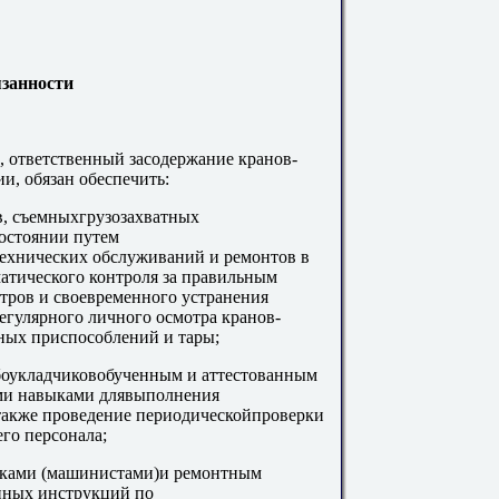
язанности
, ответственный засодержание кранов-
и, обязан обеспечить:
в, съемныхгрузозахватных
остоянии путем
технических обслуживаний и ремонтов в
атического контроля за правильным
тров и своевременного устранения
егулярного личного осмотра кранов-
ных приспособлений и тары;
убоукладчиковобученным и аттестованным
ми навыками длявыполнения
 также проведение периодическойпроверки
го персонала;
иками (машинистами)и ремонтным
нных инструкций по