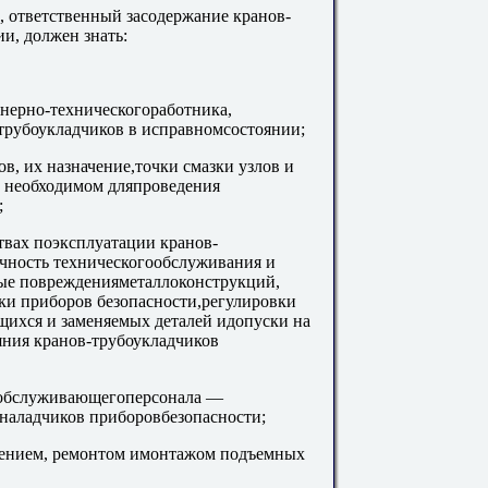
, ответственный засодержание кранов-
и, должен знать:
нерно-техническогоработника,
-трубоукладчиков в исправномсостоянии;
в, их назначение,точки смазки узлов и
, необходимом дляпроведения
;
твах поэксплуатации кранов-
ичность техническогообслуживания и
ные поврежденияметаллоконструкций,
ки приборов безопасности,регулировки
щихся и заменяемых деталей идопуски на
яния кранов-трубоукладчиков
 обслуживающегоперсонала —
 наладчиков приборовбезопасности;
влением, ремонтом имонтажом подъемных