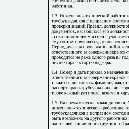
состоянии должна быть возложена на
работника.
1.3. Инженерно-технический работник
трубоукладчиков в исправном состоян
проверки знаний Правил, должностно
документов, касающихся его должност
аттестационнойкомиссией с участием 
ему соответствующегоудостоверения 
Периодическая проверка знанийинжен
ответственного за содержаниекранов-
проводится не реже одного раза в3 го
инспектора госгортехнадзора.
1.4. Номер и дата приказа о назначен
ответственного за содержаниекранов-т
также его должность, фамилия,имя, от
паспорт крана-трубоукладчика до егор
также каждый раз после назначениядру
1.5. На время отпуска, командировки, 
инженерно-технического работника, о
трубоукладчиков в исправном состоян
быть возложено на другого работника 
настоящей Типовой инструкции и Пра