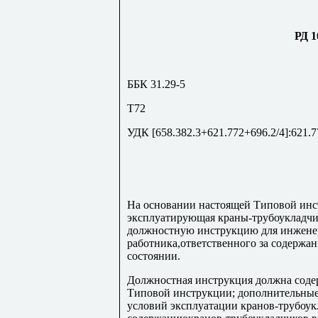
РД 1
ББК 31.29-5
Т72
УДК [658.382.3+621.772+696.2/4]:621.7
На основании настоящей Типовой инс
эксплуатирующая краны-трубоукладчик
должностную инструкцию для инжене
работника,ответственного за содержа
состоянии.
Должностная инструкция должна соде
Типовой инструкции; дополнительные
условий эксплуатации кранов-трубоукл