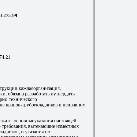
0-275-99
74.21
трукции каждаяорганизация,
и, обязана разработать иутвердить
рно-технического
ние кранов-трубоукладчиков в исправном
ржать: основныеуказания настоящей
 требования, вытекающие изместных
адчиков, и указания по