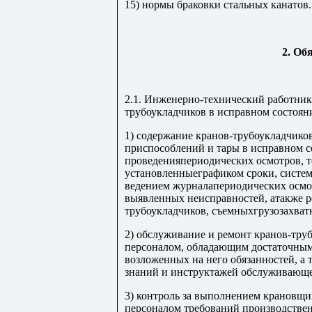
15) нормы браковки стальных канатов.
2. Об
2.1. Инженерно-технический работник
трубоукладчиков в исправном состояни
1) содержание кранов-трубоукладчико
приспособлений и тары в исправном с
проведенияпериодических осмотров, 
установленныеграфиком сроки, систем
ведением журналапериодических осмо
выявленных неисправностей, атакже р
трубоукладчиков, съемныхгрузозахват
2) обслуживание и ремонт кранов-тр
персоналом, обладающим достаточны
возложенных на него обязанностей, а
знаний и инструктажей обслуживающе
3) контроль за выполнением крановщ
персоналом требований производстве