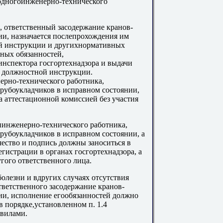
 одногоинженерно-технического
, ответственный засодержание кранов-
ии, назначается послепрохождения им
й инструкции и другихнормативных
ных обязанностей,
инспектора госгортехнадзора и выдачи
и должностной инструкции.
ерно-технического работника,
трубоукладчиков в исправном состоянии,
да аттестационной комиссией без участия
ииинженерно-технического работника,
рубоукладчиков в исправном состоянии, а
чество и подпись должны заноситься в
егистрации в органах госгортехнадзора, а
гого ответственного лица.
болезни и вдругих случаях отсутствия
тветственного засодержание кранов-
ии, исполнение егообязанностей должно
в порядке,установленном п. 1.4
вилами.