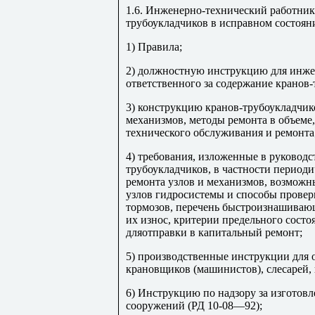
1.6. Инженерно-технический работник
трубоукладчиков в исправном состояни
1) Правила;
2) должностную инструкцию для инже
ответственного за содержание кранов
3) конструкцию кранов-трубоукладчико
механизмов, методы ремонта в объеме
технического обслуживания и ремонта
4) требования, изложенные в руководс
трубоукладчиков, в частности период
ремонта узлов и механизмов, возмож
узлов гидросистемы и способы провер
тормозов, перечень быстроизнашиваю
их износ, критерии предельного состо
дляотправки в капитальный ремонт;
5) производственные инструкции для
крановщиков (машинистов), слесарей,
6) Инструкцию по надзору за изгото
сооружений (РД 10-08—92);