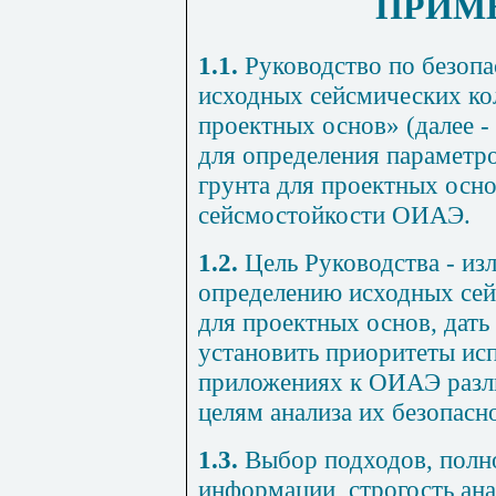
ПРИМ
1.1.
Руководство
по
безопа
исходных
сейсмических
ко
проектных основ»
(
далее
-
для определения
параметр
грунта
для проектных
осн
сейсмостойкости
ОИАЭ
.
1.2.
Цель
Руководства
-
из
определению
исходных
се
для проектных
основ
,
дать
установить приоритеты
ис
приложениях
к ОИАЭ
раз
целям
анализа
их безопасн
1.3.
Выбор
подходов
,
полн
информации
,
строгость
ана