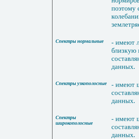
нормиро
поэтому
колебани
землетря
Спектры
нормальные
-
имеют
близкую
составля
данных
.
Спектры узкополосные
-
имеют
составля
данных
.
Спектры
-
имеют
широкополосные
составля
данных
.