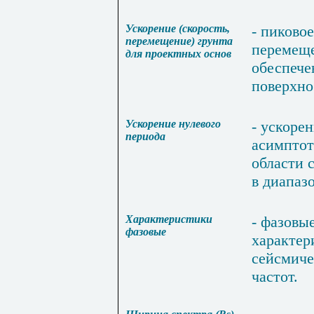
Ускорение
(
скорость
,
-
пиковое
перемещение
)
грунта
перемещ
для
проектных
основ
обеспече
поверхно
Ускорение
нулевого
-
ускорен
периода
асимптот
области
в
диапаз
Характеристики
-
фазовы
фазовые
характе
сейсмич
частот
.