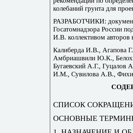
рекомендации
по определ
колебаний
грунта
для
прое
РАЗРАБОТЧИКИ
:
докумен
Госатомнадзора России
по
И
.
В
.
коллективом
авторов
Калиберда
И
.
В
.,
Агапова
Г
.
Амбриашвили
Ю
.
К
.,
Белох
Бугаевский
А
.
Г
.,
Гуцалов
А
И
.
М
.,
Сувилова
А
.
В
.,
Фихи
СОДЕ
СПИСОК СОКРАЩЕН
ОСНОВНЫЕ ТЕРМИН
1. НАЗНАЧЕНИЕ И О