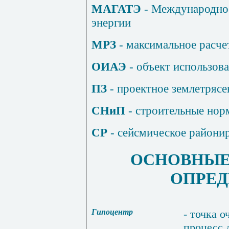
МАГАТЭ
- Международное
энергии
МРЗ
- максимальное расче
ОИАЭ
- объект использов
ПЗ
- проектное землетрясе
СНиП
- строительные нор
СР
- сейсмическое райони
ОСНОВНЫЕ
ОПРЕД
Гипоцентр
-
точка
о
процесс