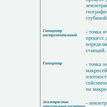
землетря
географ
глубиной
Гипоцентр
-
точка
о
инструментальный
процесс
определя
станций
.
Гипоцентр
-
точка
о
макросе
плотност
сейсмиче
по
макро
Землетрясение
-
землетр
максимальное
расчетное