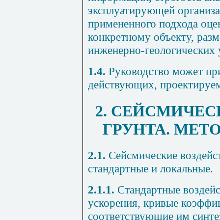
эксплуатирующей
организ
примененного подхода
оце
конкретному
объекту
,
раз
инженерно
-
геологических 
1.4.
Руководство
может
пр
действующих
,
проектируе
2. СЕЙСМИЧЕ
ГРУНТА. МЕТ
2.1.
Сейсмические воздейст
стандартные и локальные.
2.1.1.
Стандартные воздейс
ускорения, кривые коэффи
соответствующие им синте