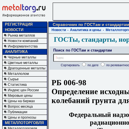
РЕГИСТРАЦИЯ
Справочник по ГОСТам и стандартам
НОВОСТИ
Новости
Аналитика и цены
Металлоторг
Рынка металлов
ГОСТы, стандарты, но
Новости компаний
Информагентства
Поиск по ГОСТам и стандартам
АНАЛИТИКА
Черные металлы
Цветные металлы
Сортировать
по дате
по релевантнос
Драгоценные металлы
Металлолом
Сырье
РБ 006-98
Статистика
Определение исходны
Индекс цен России
Мировые цены
колебаний грунта дл
Цены на биржах
Вопрос месяца
Публикации
Федеральный
надз
Цены и прогнозы
радиационн
МЕТАЛЛОТОРГОВЛЯ
Металлоторговля