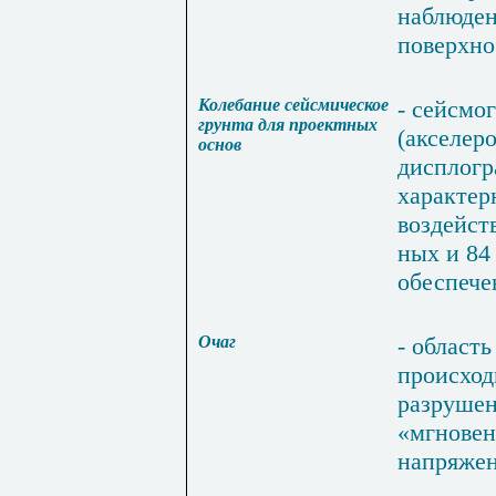
наблюде
поверхно
Колебание сейсмическое
-
сейсмо
грунта для
проектных
(
акселер
основ
дисплог
характе
воздейст
ных
и
84
обеспече
Очаг
-
область
происход
разруше
«мгнове
напряже