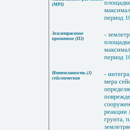
площадк
(
МРЗ
)
максима
период
1
Землетрясение
-
землетр
проектное
(
ПЗ
)
площадк
максима
период
1
Интенсивность
(
J
)
-
интегра
сейсмическая
мера
сей
определя
поврежд
сооруже
реакции
грунта
,
п
землетря