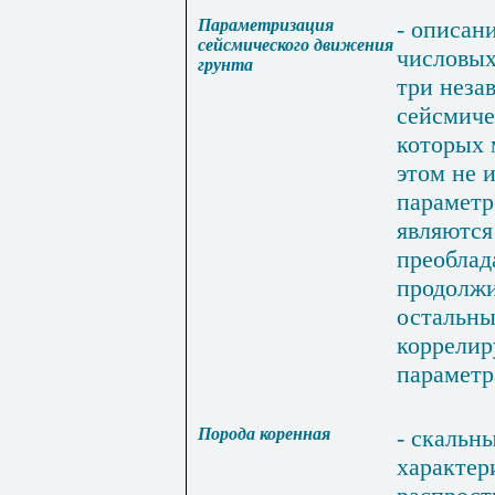
Параметризация
-
описан
сейсмического
движения
числовы
грунта
три
неза
сейсмич
которых
этом
не
и
параметр
являются
преобла
продолжи
остальны
коррелир
парамет
Порода
коренная
-
скальн
характе