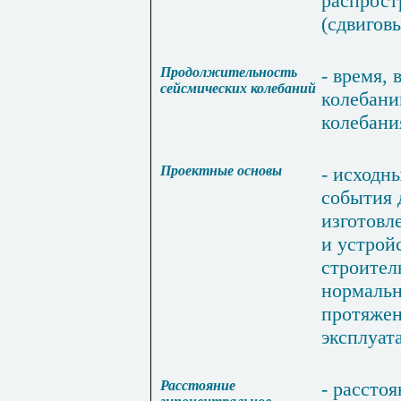
распрост
(
сдвигов
Продолжительность
-
время
,
сейсмических
колебаний
колебани
колебани
Проектные
основы
-
исходн
события
изготовл
и
устрой
строител
нормальн
протяжен
эксплуат
Расстояние
-
расстоя