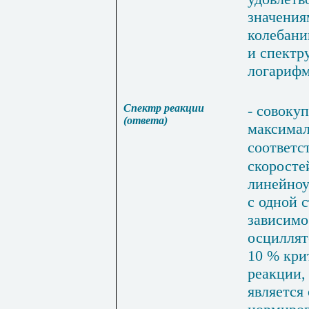
значения
колебан
и спектр
логариф
Спектр
реакции
-
совокуп
(
ответа
)
максима
соответс
скоросте
линейноу
с одной
зависимо
осциллят
10 %
кри
реакции
является