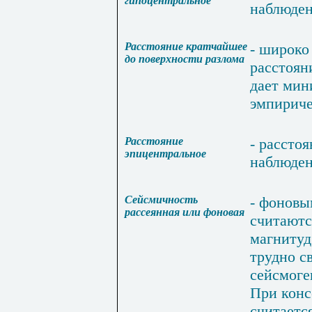
гипоцентральное
наблюде
Расстояние кратчайшее
-
широко
до
поверхности разлома
расстоян
дает
мин
эмпирич
Расстояние
-
расстоя
эпицентральное
наблюде
Сейсмичность
-
фоновы
рассеянная
или фоновая
считаютс
магнитуд
трудно
с
сейсмог
При
конс
считаетс