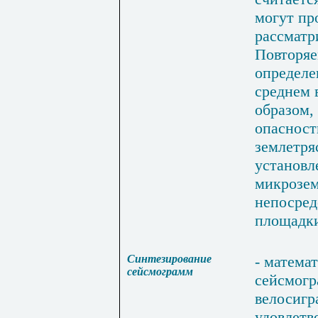
могут
пр
рассматр
Повторяе
определе
среднем
образом
,
опасност
землетря
установ
микрозем
непосред
площадк
Синтезирование
-
математ
сейсмограмм
сейсмог
велосиг
удовлет