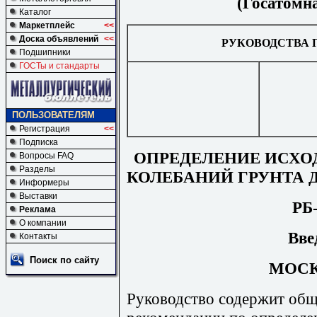
(
Госатомн
Каталог
Маркетплейс
<<
Доска объявлений
<<
РУКОВОДСТВА
Подшипники
ГОСТы и стандарты
ПОЛЬЗОВАТЕЛЯМ
Регистрация
<<
Подписка
ОПРЕДЕЛЕНИЕ
ИСХО
Вопросы FAQ
Разделы
КОЛЕБАНИЙ
ГРУНТА
Информеры
Выставки
РБ
Реклама
О компании
Вве
Контакты
Поиск по сайту
МОСК
Руководство
содержит
общ