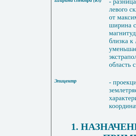
Ширина
спектра
(
Rs
)
-
разница
левого
ск
от
макси
ширина
магниту
близка
к
уменьша
экстрапо
область
Эпицентр
-
проекц
землетря
характер
координа
1. НАЗНАЧЕ