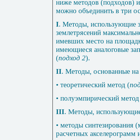
ниже методов (подходов) 
можно объединить в три о
I
.
Методы, использующие з
землетрясений максимально
имевших место на площадк
имеющиеся аналоговые зап
(
подход 2
).
II
. Методы, основанные на
• теоретический метод (
под
• полуэмпирический метод
III
. Методы, использующие
• методы синтезирования (
расчетных акселерограмм и