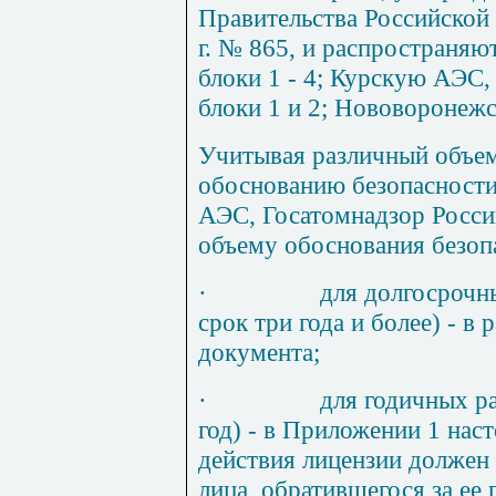
Правительства Российской
г. № 865, и распространя
блоки 1 - 4; Курскую АЭС,
блоки 1 и 2; Нововоронежс
Учитывая различный объе
обоснованию безопасности
АЭС, Госатомнадзор Росси
объему обоснования безоп
·
для долгосрочн
срок три года и более) - в 
документа;
·
для годичных р
год) - в Приложении 1 нас
действия лицензии должен 
лица, обратившегося за ее