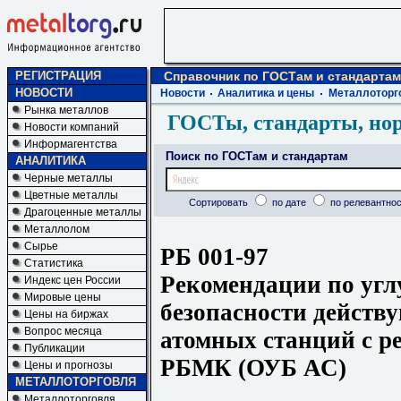
РЕГИСТРАЦИЯ
Справочник по ГОСТам и стандартам
НОВОСТИ
Новости
Аналитика и цены
Металлоторг
Рынка металлов
ГОСТы, стандарты, но
Новости компаний
Информагентства
Поиск по ГОСТам и стандартам
АНАЛИТИКА
Черные металлы
Цветные металлы
Сортировать
по дате
по релевантнос
Драгоценные металлы
Металлолом
Сырье
РБ 001-97
Статистика
Рекомендации по угл
Индекс цен России
Мировые цены
безопасности действ
Цены на биржах
Вопрос месяца
атомных станций с р
Публикации
РБМК (ОУБ АС)
Цены и прогнозы
МЕТАЛЛОТОРГОВЛЯ
Металлоторговля