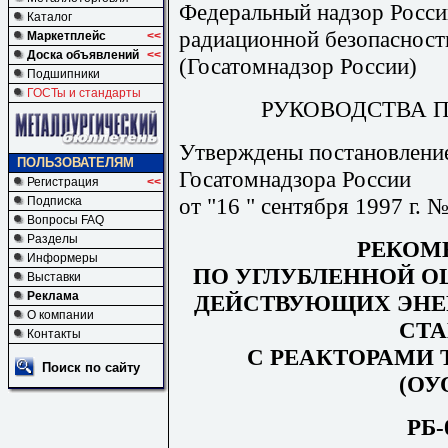
Федеральный надзор Росси
Каталог
радиационной безопасност
Маркетплейс
<<
Доска объявлений
<<
(Госатомнадзор России)
Подшипники
ГОСТы и стандарты
РУКОВОДСТВА 
Утверждены постановлени
ПОЛЬЗОВАТЕЛЯМ
Госатомнадзора России
Регистрация
<<
от "16 " сентября 1997 г. №
Подписка
Вопросы FAQ
Разделы
РЕКОМ
Информеры
ПО УГЛУБЛЕННОЙ О
Выставки
Реклама
ДЕЙСТВУЮЩИХ ЭНЕ
О компании
СТ
Контакты
С РЕАКТОРАМИ 
Поиск по сайту
(ОУ
РБ-