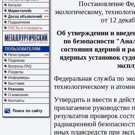
Постановление Фе
Каталог
экологическому, технолог
Маркетплейс
<<
Доска объявлений
<<
от 12 декаб
Подшипники
ГОСТы и стандарты
Об утверждении и введен
по безопасности "Анал
состояния ядерной и р
ПОЛЬЗОВАТЕЛЯМ
Регистрация
<<
ядерных установок судо
Подписка
экспл
Вопросы FAQ
Разделы
Федеральная служба по эк
Информеры
Выставки
технологическому и атомн
Реклама
О компании
Утвердить и ввести в дейст
Контакты
прилагаемое руководство 
Поиск по сайту
результатов проверок сост
радиационной безопасност
иных плавсредств при эксп