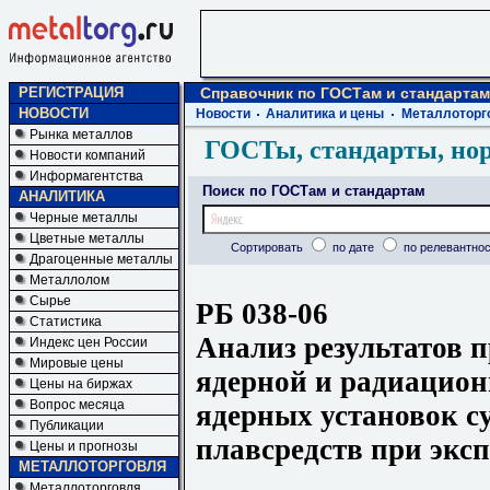
РЕГИСТРАЦИЯ
Справочник по ГОСТам и стандартам
НОВОСТИ
Новости
Аналитика и цены
Металлоторг
Рынка металлов
ГОСТы, стандарты, но
Новости компаний
Информагентства
Поиск по ГОСТам и стандартам
АНАЛИТИКА
Черные металлы
Цветные металлы
Сортировать
по дате
по релевантнос
Драгоценные металлы
Металлолом
Сырье
РБ 038-06
Статистика
Анализ результатов 
Индекс цен России
Мировые цены
ядерной и радиацион
Цены на биржах
Вопрос месяца
ядерных установок с
Публикации
плавсредств при экс
Цены и прогнозы
МЕТАЛЛОТОРГОВЛЯ
Металлоторговля