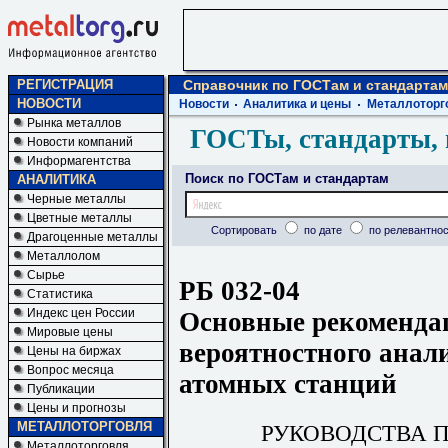
РЕГИСТРАЦИЯ
Справочник по ГОСТам и стандартам
НОВОСТИ
Новости
Аналитика и цены
Металлоторг
Рынка металлов
ГОСТы, стандарты, 
Новости компаний
Информагентства
Поиск по ГОСТам и стандартам
АНАЛИТИКА
Черные металлы
Цветные металлы
Сортировать
по дате
по релевантнос
Драгоценные металлы
Металлолом
Сырье
РБ 032-04
Статистика
Индекс цен России
Основные рекоменда
Мировые цены
вероятностного анал
Цены на биржах
Вопрос месяца
атомных станций
Публикации
Цены и прогнозы
МЕТАЛЛОТОРГОВЛЯ
РУКОВОДСТВА 
Металлоторговля