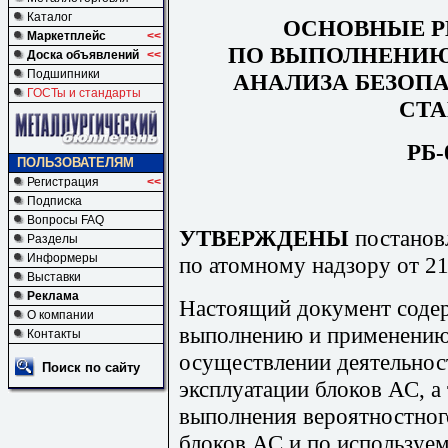
Каталог
ОСНОВНЫЕ 
Маркетплейс
<<
ПО ВЫПОЛНЕНИЮ
Доска объявлений
<<
Подшипники
АНАЛИЗА БЕЗОП
ГОСТы и стандарты
СТ
РБ-
ПОЛЬЗОВАТЕЛЯМ
Регистрация
<<
Подписка
Вопросы FAQ
УТВЕРЖДЕНЫ
постанов
Разделы
Информеры
по атомному надзору от 2
Выставки
Реклама
Настоящий документ соде
О компании
выполнению и применению
Контакты
осуществлении деятельнос
Поиск по сайту
эксплуатации блоков АС, а
выполнения вероятностног
блоков АС и по используе