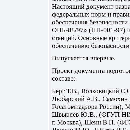
Настоящий документ разра
федеральных норм и прав
обеспечения безопасности
ОПБ-88/97» (НП-001-97) 
станций. Основные критер
обеспечению безопасности
Выпускается впервые.
Проект документа подгото
составе:
Берг Т.В., Волковицкий С.О
Любарский А.В., Самохин 
Госатомнадзора России), Мо
Швыряев Ю.В., (ФГУП Н
г. Москва), Шеин В.П. (Ф
Ланкин М.Ю., Шутов В.И.,