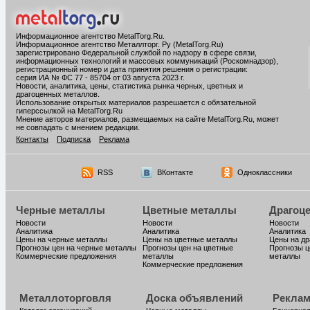
Информационное агентство MetalTorg.Ru
.
Информационное агентство Металлторг. Ру (MetalTorg.Ru)
зарегистрировано Федеральной службой по надзору в сфере связи,
информационных технологий и массовых коммуникаций (Роскомнадзор),
регистрационный номер и дата принятия решения о регистрации:
серия ИА № ФС 77 - 85704 от 03 августа 2023 г.
Новости, аналитика, цены, статистика рынка черных, цветных и
драгоценных металлов.
Использование открытых материалов разрешается с обязательной
гиперссылкой на MetalTorg.Ru
Мнение авторов материалов, размещаемых на сайте MetalTorg.Ru, может
не совпадать с мнением редакции.
Контакты
Подписка
Реклама
RSS
ВКонтакте
Одноклассники
Черные металлы
Цветные металлы
Драгоц
Новости
Новости
Новости
Аналитика
Аналитика
Аналитика
Цены на черные металлы
Цены на цветные металлы
Цены на д
Прогнозы цен на черные металлы
Прогнозы цен на цветные
Прогнозы ц
Коммерческие предложения
металлы
металлы
Коммерческие предложения
Металлоторговля
Доска объявлений
Реклам