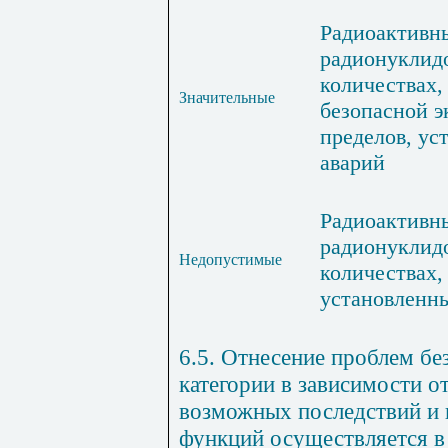
Радиоактивн
радионуклид
количествах
Значительные
безопасной э
пределов, ус
аварий
Радиоактивн
радионуклид
Недопустимые
количествах
установленны
6.5. Отнесение проблем бе
категории в зависимости о
возможных последствий и
функций осуществляется в 