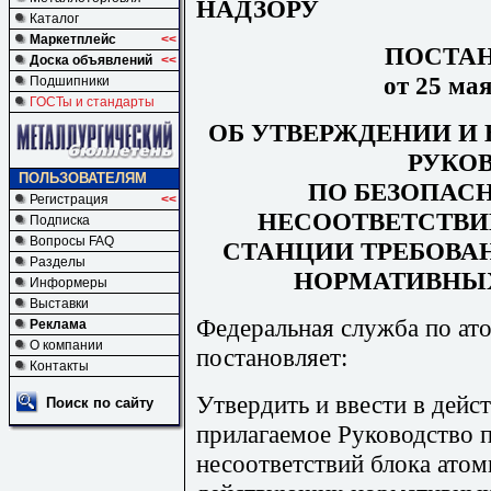
НАДЗОРУ
Каталог
Маркетплейс
<<
ПОСТА
Доска объявлений
<<
от 25 ма
Подшипники
ГОСТы и стандарты
ОБ УТВЕРЖДЕНИИ И 
РУКО
ПОЛЬЗОВАТЕЛЯМ
ПО БЕЗОПАС
Регистрация
<<
НЕСООТВЕТСТВИ
Подписка
Вопросы FAQ
СТАНЦИИ ТРЕБОВ
Разделы
НОРМАТИВНЫ
Информеры
Выставки
Федеральная служба по ат
Реклама
О компании
постановляет:
Контакты
Утвердить и ввести в дейс
Поиск по сайту
прилагаемое Руководство 
несоответствий блока ато