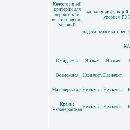
Качественный
критерий для
выполнение функций 
вероятности
уровнем ГЭЗ
возникновения
условий
надежное
адекватное
не
КА
Ожидаемая
Низкая
Низкая
Возможная
Незначит.
Незначит.
Маловероятная
Незначит.
Незначит.
Н
Крайне
Незначит.
Незначит.
Н
маловероятная