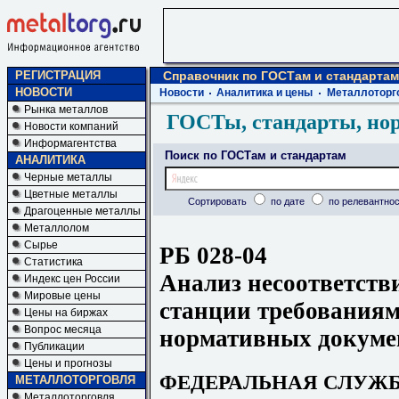
РЕГИСТРАЦИЯ
Справочник по ГОСТам и стандартам
НОВОСТИ
Новости
Аналитика и цены
Металлоторг
Рынка металлов
ГОСТы, стандарты, но
Новости компаний
Информагентства
Поиск по ГОСТам и стандартам
АНАЛИТИКА
Черные металлы
Цветные металлы
Сортировать
по дате
по релевантнос
Драгоценные металлы
Металлолом
Сырье
РБ 028-04
Статистика
Анализ несоответств
Индекс цен России
Мировые цены
станции требования
Цены на биржах
Вопрос месяца
нормативных докуме
Публикации
Цены и прогнозы
ФЕДЕРАЛЬНАЯ СЛУЖ
МЕТАЛЛОТОРГОВЛЯ
Металлоторговля