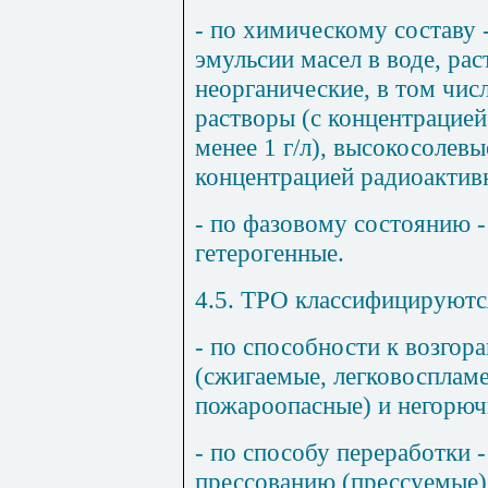
- по химическому составу -
эмульсии масел в воде, рас
неорганические, в том чис
растворы (с концентрацие
менее 1 г/л), высокосолев
концентрацией радиоактивн
- по фазовому состоянию -
гетерогенные.
4.5. ТРО классифицируютс
- по способности к возгор
(сжигаемые, легковосплам
пожароопасные) и негорюч
- по способу переработки 
прессованию (прессуемые)