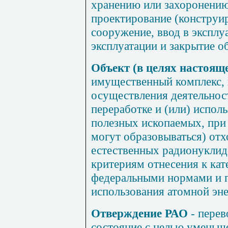
хранению или захоронению
проектирование (конструи
сооружение, ввод в эксплу
эксплуатации и закрытие 
Объект (в целях настоящ
имущественный комплекс, 
осуществления деятельност
переработке и (или) испо
полезных ископаемых, при
могут образовываться) от
естественных радионукли
критериям отнесения к ка
федеральными нормами и п
использования атомной эне
Отверждение РАО
- перев
состояние с целью уменьш