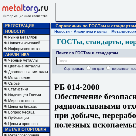
РЕГИСТРАЦИЯ
Справочник по ГОСТам и стандартам
НОВОСТИ
Новости
Аналитика и цены
Металлоторг
Рынка металлов
ГОСТы, стандарты, но
Новости компаний
Информагентства
Поиск по ГОСТам и стандартам
АНАЛИТИКА
Черные металлы
Цветные металлы
Сортировать
по дате
по релевантнос
Драгоценные металлы
Металлолом
Сырье
РБ 014-2000
Статистика
Обеспечение безопас
Индекс цен России
Мировые цены
радиоактивными отх
Цены на биржах
Вопрос месяца
при добыче, перераб
Публикации
полезных ископаемы
Цены и прогнозы
МЕТАЛЛОТОРГОВЛЯ
Металлоторговля