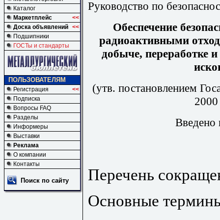
Руководство по безопасно
Каталог
Маркетплейс
<<
Обеспечение безопас
Доска объявлений
<<
Подшипники
радиоактивными отход
ГОСТы и стандарты
добыче, переработке и
иско
ПОЛЬЗОВАТЕЛЯМ
(утв. постановлением Гос
Регистрация
<<
2000 
Подписка
Вопросы FAQ
Разделы
Введено в
Информеры
Выставки
Реклама
О компании
Контакты
Перечень сокраще
Поиск по сайту
Основные термины