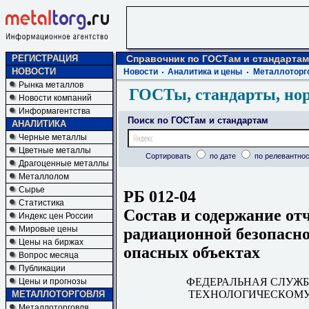
РЕГИСТРАЦИЯ
Справочник по ГОСТам и стандартам
НОВОСТИ
Новости
Аналитика и цены
Металлоторг
Рынка металлов
ГОСТы, стандарты, но
Новости компаний
Информагентства
Поиск по ГОСТам и стандартам
АНАЛИТИКА
Черные металлы
Цветные металлы
Сортировать
по дате
по релевантнос
Драгоценные металлы
Металлолом
Сырье
РБ 012-04
Статистика
Состав и содержание от
Индекс цен России
Мировые цены
радиационной безопасно
Цены на биржах
опасных объектах
Вопрос месяца
Публикации
ФЕДЕРАЛЬНАЯ СЛУЖБ
Цены и прогнозы
ТЕХНОЛОГИЧЕСКОМУ
МЕТАЛЛОТОРГОВЛЯ
Металлоторговля