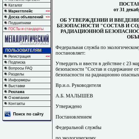
ПОСТА
Каталог
от 31 дека
Маркетплейс
<<
Доска объявлений
<<
ОБ УТВЕРЖДЕНИИ И ВВЕДЕНИ
Подшипники
БЕЗОПАСНОСТИ "СОСТАВ И С
ГОСТы и стандарты
РАДИАЦИОННОЙ БЕЗОПАСНОС
ОБЪ
Федеральная служба по экологическом
ПОЛЬЗОВАТЕЛЯМ
постановляет:
Регистрация
<<
Подписка
Утвердить и ввести в действие с 23 м
Вопросы FAQ
безопасности "Состав и содержание о
безопасности на радиационно опасных 
Разделы
Информеры
Вр.и.о. Руководителя
Выставки
Реклама
А.Б.
МАЛЫШЕВ
О компании
Контакты
Утверждено
Поиск по сайту
Постановлением
Федеральной службы
по экологическому,