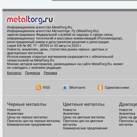
Информационное агентство MetalTorg.Ru
.
Информационное агентство Металлторг. Ру (MetalTorg.Ru)
зарегистрировано Федеральной службой по надзору в сфере связи,
информационных технологий и массовых коммуникаций (Роскомнадзор),
регистрационный номер и дата принятия решения о регистрации:
серия ИА № ФС 77 - 85704 от 03 августа 2023 г.
Новости, аналитика, цены, статистика рынка черных, цветных и
драгоценных металлов.
Использование открытых материалов разрешается с обязательной
гиперссылкой на MetalTorg.Ru
Мнение авторов материалов, размещаемых на сайте MetalTorg.Ru, может
не совпадать с мнением редакции.
Контакты
Подписка
Реклама
RSS
ВКонтакте
Одноклассники
Черные металлы
Цветные металлы
Драгоц
Новости
Новости
Новости
Аналитика
Аналитика
Аналитика
Цены на черные металлы
Цены на цветные металлы
Цены на д
Прогнозы цен на черные металлы
Прогнозы цен на цветные
Прогнозы ц
Коммерческие предложения
металлы
металлы
Коммерческие предложения