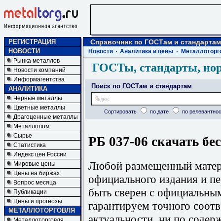
РЕГИСТРАЦИЯ
Справочник по ГОСТам и стандартам
НОВОСТИ
Новости
Аналитика и цены
Металлоторг
Рынка металлов
ГОСТы, стандарты, но
Новости компаний
Информагентства
Поиск по ГОСТам и стандартам
АНАЛИТИКА
Черные металлы
Цветные металлы
Сортировать
по дате
по релевантнос
Драгоценные металлы
Металлолом
Сырье
РБ 037-06 скачать бе
Статистика
Индекс цен России
Любой размещенный матери
Мировые цены
Цены на биржах
официального издания и п
Вопрос месяца
быть сверен с официальны
Публикации
Цены и прогнозы
гарантируем точного соотв
МЕТАЛЛОТОРГОВЛЯ
актуальности, ни по содер
Металлоторговля