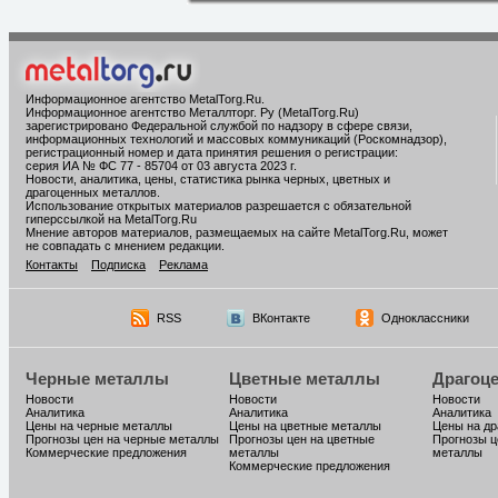
Информационное агентство MetalTorg.Ru
.
Информационное агентство Металлторг. Ру (MetalTorg.Ru)
зарегистрировано Федеральной службой по надзору в сфере связи,
информационных технологий и массовых коммуникаций (Роскомнадзор),
регистрационный номер и дата принятия решения о регистрации:
серия ИА № ФС 77 - 85704 от 03 августа 2023 г.
Новости, аналитика, цены, статистика рынка черных, цветных и
драгоценных металлов.
Использование открытых материалов разрешается с обязательной
гиперссылкой на MetalTorg.Ru
Мнение авторов материалов, размещаемых на сайте MetalTorg.Ru, может
не совпадать с мнением редакции.
Контакты
Подписка
Реклама
RSS
ВКонтакте
Одноклассники
Черные металлы
Цветные металлы
Драгоц
Новости
Новости
Новости
Аналитика
Аналитика
Аналитика
Цены на черные металлы
Цены на цветные металлы
Цены на д
Прогнозы цен на черные металлы
Прогнозы цен на цветные
Прогнозы ц
Коммерческие предложения
металлы
металлы
Коммерческие предложения