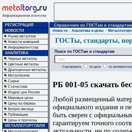
РЕГИСТРАЦИЯ
Справочник по ГОСТам и стандартам
НОВОСТИ
Новости
Аналитика и цены
Металлоторг
Рынка металлов
ГОСТы, стандарты, но
Новости компаний
Информагентства
Поиск по ГОСТам и стандартам
АНАЛИТИКА
Черные металлы
Цветные металлы
Сортировать
по дате
по релевантнос
Драгоценные металлы
Металлолом
Сырье
РБ 001-05 скачать бе
Статистика
Индекс цен России
Любой размещенный матери
Мировые цены
Цены на биржах
официального издания и п
Вопрос месяца
быть сверен с официальны
Публикации
Цены и прогнозы
гарантируем точного соотв
МЕТАЛЛОТОРГОВЛЯ
актуальности, ни по содер
Металлоторговля