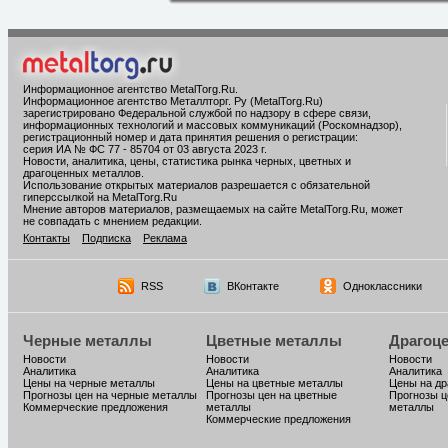
Информационное агентство MetalTorg.Ru
.
Информационное агентство Металлторг. Ру (MetalTorg.Ru)
зарегистрировано Федеральной службой по надзору в сфере связи,
информационных технологий и массовых коммуникаций (Роскомнадзор),
регистрационный номер и дата принятия решения о регистрации:
серия ИА № ФС 77 - 85704 от 03 августа 2023 г.
Новости, аналитика, цены, статистика рынка черных, цветных и
драгоценных металлов.
Использование открытых материалов разрешается с обязательной
гиперссылкой на MetalTorg.Ru
Мнение авторов материалов, размещаемых на сайте MetalTorg.Ru, может
не совпадать с мнением редакции.
Контакты
Подписка
Реклама
RSS
ВКонтакте
Одноклассники
Черные металлы
Цветные металлы
Драгоц
Новости
Новости
Новости
Аналитика
Аналитика
Аналитика
Цены на черные металлы
Цены на цветные металлы
Цены на д
Прогнозы цен на черные металлы
Прогнозы цен на цветные
Прогнозы ц
Коммерческие предложения
металлы
металлы
Коммерческие предложения