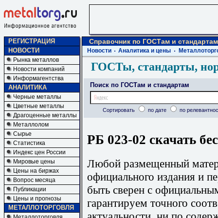
РЕГИСТРАЦИЯ
Справочник по ГОСТам и стандартам
НОВОСТИ
Новости
Аналитика и цены
Металлоторг
Рынка металлов
ГОСТы, стандарты, но
Новости компаний
Информагентства
Поиск по ГОСТам и стандартам
АНАЛИТИКА
Черные металлы
Цветные металлы
Сортировать
по дате
по релевантнос
Драгоценные металлы
Металлолом
Сырье
РБ 023-02 скачать бе
Статистика
Индекс цен России
Любой размещенный матери
Мировые цены
Цены на биржах
официального издания и п
Вопрос месяца
быть сверен с официальны
Публикации
Цены и прогнозы
гарантируем точного соотв
МЕТАЛЛОТОРГОВЛЯ
актуальности, ни по содер
Металлоторговля