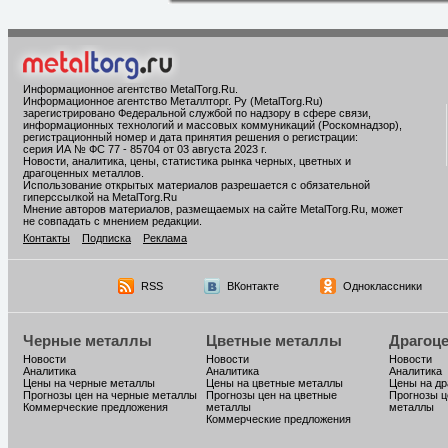
Информационное агентство MetalTorg.Ru
.
Информационное агентство Металлторг. Ру (MetalTorg.Ru)
зарегистрировано Федеральной службой по надзору в сфере связи,
информационных технологий и массовых коммуникаций (Роскомнадзор),
регистрационный номер и дата принятия решения о регистрации:
серия ИА № ФС 77 - 85704 от 03 августа 2023 г.
Новости, аналитика, цены, статистика рынка черных, цветных и
драгоценных металлов.
Использование открытых материалов разрешается с обязательной
гиперссылкой на MetalTorg.Ru
Мнение авторов материалов, размещаемых на сайте MetalTorg.Ru, может
не совпадать с мнением редакции.
Контакты
Подписка
Реклама
RSS
ВКонтакте
Одноклассники
Черные металлы
Цветные металлы
Драгоц
Новости
Новости
Новости
Аналитика
Аналитика
Аналитика
Цены на черные металлы
Цены на цветные металлы
Цены на д
Прогнозы цен на черные металлы
Прогнозы цен на цветные
Прогнозы ц
Коммерческие предложения
металлы
металлы
Коммерческие предложения