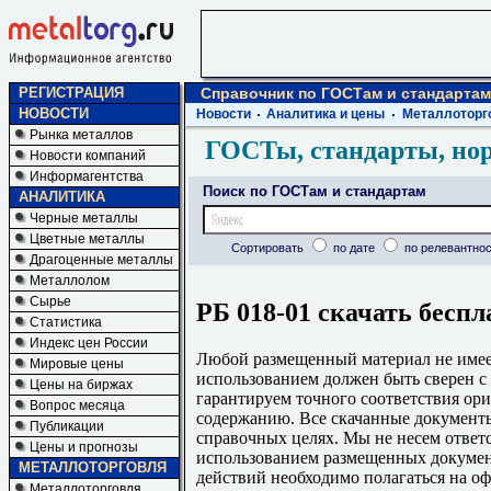
РЕГИСТРАЦИЯ
Справочник по ГОСТам и стандартам
НОВОСТИ
Новости
Аналитика и цены
Металлоторг
Рынка металлов
ГОСТы, стандарты, но
Новости компаний
Информагентства
Поиск по ГОСТам и стандартам
АНАЛИТИКА
Черные металлы
Цветные металлы
Сортировать
по дате
по релевантнос
Драгоценные металлы
Металлолом
Сырье
РБ 018-01 скачать беспл
Статистика
Индекс цен России
Любой размещенный материал не имеет
Мировые цены
использованием должен быть сверен 
Цены на биржах
гарантируем точного соответствия ори
Вопрос месяца
содержанию. Все скачанные документы
Публикации
справочных целях. Мы не несем ответс
Цены и прогнозы
использованием размещенных докумен
МЕТАЛЛОТОРГОВЛЯ
действий необходимо полагаться на о
Металлоторговля