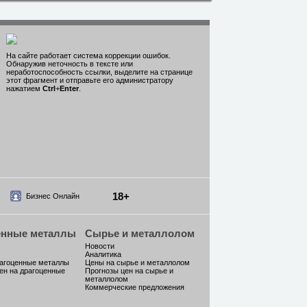
На сайте работает система коррекции ошибок.
Обнаружив неточность в тексте или
неработоспособность ссылки, выделите на странице
этот фрагмент и отправьте его администратору
нажатием
Ctrl
+
Enter
.
18+
Бизнес Онлайн
енные металлы
Сырье и металлолом
Новости
Аналитика
рагоценные металлы
Цены на сырье и металлолом
ен на драгоценные
Прогнозы цен на сырье и
металлолом
Коммерческие предложения