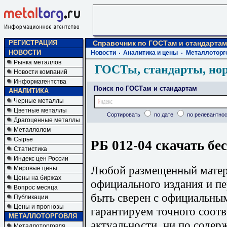
РЕГИСТРАЦИЯ
Справочник по ГОСТам и стандартам
НОВОСТИ
Новости
Аналитика и цены
Металлоторг
Рынка металлов
ГОСТы, стандарты, но
Новости компаний
Информагентства
Поиск по ГОСТам и стандартам
АНАЛИТИКА
Черные металлы
Цветные металлы
Сортировать
по дате
по релевантнос
Драгоценные металлы
Металлолом
Сырье
РБ 012-04 скачать бе
Статистика
Индекс цен России
Любой размещенный матери
Мировые цены
Цены на биржах
официального издания и п
Вопрос месяца
быть сверен с официальны
Публикации
Цены и прогнозы
гарантируем точного соотв
МЕТАЛЛОТОРГОВЛЯ
актуальности, ни по содер
Металлоторговля