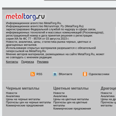
Информационное агентство MetalTorg.Ru
.
Информационное агентство Металлторг. Ру (MetalTorg.Ru)
зарегистрировано Федеральной службой по надзору в сфере связи,
информационных технологий и массовых коммуникаций (Роскомнадзор),
регистрационный номер и дата принятия решения о регистрации:
серия ИА № ФС 77 - 85704 от 03 августа 2023 г.
Новости, аналитика, цены, статистика рынка черных, цветных и
драгоценных металлов.
Использование открытых материалов разрешается с обязательной
гиперссылкой на MetalTorg.Ru
Мнение авторов материалов, размещаемых на сайте MetalTorg.Ru, может
не совпадать с мнением редакции.
Контакты
Подписка
Реклама
RSS
ВКонтакте
Одноклассники
Черные металлы
Цветные металлы
Драгоц
Новости
Новости
Новости
Аналитика
Аналитика
Аналитика
Цены на черные металлы
Цены на цветные металлы
Цены на д
Прогнозы цен на черные металлы
Прогнозы цен на цветные
Прогнозы ц
Коммерческие предложения
металлы
металлы
Коммерческие предложения