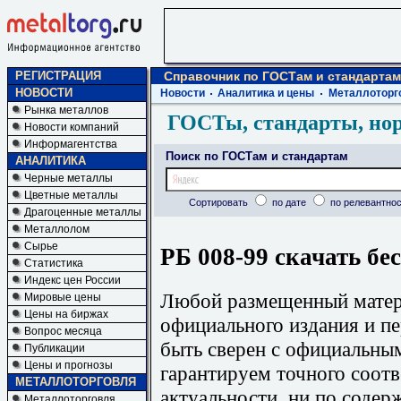
РЕГИСТРАЦИЯ
Справочник по ГОСТам и стандартам
НОВОСТИ
Новости
Аналитика и цены
Металлоторг
Рынка металлов
ГОСТы, стандарты, но
Новости компаний
Информагентства
Поиск по ГОСТам и стандартам
АНАЛИТИКА
Черные металлы
Цветные металлы
Сортировать
по дате
по релевантнос
Драгоценные металлы
Металлолом
Сырье
РБ 008-99 скачать бе
Статистика
Индекс цен России
Любой размещенный матери
Мировые цены
Цены на биржах
официального издания и п
Вопрос месяца
быть сверен с официальны
Публикации
Цены и прогнозы
гарантируем точного соотв
МЕТАЛЛОТОРГОВЛЯ
актуальности, ни по содер
Металлоторговля