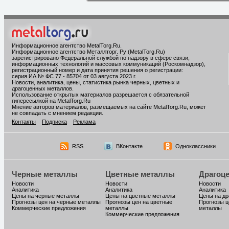
Информационное агентство MetalTorg.Ru
.
Информационное агентство Металлторг. Ру (MetalTorg.Ru)
зарегистрировано Федеральной службой по надзору в сфере связи,
информационных технологий и массовых коммуникаций (Роскомнадзор),
регистрационный номер и дата принятия решения о регистрации:
серия ИА № ФС 77 - 85704 от 03 августа 2023 г.
Новости, аналитика, цены, статистика рынка черных, цветных и
драгоценных металлов.
Использование открытых материалов разрешается с обязательной
гиперссылкой на MetalTorg.Ru
Мнение авторов материалов, размещаемых на сайте MetalTorg.Ru, может
не совпадать с мнением редакции.
Контакты
Подписка
Реклама
RSS
ВКонтакте
Одноклассники
Черные металлы
Цветные металлы
Драгоц
Новости
Новости
Новости
Аналитика
Аналитика
Аналитика
Цены на черные металлы
Цены на цветные металлы
Цены на д
Прогнозы цен на черные металлы
Прогнозы цен на цветные
Прогнозы ц
Коммерческие предложения
металлы
металлы
Коммерческие предложения