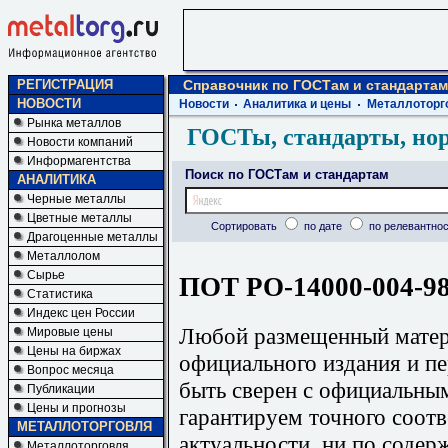
РЕГИСТРАЦИЯ
Справочник по ГОСТам и стандартам
НОВОСТИ
Новости
Аналитика и цены
Металлоторг
Рынка металлов
ГОСТы, стандарты, но
Новости компаний
Информагентства
Поиск по ГОСТам и стандартам
АНАЛИТИКА
Черные металлы
Цветные металлы
Сортировать
по дате
по релевантнос
Драгоценные металлы
Металлолом
Сырье
ПОТ РО-14000-004-98
Статистика
Индекс цен России
Любой размещенный матери
Мировые цены
Цены на биржах
официального издания и п
Вопрос месяца
быть сверен с официальны
Публикации
Цены и прогнозы
гарантируем точного соотв
МЕТАЛЛОТОРГОВЛЯ
актуальности, ни по содер
Металлоторговля