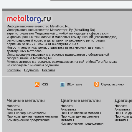
Информационное агентство MetalTorg.Ru
.
Информационное агентство Металлторг. Ру (MetalTorg.Ru)
зарегистрировано Федеральной службой по надзору в сфере связи,
информационных технологий и массовых коммуникаций (Роскомнадзор),
регистрационный номер и дата принятия решения о регистрации:
серия ИА № ФС 77 - 85704 от 03 августа 2023 г.
Новости, аналитика, цены, статистика рынка черных, цветных и
драгоценных металлов.
Использование открытых материалов разрешается с обязательной
гиперссылкой на MetalTorg.Ru
Мнение авторов материалов, размещаемых на сайте MetalTorg.Ru, может
не совпадать с мнением редакции.
Контакты
Подписка
Реклама
RSS
ВКонтакте
Одноклассники
Черные металлы
Цветные металлы
Драгоц
Новости
Новости
Новости
Аналитика
Аналитика
Аналитика
Цены на черные металлы
Цены на цветные металлы
Цены на д
Прогнозы цен на черные металлы
Прогнозы цен на цветные
Прогнозы ц
Коммерческие предложения
металлы
металлы
Коммерческие предложения