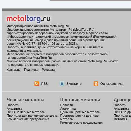
Информационное агентство MetalTorg.Ru
.
Информационное агентство Металлторг. Ру (MetalTorg.Ru)
зарегистрировано Федеральной службой по надзору в сфере связи,
информационных технологий и массовых коммуникаций (Роскомнадзор),
регистрационный номер и дата принятия решения о регистрации:
серия ИА № ФС 77 - 85704 от 03 августа 2023 г.
Новости, аналитика, цены, статистика рынка черных, цветных и
драгоценных металлов.
Использование открытых материалов разрешается с обязательной
гиперссылкой на MetalTorg.Ru
Мнение авторов материалов, размещаемых на сайте MetalTorg.Ru, может
не совпадать с мнением редакции.
Контакты
Подписка
Реклама
RSS
ВКонтакте
Одноклассники
Черные металлы
Цветные металлы
Драгоц
Новости
Новости
Новости
Аналитика
Аналитика
Аналитика
Цены на черные металлы
Цены на цветные металлы
Цены на д
Прогнозы цен на черные металлы
Прогнозы цен на цветные
Прогнозы ц
Коммерческие предложения
металлы
металлы
Коммерческие предложения