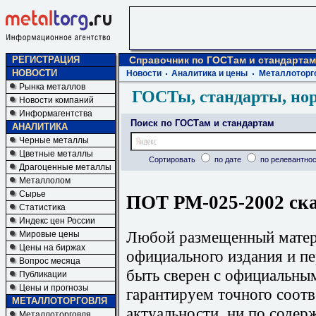
РЕГИСТРАЦИЯ
Справочник по ГОСТам и стандартам
НОВОСТИ
Новости
Аналитика и цены
Металлоторг
Рынка металлов
ГОСТы, стандарты, но
Новости компаний
Информагентства
Поиск по ГОСТам и стандартам
АНАЛИТИКА
Черные металлы
Цветные металлы
Сортировать
по дате
по релевантнос
Драгоценные металлы
Металлолом
Сырье
ПОТ РМ-025-2002 ска
Статистика
Индекс цен России
Любой размещенный матери
Мировые цены
Цены на биржах
официального издания и п
Вопрос месяца
быть сверен с официальны
Публикации
Цены и прогнозы
гарантируем точного соотв
МЕТАЛЛОТОРГОВЛЯ
актуальности, ни по содер
Металлоторговля