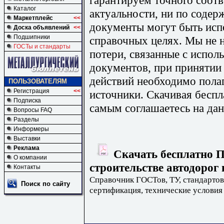
Каталог
актуальности, ни по содер
Маркетплейс
<<
документы могут быть исп
Доска объявлений
<<
Подшипники
справочных целях. Мы не н
ГОСТы и стандарты
потери, связанные с испо
документов, при принятии
действий необходимо пола
ПОЛЬЗОВАТЕЛЯМ
Регистрация
<<
источники. Скачивая бесп
Подписка
самым соглашаетесь на дан
Вопросы FAQ
Разделы
Информеры
Выставки
Реклама
Скачать бесплатно П
О компании
строительстве автодорог 
Контакты
Справочник ГОСТов, ТУ, стандартов
Поиск по сайту
сертификация, технические условия