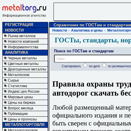
РЕГИСТРАЦИЯ
Справочник по ГОСТам и стандартам
НОВОСТИ
Новости
Аналитика и цены
Металлоторг
Рынка металлов
ГОСТы, стандарты, но
Новости компаний
Информагентства
Поиск по ГОСТам и стандартам
АНАЛИТИКА
Черные металлы
Цветные металлы
Сортировать
по дате
по релевантнос
Драгоценные металлы
Металлолом
Сырье
Правила охраны труд
Статистика
автодорог скачать бе
Индекс цен России
Мировые цены
Цены на биржах
Любой размещенный матери
Вопрос месяца
официального издания и п
Публикации
Цены и прогнозы
быть сверен с официальны
МЕТАЛЛОТОРГОВЛЯ
гарантируем точного соотв
Металлоторговля