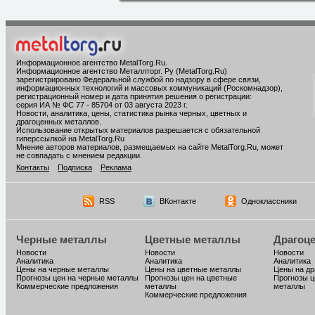
Информационное агентство MetalTorg.Ru
.
Информационное агентство Металлторг. Ру (MetalTorg.Ru)
зарегистрировано Федеральной службой по надзору в сфере связи,
информационных технологий и массовых коммуникаций (Роскомнадзор),
регистрационный номер и дата принятия решения о регистрации:
серия ИА № ФС 77 - 85704 от 03 августа 2023 г.
Новости, аналитика, цены, статистика рынка черных, цветных и
драгоценных металлов.
Использование открытых материалов разрешается с обязательной
гиперссылкой на MetalTorg.Ru
Мнение авторов материалов, размещаемых на сайте MetalTorg.Ru, может
не совпадать с мнением редакции.
Контакты
Подписка
Реклама
RSS
ВКонтакте
Одноклассники
Черные металлы
Цветные металлы
Драгоц
Новости
Новости
Новости
Аналитика
Аналитика
Аналитика
Цены на черные металлы
Цены на цветные металлы
Цены на д
Прогнозы цен на черные металлы
Прогнозы цен на цветные
Прогнозы ц
Коммерческие предложения
металлы
металлы
Коммерческие предложения