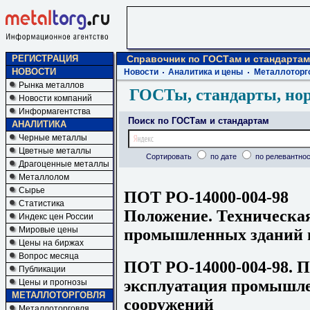
РЕГИСТРАЦИЯ
Справочник по ГОСТам и стандартам
НОВОСТИ
Новости
Аналитика и цены
Металлоторг
Рынка металлов
ГОСТы, стандарты, но
Новости компаний
Информагентства
Поиск по ГОСТам и стандартам
АНАЛИТИКА
Черные металлы
Цветные металлы
Сортировать
по дате
по релевантнос
Драгоценные металлы
Металлолом
Сырье
ПОТ РО-14000-004-98
Статистика
Положение. Техническа
Индекс цен России
Мировые цены
промышленных зданий 
Цены на биржах
Вопрос месяца
ПОТ РО-14000-004-98. П
Публикации
эксплуатация промышле
Цены и прогнозы
МЕТАЛЛОТОРГОВЛЯ
сооружений
Металлоторговля