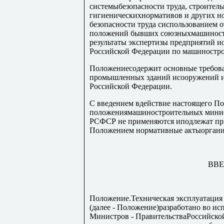
системыбезопасности труда, строитель
гигиеническихнормативов и других н
безопасности труда сиспользованием о
положений бывших союзныхмашиностр
результаты экспертизы предприятий 
Российской Федерации по машиностр
Положениесодержит основные требова
промышленных зданий исооружений и 
Российской Федерации.
С введением вдействие настоящего П
положениямашиностроительных минис
РСФСР не применяются иподлежат при
Положением нормативные актыорганиза
ВВ
Положение.Техническая эксплуатаци
(далее - Положение)разработано во и
Министров - ПравительстваРоссийской