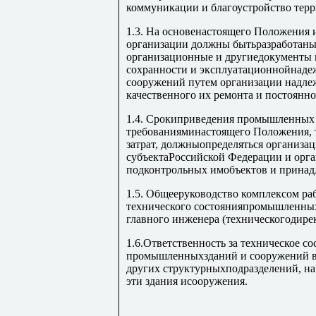
коммуникации и благоустройство терр
1.3. На основенастоящего Положения 
организации должны бытьразработаны 
организационные и другиедокументы 
сохранности и эксплуатационнойнаде
сооружений путем организации надлеж
качественного их ремонта и постоянно
1.4. Срокиприведения промышленных з
требованияминастоящего Положения, 
затрат, должныопределяться организац
субъектаРоссийской Федерации и орган
подконтрольных имобъектов и принад
1.5. Общееруководство комплексом ра
технического состоянияпромышленных
главного инженера (техническогодире
1.6.Ответственность за техническое с
промышленныхзданий и сооружений во
других структурныхподразделений, на 
эти здания исооружения.