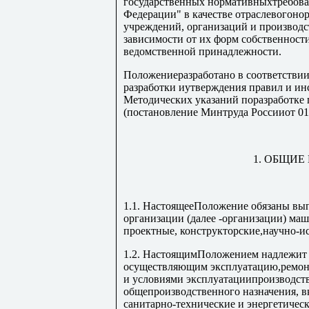
государственных нормативныхтребован
Федерации" в качестве отраслевогоно
учреждений, организаций и производ
зависимости от их форм собственност
ведомственной принадлежности.
Положениеразработано в соответствии
разработки иутверждения правил и ин
Методических указаний поразработке 
(постановление Минтруда Россииот 01.
1. ОБЩИ
1.1. НастоящееПоложение обязаны вып
организации (далее -организации) ма
проектные, конструкторские,научно-ис
1.2. НастоящимПоложением надлежит 
осуществляющим эксплуатацию,ремонт
и условиями эксплуатациипроизводст
общепроизводственного назначения, в
санитарно-технические и энергетичес