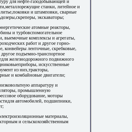
туру для нефте-газодобывающей и
и,металлорежущие станки, литейное и
литье,поковки и штамповки, сварные
ьдозеры,скреперы, экскаваторы;
энергетические атомные реакторы,
рбины и турбовспомогательное
и, выемочные комплексы и агрегаты,
оходческих работ и другое горно-
е, конвейеры ленточные, скребковые,
 другое подъемно-транспортное
иедля железнодорожного подвижного
одниковыеприборы, искусственные
румент из них,тракторы,
рные и комбайновые двигатели;
низковольтную аппаратуру и
муляторы, промышленную
ессовое оборудование, моторы
частидля автомобилей, подшипники,
т;
 электроизоляционные материалы,
ракторным и сельскохозяйственным