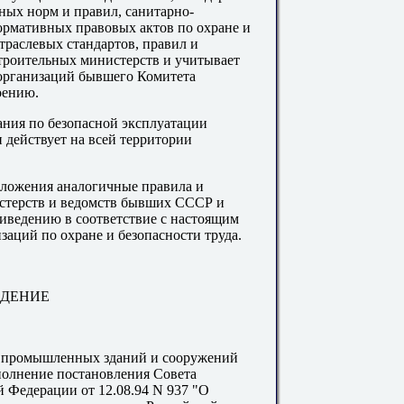
ных норм и правил, санитарно-
ормативных правовых актов по охране и
траслевых стандартов, правил и
оительных министерств и учитывает
иорганизаций бывшего Комитета
оению.
ния по безопасной эксплуатации
действует на всей территории
оложения аналогичные правила и
терств и ведомств бывших СССР и
ведению в соответствие с настоящим
ций по охране и безопасности труда.
ЕДЕНИЕ
я промышленных зданий и сооружений
сполнение постановления Совета
 Федерации от 12.08.94 N 937 "О