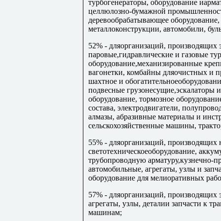
турбогенераторы, оборудование иарма
целлюлозно-бумажной промышленност
деревообрабатывающее оборудование, 
металлоконструкции, автомобили, бул
52% - дляорганизаций, производящих 
паровые,гидравлические и газовые ту
оборудование,механизированные креп
вагонетки, комбайны дляочистных и пр
шахтное и обогатительноеоборудовани
подвесные грузонесущие,эскалаторы и
оборудование, тормозное оборудован
состава, электродвигатели, полупров
алмазы, абразивные материалы и инст
сельскохозяйственные машины, тракто
55% - дляорганизаций, производящих 
светотехническоеоборудование, акку
трубопроводную арматуру,кузнечно-пр
автомобильные, агрегаты, узлы и зап
оборудование для мелиоративных рабо
57% - дляорганизаций, производящих
агрегаты, узлы, деталии запчасти к т
машинам;