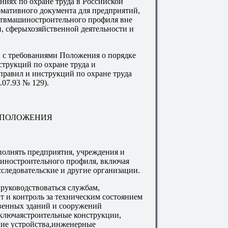
иях по охране труда в Российской
рмативного документа для предприятий,
ствмашиностроительного профиля вне
и, сферыхозяйственной деятельности и
 с требованиями Положения о порядке
струкций по охране труда и
правил и инструкций по охране труда
07.93 № 129).
Е ПОЛОЖЕНИЯ
олнять предприятия, учреждения и
шиностроительного профиля, включая
следовательские и другие организации.
руководствоваться службам,
 и контроль за техническим состоянием
венных зданий и сооружений
ключаястроительные конструкции,
кие устройства,инженерные