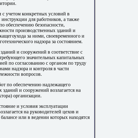
итории.
и с учетом конкретных условий в
инструкции для работников, а также
по обеспечению безопасности,
жности производственных зданий и
ащегоухода за ними, своевременного и
готехнического надзора за состоянием.
даний и сооружений в соответствие с
требующего значительных капитальных
ией по согласованию с органом по труду
ами надзора и контроля в части
лежности вопросов.
бот по обеспечению надлежащего
 зданий и сооружений возлагается на
ктора) организации.
остояние и условия эксплуатации
злагается на руководителей цехов и
балансе или в ведении которых находятся