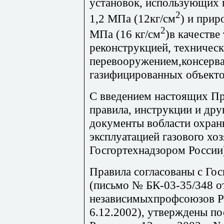
установок, использующих 
2
1,2 МПа (12кг/см
) и прир
2
МПа (16 кг/см
)в качестве
реконструкцией, техничес
перевооружением,консерва
газифицированных объекто
С введением настоящих П
правила, инструкции и др
документы вобласти охраны
эксплуатацией газового хо
Госгортехнадзором России
Правила согласованы с Го
(письмо № БК-03-35/348 о
независимыхпрофсоюзов Р
6.12.2002), утверждены п