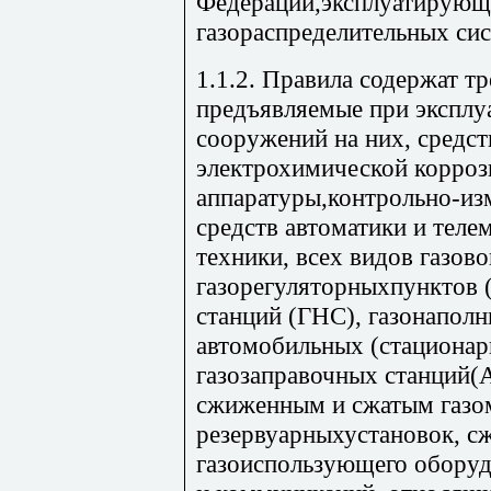
Федерации,эксплуатирующ
газораспределительных сист
1.1.2. Правила содержат т
предъявляемые при эксплу
сооружений на них, средс
электрохимической коррози
аппаратуры,контрольно-из
средств автоматики и тел
техники, всех видов газов
газорегуляторныхпунктов 
станций (ГНС), газонапол
автомобильных (стациона
газозаправочных станций(А
сжиженным и сжатым газо
резервуарныхустановок, сж
газоиспользующего оборуд