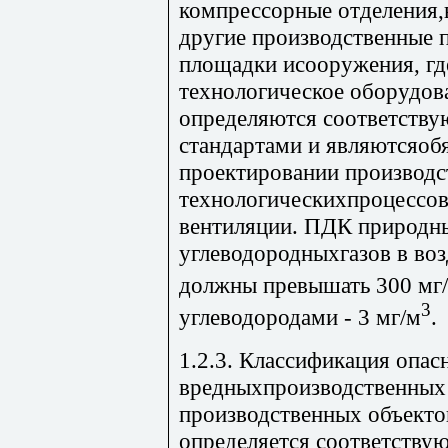
компрессорные отделения,
другие производственные 
площадки исооружения, гд
технологическое оборудов
определяются соответств
стандартами и являютсяоб
проектировании производс
технологическихпроцессов
вентиляции. ПДК природн
углеводородныхгазов в воз
должны превышать 300 мг
3
углеводородами - 3 мг/м
.
1.2.3. Классификация опас
вредныхпроизводственных 
производственных объектов
определяется соответств