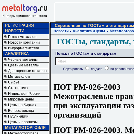
РЕГИСТРАЦИЯ
Справочник по ГОСТам и стандартам
НОВОСТИ
Новости
Аналитика и цены
Металлоторг
Рынка металлов
ГОСТы, стандарты, 
Новости компаний
Информагентства
Поиск по ГОСТам и стандартам
АНАЛИТИКА
Черные металлы
Цветные металлы
Сортировать
по дате
по релевантнос
Драгоценные металлы
Металлолом
Сырье
ПОТ РМ-026-2003
Статистика
Индекс цен России
Межотраслевые прави
Мировые цены
при эксплуатации газ
Цены на биржах
Вопрос месяца
организаций
Публикации
Цены и прогнозы
МЕТАЛЛОТОРГОВЛЯ
ПОТ РМ-026-2003. М
Металлоторговля