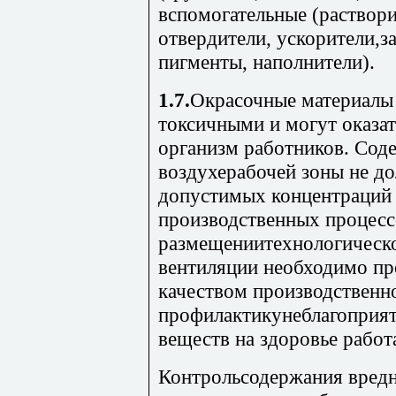
вспомогательные (раствори
отвердители, ускорители,з
пигменты, наполнители).
1.7.
Окрасочные материалы
токсичными и могут оказат
организм работников. Сод
воздухерабочей зоны не д
допустимых концентраций
производственных процессо
размещениитехнологическо
вентиляции необходимо пр
качеством производственн
профилактикунеблагоприят
веществ на здоровье рабо
Контрольсодержания вредн