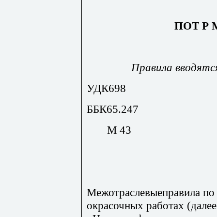
ПОТ Р М
Правила вводятся
УДК698
ББК65.247
М 43
Межотраслевыеправила по 
окрасочных работах (дале