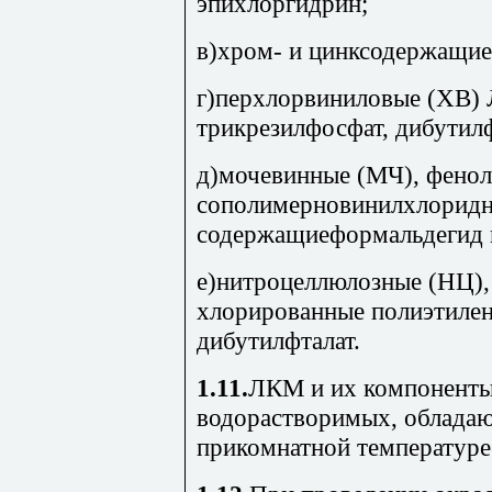
эпихлоргидрин;
в)хром- и цинксодержащие
г)перхлорвиниловые (ХВ)
трикрезилфосфат, дибутилф
д)мочевинные (МЧ), фенол
сополимерновинилхлорид
содержащиеформальдегид 
е)нитроцеллюлозные (НЦ),
хлорированные полиэтиле
дибутилфталат.
1.11.
ЛКМ и их компоненты
водорастворимых, обладаю
прикомнатной температуре