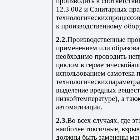
производить в соответств
12.3.002 и Санитарных пра
технологическихпроцессов
к производственному обор
2.2.
Производственные проц
применением или образова
необходимо проводить не
циклом в герметическойап
использованием самотека 
технологическихпараметр
выделение вредных веществ
низкойтемпературе), а так
автоматизации.
2.3.
Во всех случаях, где э
наиболее токсичные, взры
должны быть заменены ме