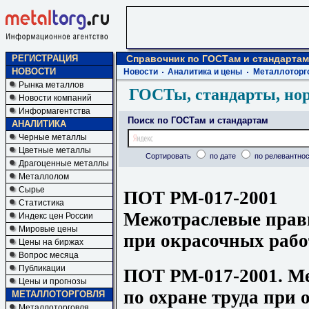
РЕГИСТРАЦИЯ
Справочник по ГОСТам и стандартам
НОВОСТИ
Новости
Аналитика и цены
Металлоторг
Рынка металлов
ГОСТы, стандарты, но
Новости компаний
Информагентства
Поиск по ГОСТам и стандартам
АНАЛИТИКА
Черные металлы
Цветные металлы
Сортировать
по дате
по релевантнос
Драгоценные металлы
Металлолом
Сырье
ПОТ РМ-017-2001
Статистика
Межотраслевые прави
Индекс цен России
Мировые цены
при окрасочных рабо
Цены на биржах
Вопрос месяца
Публикации
ПОТ РМ-017-2001. М
Цены и прогнозы
по охране труда при
МЕТАЛЛОТОРГОВЛЯ
Металлоторговля