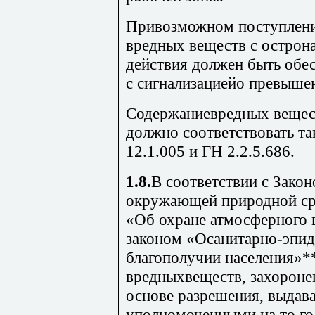
Привозможном поступлени
вредных веществ с остро
действия должен быть обе
с сигнализациейо превыш
Содержаниевредных вещест
должно соответствовать т
12.1.005 и ГН 2.2.5.686.
1.8.
В соответствии с Зак
окружающей природной ср
«Об охране атмосферного 
законом «Осанитарно-эпи
благополучии населения»*
вредныхвеществ, захоронен
основе разрешения, выдав
уполномоченными на то г