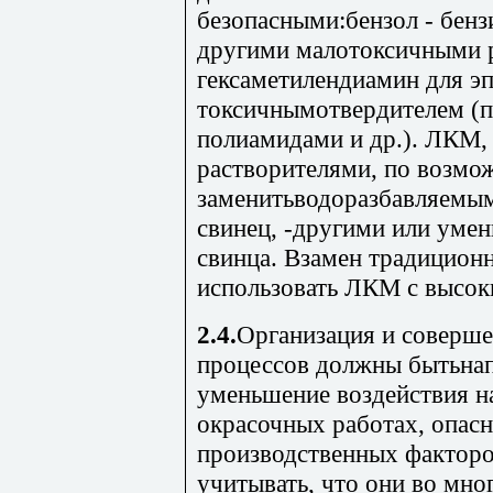
безопасными:бензол - бенз
другими малотоксичными р
гексаметилендиамин для э
токсичнымотвердителем (
полиамидами и др.). ЛКМ,
растворителями, по возмо
заменитьводоразбавляемы
свинец, -другими или уме
свинца. Взамен традицион
использовать ЛКМ с высок
2.4.
Организация и соверше
процессов должны бытьнап
уменьшение воздействия н
окрасочных работах, опас
производственных факторо
учитывать, что они во мно