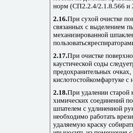
норм (СП2.2.4/2.1.8.566 и 2
2.16.
При сухой очистке по
связанных с выделением пы
механизированной шпаклев
пользоватьсяреспираторам
2.17.
При очистке поверхн
каустической соды следует
предохранительных очках,
кислотостойкомфартуке с 
2.18.
При удалении старой
химических соединений п
шпателем с удлиненной ру
необходимо работать врези
удаляемую краску собират
ивыносить из помещения 