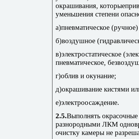
окрашивания, которыеприв
уменьшения степени опасн
а)пневматическое (ручное)
б)воздушное (гидравлическ
в)электростатическое (эле
пневматическое, безвозду
г)облив и окунание;
д)окрашивание кистями ил
е)электроосаждение.
2.5.
Выполнять окрасочные 
разнородными ЛКМ одновр
очистку камеры не разреша