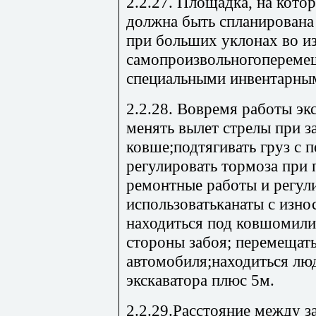
2.2.27. Площадка, на котор
должна быть спланирована 
при больших уклонах во и
самопроизвольногоперемещ
специальными инвентарны
2.2.28. Вовремя работы эк
менять вылет стрелы при 
ковше;подтягивать груз с
регулировать тормоза при
ремонтные работы и регул
использоватьканаты с изно
находиться под ковшомили 
стороны забоя; перемещат
автомобиля;находиться лю
экскаватора плюс 5м.
2.2.29.Расстояние между з