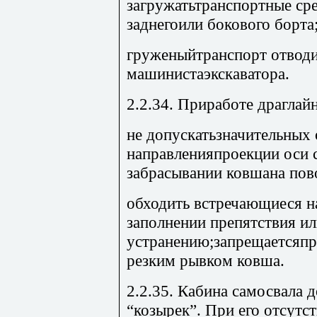
загружатьтранспортные сре
заднегоили бокового борта
груженыйтранспорт отводит
машинистаэкскаватора.
2.2.34. Приработе драглайн
не допускатьзначительных
направленияпроекции оси 
забрасывании ковшана пов
обходить встречающиеся на
заполнении препятствия и
устранению;запрещаетсяпр
резким рывком ковша.
2.2.35. Кабина самосвала
“козырек”. При его отсутс