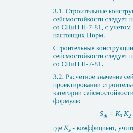
3.1. Строительные конструк
сейсмостойкости следует п
со СНиП II-7-81, с учетом
настоящих Норм.
Строительные конструкции 
сейсмостойкости следует п
со СНиП II-7-81.
3.2. Расчетное значение с
проектировании строительн
категории сейсмостойкости
формуле:
S
= K
K
э
ik
2
где
К
-
коэффициент, учи
э