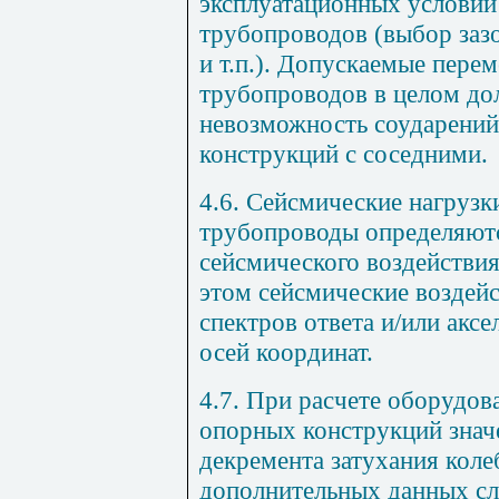
эксплуатационных условий
трубопроводов (выбор заз
и т.п.). Допускаемые пере
трубопроводов в целом до
невозможность соударени
конструкций с соседними.
4.6. Сейсмические нагрузк
трубопроводы определяютс
сейсмического воздействи
этом сейсмические воздейс
спектров ответа и/или акс
осей координат.
4.7. При расчете оборудов
опорных конструкций знач
декремента затухания коле
дополнительных данных сл