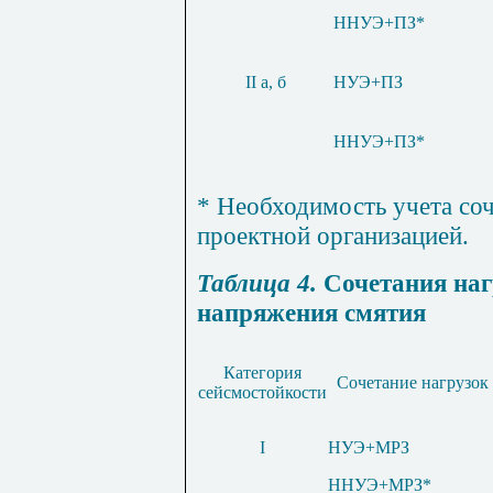
ННУЭ
+
ПЗ
*
II
а, б
НУЭ
+
ПЗ
ННУЭ
+
ПЗ
*
* Необходимость учета со
проектной организацией.
Таблица 4.
Сочетания наг
напряжения смятия
Категория
Сочетание нагрузок
сейсмостойкости
I
НУЭ+МРЗ
ННУЭ+МРЗ*