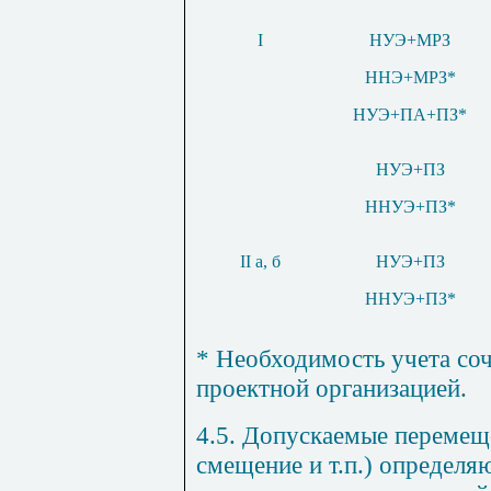
I
НУЭ+МРЗ
ННЭ+МРЗ*
НУЭ+ПА+ПЗ*
НУЭ
+
ПЗ
ННУЭ
+
ПЗ
*
II а, б
НУЭ+ПЗ
ННУЭ+ПЗ*
* Необходимость учета со
проектной организацией.
4.5. Допускаемые перемеще
смещение и т.п.) определя