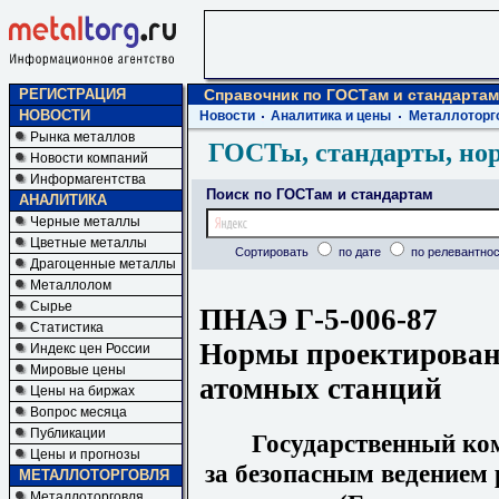
РЕГИСТРАЦИЯ
Справочник по ГОСТам и стандартам
НОВОСТИ
Новости
Аналитика и цены
Металлоторг
Рынка металлов
ГОСТы, стандарты, но
Новости компаний
Информагентства
Поиск по ГОСТам и стандартам
АНАЛИТИКА
Черные металлы
Цветные металлы
Сортировать
по дате
по релевантнос
Драгоценные металлы
Металлолом
Сырье
ПНАЭ Г-5-006-87
Статистика
Нормы проектирован
Индекс цен России
Мировые цены
атомных станций
Цены на биржах
Вопрос месяца
Публикации
Государственный ко
Цены и прогнозы
за безопасным ведением 
МЕТАЛЛОТОРГОВЛЯ
Металлоторговля