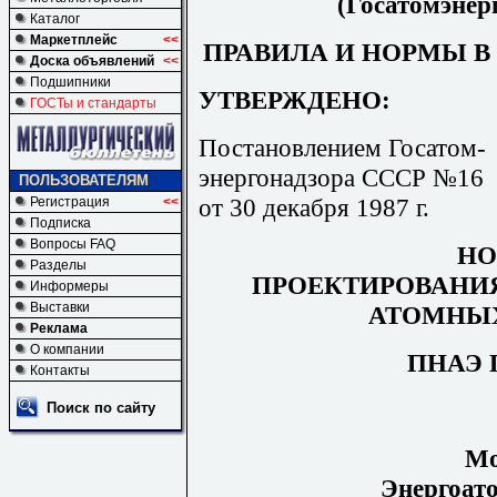
(Госатомэнер
Каталог
Маркетплейс
<<
ПРАВИЛА И НОРМЫ В
Доска объявлений
<<
Подшипники
УТВЕРЖДЕНО:
ГОСТы и стандарты
Постановлением Госатом-
энергонадзора СССР №16
ПОЛЬЗОВАТЕЛЯМ
от 30 декабря 1987 г.
Регистрация
<<
Подписка
Вопросы FAQ
Н
Разделы
ПРОЕКТИРОВАНИ
Информеры
Выставки
АТОМНЫ
Реклама
О компании
ПНАЭ Г
Контакты
Поиск по сайту
Мо
Энергоато