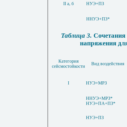
II
а, б
НУЭ
+
ПЗ
ННУЭ+ПЗ*
Таблица 3.
Сочетания 
напряжения для
Категория
Вид воздействия
сейсмостойкости
I
НУЭ
+
МРЗ
ННУЭ
+
МРЗ
*
НУЭ
+
ПА
+
ПЗ
*
НУЭ
+
ПЗ