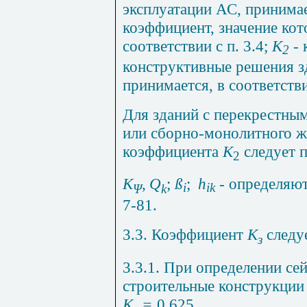
эксплуатации АС, принимае
коэффициент, значение кот
соответствии с п. 3.4;
K
-
к
2
конструктивные решения з
принимается, в соответств
Для зданий с перекрестным
или сборно-монолитного ж
коэффициента
K
следует 
2
K
,
Q
;
ß
;
h
- определяют
i
ik
Ψ
k
7-81.
3.3. Коэффициент
К
следу
з
3.3.1. При определении се
строительные конструкции 
К
=
0,625.