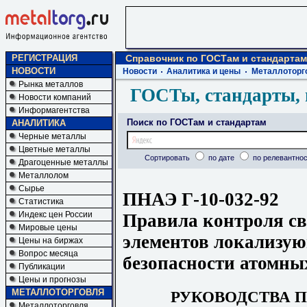
РЕГИСТРАЦИЯ
Справочник по ГОСТам и стандартам
НОВОСТИ
Новости
Аналитика и цены
Металлоторг
Рынка металлов
ГОСТы, стандарты, 
Новости компаний
Информагентства
Поиск по ГОСТам и стандартам
АНАЛИТИКА
Черные металлы
Цветные металлы
Сортировать
по дате
по релевантнос
Драгоценные металлы
Металлолом
Сырье
ПНАЭ Г-10-032-92
Статистика
Индекс цен России
Правила контроля с
Мировые цены
элементов локализу
Цены на биржах
Вопрос месяца
безопасности атомны
Публикации
Цены и прогнозы
МЕТАЛЛОТОРГОВЛЯ
РУКОВОДСТВА 
Металлоторговля