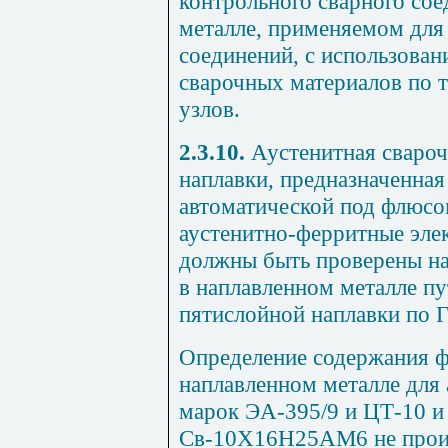
контрольного сварного сое
металле, применяемом для
соединений, с использова
сварочных материалов по т
узлов.
2.3.10.
Аустенитная свароч
наплавки, предназначенная
автоматической под флюсом
аустенитно-ферритные эле
должны быть проверены на
в наплавленном металле п
пятислойной наплавки по
Г
Определение содержания ф
наплавленном металле для
марок ЭА-395/9 и ЦТ-10 и
Св-10Х16Н25АМ6 не произ