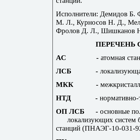
станций.
Исполнители: Демидов Б. Ф
М. Л., Курносов Н. Д., Ме
Фролов Д. Л., Шишканов Н.
ПЕРЕЧЕНЬ
АС
-
атомная ста
ЛСБ
-
локализующа
МКК
-
межкристалл
НТД
-
нормативно-
ОП ЛСБ
-
основные пол
локализующих систем 
станций (ПНАЭГ-10-031-9