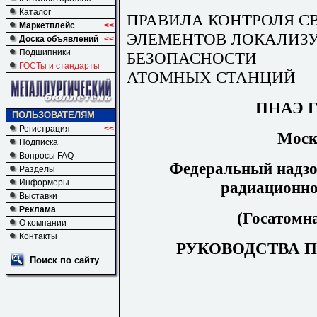
Каталог
ПРАВИЛА КОНТРОЛЯ С
Маркетплейс
<<
ЭЛЕМЕНТОВ ЛОКАЛИЗ
Доска объявлений
<<
Подшипники
БЕЗОПАСНОСТИ
ГОСТы и стандарты
АТОМНЫХ СТАНЦИЙ
ПНАЭ Г-
ПОЛЬЗОВАТЕЛЯМ
Регистрация
<<
Моск
Подписка
Вопросы FAQ
Федеральный надзор
Разделы
Информеры
радиационно
Выставки
Реклама
(Госатомна
О компании
Контакты
РУКОВОДСТВА 
Поиск по сайту