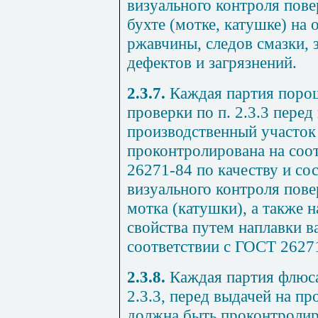
визуального контроля пов
бухте (мотке, катушке) на 
ржавчины, следов смазки, 
дефектов и загрязнений.
2.3.7.
Каждая партия поро
проверки по
п. 2.3.3
перед 
производственный участок
проконтролирована на соо
26271-84
по качеству и со
визуального контроля пов
мотка (катушки), а также 
свойства путем наплавки в
соответствии с
ГОСТ 2627
2.3.8.
Каждая партия флюс
2.3.3
, перед выдачей на п
должна быть проконтролир