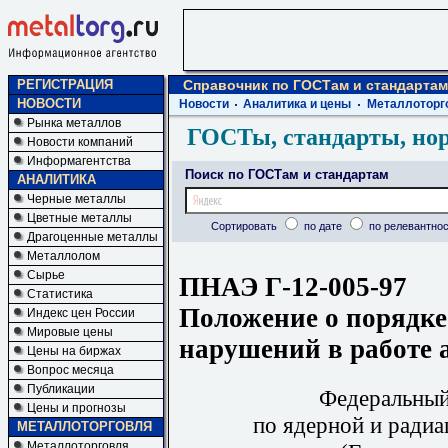
РЕГИСТРАЦИЯ
Справочник по ГОСТам и стандартам
НОВОСТИ
Новости
Аналитика и цены
Металлоторг
Рынка металлов
ГОСТы, стандарты, но
Новости компаний
Информагентства
Поиск по ГОСТам и стандартам
АНАЛИТИКА
Черные металлы
Цветные металлы
Сортировать
по дате
по релевантнос
Драгоценные металлы
Металлолом
Сырье
ПНАЭ Г-12-005-97
Статистика
Положение о порядке
Индекс цен России
Мировые цены
нарушений в работе 
Цены на биржах
Вопрос месяца
Публикации
Федеральный
Цены и прогнозы
по ядерной и ради
МЕТАЛЛОТОРГОВЛЯ
Металлоторговля