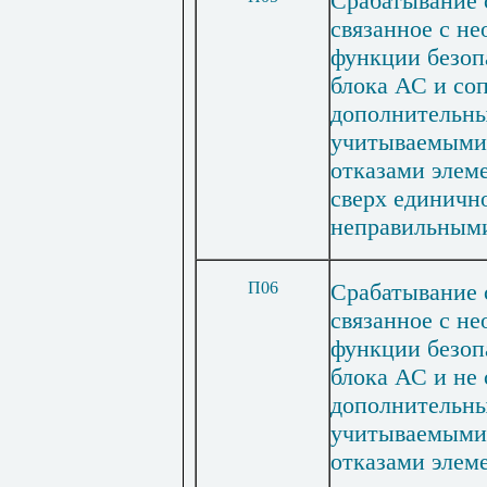
Срабатывание 
связанное с н
функции безоп
блока АС и со
дополнительны
учитываемыми 
отказами элем
сверх единично
неправильными
П06
Срабатывание 
связанное с н
функции безоп
блока АС и не
дополнительны
учитываемыми 
отказами элем