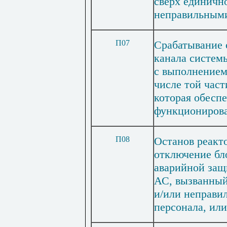
сверх единично
неправильными
П07
Срабатывание 
канала системы
с выполнением
числе той час
которая обеспе
функционирова
П08
Останов реакт
отключение бло
аварийной защ
АС, вызванный
и/или неправи
персонала, ил