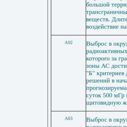
большой терри
трансграничны
веществ. Длит
воздействие н
А02
Выброс в окр
радиоактивных 
которого за г
зоны АС дости
"Б" критериев
решений в нач
прогнозируемая
суток 500 мГр 
щитовидную же
А03
Выброс в окр
радиоактивных 