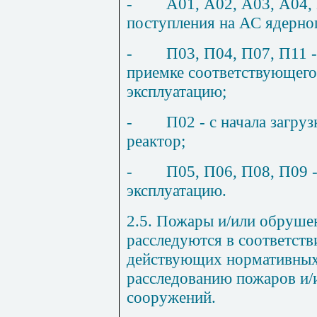
-
А01, А02, А03, А04, 
поступления на АС ядерног
-
П03, П04, П07, П11 -
приемке соответствующего
эксплуатацию;
-
П02 - с начала загру
реактор;
-
П05, П06, П08, П09 -
эксплуатацию.
2.5. Пожары и/или обруше
расследуются в соответств
действующих нормативных
расследованию пожаров и/
сооружений.