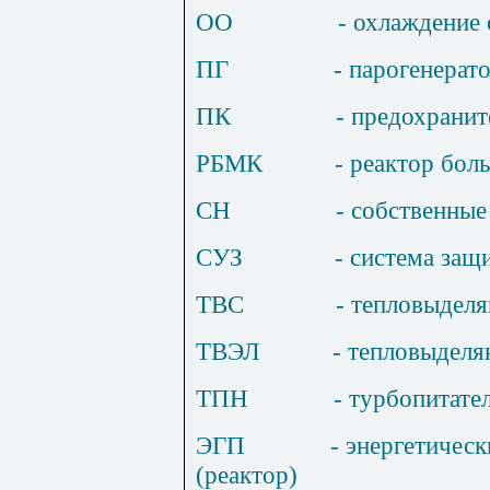
ОО
- охлаждение
ПГ
- парогенерат
ПК
- предохранит
РБМК
- реактор бо
СН
- собственны
СУЗ
- система защ
ТВС
- тепловыдел
ТВЭЛ
- тепловыдел
ТПН
- турбопитате
ЭГП
- энергетичес
(реактор)