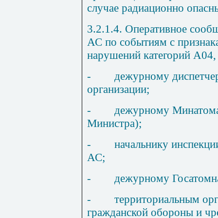
случае радиационно опасн
3.2.1.4. Оперативное сооб
АС по событиям с признак
нарушений категорий А04,
-
дежурному диспетче
организации;
-
дежурному Минатома
Министра);
-
начальнику инспекци
АС;
-
дежурному Госатомна
-
территориальным орг
гражданской обороны и ч