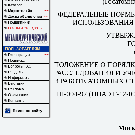
(Госатомн
Каталог
Маркетплейс
<<
ФЕДЕРАЛЬНЫЕ НОРМЫ
Доска объявлений
<<
ИСПОЛЬЗОВАНИЯ
Подшипники
ГОСТы и стандарты
УТВЕРЖ
Г
ПОЛЬЗОВАТЕЛЯМ
Регистрация
<<
Подписка
ПОЛОЖЕНИЕ О ПОРЯДК
Вопросы FAQ
РАССЛЕДОВАНИЯ И УЧ
Разделы
Информеры
В РАБОТЕ АТОМНЫХ С
Выставки
Реклама
НП-004-97 (ПНАЭ Г-12-00
О компании
Контакты
Поиск по сайту
Моск