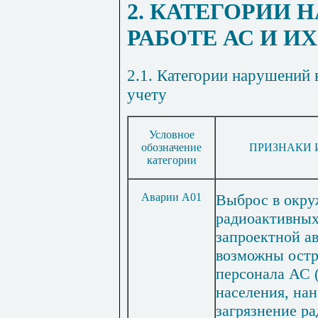
2. КАТЕГОРИИ 
РАБОТЕ АС И ИХ
2.1. Категории нарушений
учету
Условное
обозначение
ПРИЗНАКИ 
категории
Аварии А01
Выброс в окр
радиоактивных
запроектной ав
возможны остр
персонала АС (
населения, на
загрязнение р