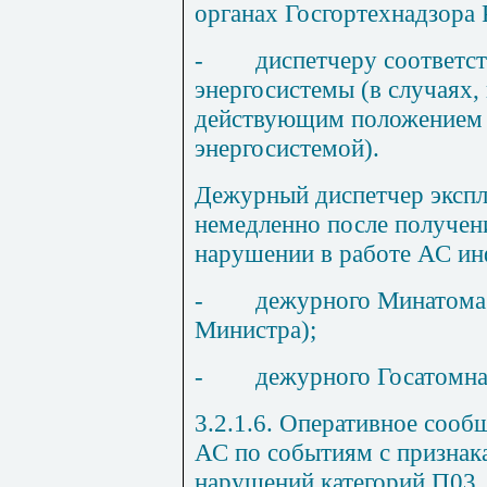
органах Госгортехнадзора 
-
диспетчеру соответс
энергосистемы (в случаях
действующим положением 
энергосистемой).
Дежурный диспетчер эксп
немедленно после получен
нарушении в работе АС и
-
дежурного Минатома 
Министра);
-
дежурного Госатомна
3.2.1.6. Оперативное сооб
АС по событиям с признак
нарушений категорий П03,