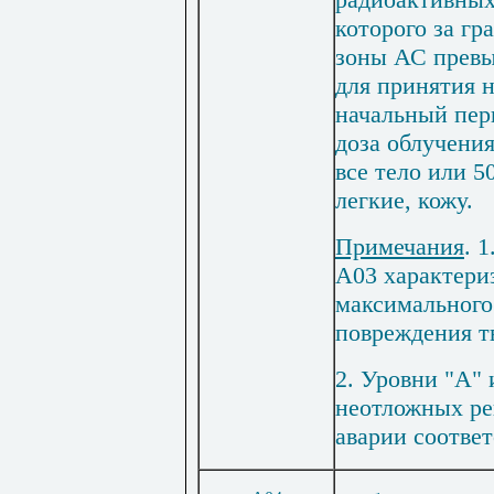
которого за г
зоны АС превы
для принятия 
начальный пер
доза облучения
все тело или 
легкие, кожу.
Примечания
. 
А03 характер
максимального
повреждения т
2. Уровни "А" 
неотложных ре
аварии соотве