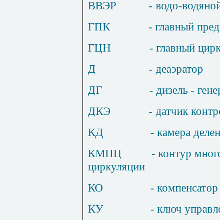
ВВЭР
- водо-водяно
ГПК
- главный пре
ГЦН
- главный цир
Д
- деаэратор
ДГ
- дизель - ген
ДКЭ
- датчик конт
КД
- камера деле
КМПЦ
- контур мно
циркуляции
КО
- компенсатор
КУ
- ключ управл