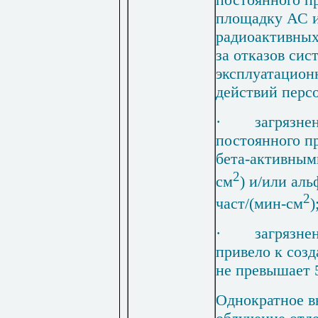
площадку АС 
радиоактивных
за отказов сис
эксплуатацион
действий персо
·
загрязне
постоянного п
бета-активным
2
см
) и/или ал
2
част/(мин-см
)
·
загрязне
привело к созд
не превышает 5
Однократное в