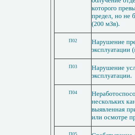
облучение отде
которого прев
предел, но не 
(200 мЗв).
П02
Нарушение пре
эксплуатации 
П03
Нарушение усл
эксплуатации.
П04
Неработоспосо
нескольких ка
выявленная пр
или осмотре п
П05