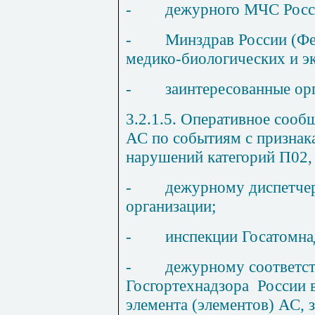
-
дежурного МЧС Росс
-
Минздрав России (Фе
медико-биологических и э
-
заинтересованные ор
3.2.1.5. Оперативное сооб
АС по событиям с признак
нарушений категорий П02, 
-
дежурному диспетче
организации;
-
инспекции Госатомна
-
дежурному соответс
Госгортехнадзора
России 
элемента (элементов) АС, 