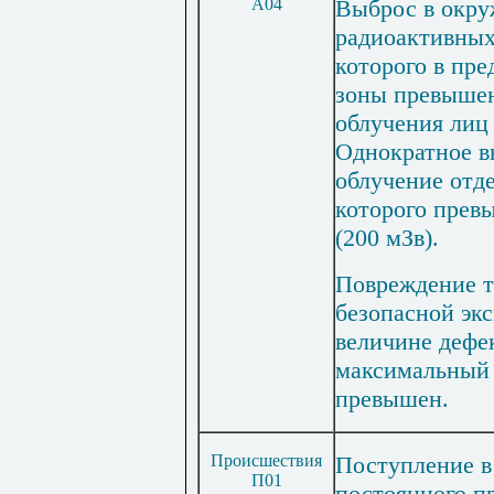
А04
Выброс в окр
радиоактивных 
которого в пр
зоны превышен
облучения лиц 
Однократное в
облучение отде
которого прев
(200 мЗв).
Повреждение т
безопасной экс
величине дефе
максимальный 
превышен.
Происшествия
Поступление в
П01
постоянного п