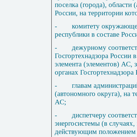
поселка (города), области
России, на территории кот
-
комитету окружающей
республики в составе Росс
-
дежурному соответс
Госгортехнадзора России 
элемента (элементов) АС, 
органах Госгортехнадзора 
-
главам администраций
(автономного округа), на 
АС;
-
диспетчеру соответс
энергосистемы (в случаях
действующим положением 