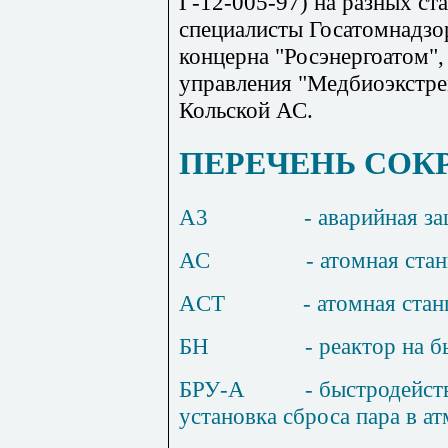
Г-12-005-97) на разных ст
специалисты Госатомнадзо
концерна "Росэнергоатом
управления "Медбиоэкстре
Кольской АС.
ПЕРЕЧЕНЬ СО
A3
- аварийная з
АС
- атомная ста
ACT
- атомная ста
БН
- реактор на 
БРУ-А
- быстродейс
установка сброса пара в а