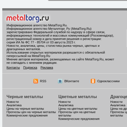
Информационное агентство MetalTorg.Ru
.
Информационное агентство Металлторг. Ру (MetalTorg.Ru)
зарегистрировано Федеральной службой по надзору в сфере связи,
информационных технологий и массовых коммуникаций (Роскомнадзор),
регистрационный номер и дата принятия решения о регистрации:
серия ИА № ФС 77 - 85704 от 03 августа 2023 г.
Новости, аналитика, цены, статистика рынка черных, цветных и
драгоценных металлов.
Использование открытых материалов разрешается с обязательной
гиперссылкой на MetalTorg.Ru
Мнение авторов материалов, размещаемых на сайте MetalTorg.Ru, может
не совпадать с мнением редакции.
Контакты
Подписка
Реклама
RSS
ВКонтакте
Одноклассники
Черные металлы
Цветные металлы
Драгоц
Новости
Новости
Новости
Аналитика
Аналитика
Аналитика
Цены на черные металлы
Цены на цветные металлы
Цены на д
Прогнозы цен на черные металлы
Прогнозы цен на цветные
Прогнозы ц
Коммерческие предложения
металлы
металлы
Коммерческие предложения