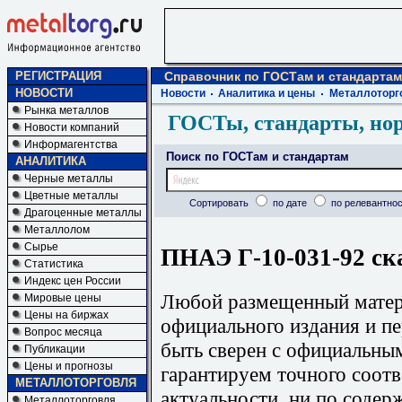
РЕГИСТРАЦИЯ
Справочник по ГОСТам и стандартам
НОВОСТИ
Новости
Аналитика и цены
Металлоторг
Рынка металлов
ГОСТы, стандарты, но
Новости компаний
Информагентства
Поиск по ГОСТам и стандартам
АНАЛИТИКА
Черные металлы
Цветные металлы
Сортировать
по дате
по релевантнос
Драгоценные металлы
Металлолом
Сырье
ПНАЭ Г-10-031-92 ск
Статистика
Индекс цен России
Любой размещенный матери
Мировые цены
Цены на биржах
официального издания и п
Вопрос месяца
быть сверен с официальны
Публикации
Цены и прогнозы
гарантируем точного соотв
МЕТАЛЛОТОРГОВЛЯ
актуальности, ни по содер
Металлоторговля